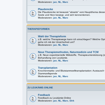
Moderatoren:
jan
,
NL
,
Marc
Plauderecke
Die Plauderecke ist bewusst "abseits" vom Hauptthema diese
Seele und Herz bewegt, und sich kennenlernen.
Moderatoren:
jan
,
NL
,
Marc
THERAPIEFORMEN
Wahl der Therapieform
z.B. welche Therapiewege kann ich einschlagen? Welche Optio
gehe ich mit der Unsicherheit um?
Moderatoren:
jan
,
NL
,
Marc
Neue Therapiemethoden, Naturmedizin und TCM
z.B. Neue experimentelle Wirkstoffe, Therapieunterstützung (z
Behandlung von Leukämie.
Moderatoren:
jan
,
NL
,
Marc
Transplantation
Knochenmarks- und Blutstammzelltransplantation: Austausch
Stammzellspende
Moderatoren:
jan
,
NL
,
Marc
ZU LEUKÄMIE-ONLINE
Feedback
Feedback zu Leukämie-Online
Moderatoren:
jan
,
NL
,
Marc
,
Dirk