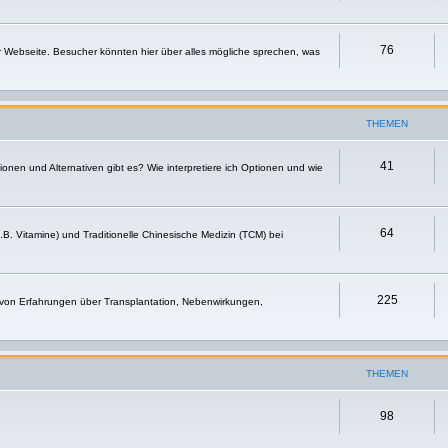
76
r Webseite. Besucher könnten hier über alles mögliche sprechen, was
THEMEN
41
nen und Alternativen gibt es? Wie interpretiere ich Optionen und wie
64
.B. Vitamine) und Traditionelle Chinesische Medizin (TCM) bei
225
 von Erfahrungen über Transplantation, Nebenwirkungen,
THEMEN
98