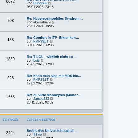
6072
i
t
N
von
Hubert86
t
e
e
05.01.2026, 23:18
r
r
u
a
B
e
g
e
s
Re: Hypereosinophiles Syndrom…
208
i
t
N
von
akwaaba79
t
e
e
23.01.2024, 19:08
r
r
u
a
B
e
g
e
s
Re: Comfort in ITP- Erkrankun…
138
i
t
N
von
PMF2SZT
t
e
e
30.06.2026, 13:38
r
r
u
a
B
e
g
e
s
Re: T-LGL - wirklich nicht so…
1850
i
t
N
von
Lotti
t
e
e
25.05.2025, 17:09
r
r
u
a
B
e
g
e
s
Re: Kann man sich mit MDS hie…
326
i
t
N
von
PMF2SZT
t
e
e
17.02.2026, 22:04
r
r
u
a
B
e
g
e
s
Re: Zu viele Monozyten (Monoz…
1555
i
t
N
von
James333
t
e
e
23.11.2025, 02:02
r
r
u
a
B
e
g
e
s
i
t
BEITRÄGE
LETZTER BEITRAG
t
e
r
r
a
B
Studie des Universitätsspital…
g
e
2494
N
von
TTina
i
e
16.09.2025, 19:24