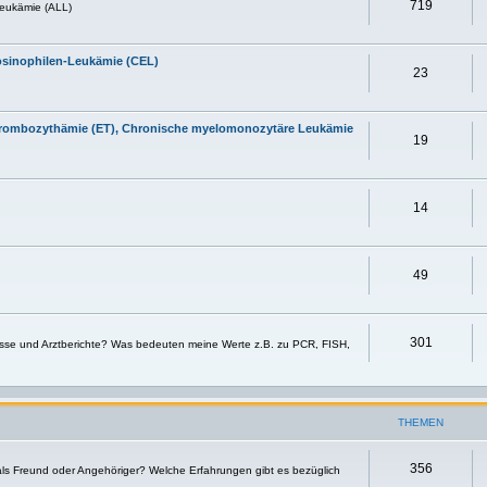
719
eukämie (ALL)
osinophilen-Leukämie (CEL)
23
 Thrombozythämie (ET), Chronische myelomonozytäre Leukämie
19
14
49
301
sse und Arztberichte? Was bedeuten meine Werte z.B. zu PCR, FISH,
THEMEN
356
 als Freund oder Angehöriger? Welche Erfahrungen gibt es bezüglich