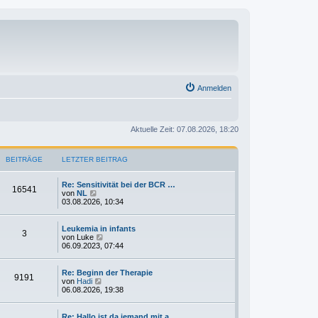
Anmelden
Aktuelle Zeit: 07.08.2026, 18:20
BEITRÄGE
LETZTER BEITRAG
Re: Sensitivität bei der BCR …
16541
N
von
NL
e
03.08.2026, 10:34
u
e
s
Leukemia in infants
3
t
N
von
Luke
e
e
06.09.2023, 07:44
r
u
B
e
e
s
Re: Beginn der Therapie
9191
i
t
N
von
Hadi
t
e
e
06.08.2026, 19:38
r
r
u
a
B
e
g
e
s
Re: Hallo ist da jemand mit a…