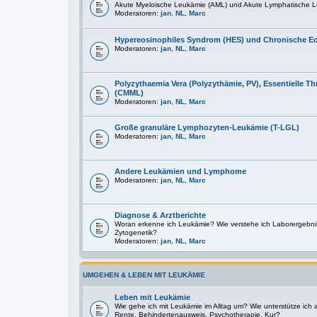
Akute Myeloische Leukämie (AML) und Akute Lymphatische L
Moderatoren:
jan
,
NL
,
Marc
Hypereosinophiles Syndrom (HES) und Chronische E
Moderatoren:
jan
,
NL
,
Marc
Polyzythaemia Vera (Polyzythämie, PV), Essentielle
(CMML)
Moderatoren:
jan
,
NL
,
Marc
Große granuläre Lymphozyten-Leukämie (T-LGL)
Moderatoren:
jan
,
NL
,
Marc
Andere Leukämien und Lymphome
Moderatoren:
jan
,
NL
,
Marc
Diagnose & Arztberichte
Woran erkenne ich Leukämie? Wie verstehe ich Laborergebni
Zytogenetik?
Moderatoren:
jan
,
NL
,
Marc
UMGEHEN & LEBEN MIT LEUKÄMIE
Leben mit Leukämie
Wie gehe ich mit Leukämie im Alltag um? Wie unterstütze ich
Rente, Behindertenausweis, Psychotherapie, Kur?