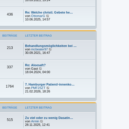
t
u
r
e
a
s
g
Re: Welche christl. Gebete he…
t
436
N
von
OttomarG
e
e
10.06.2025, 14:57
r
u
B
e
e
s
i
t
t
BEITRÄGE
LETZTER BEITRAG
e
r
r
a
B
g
Behandlungsmöglichkeiten bei …
e
213
N
von
mcbeater97
i
e
30.09.2021, 16:47
t
u
r
e
a
s
g
Re: Aloesaft?
t
337
N
von
Gast
e
e
18.04.2024, 04:00
r
u
B
e
e
s
i
7. Hamburger Patient/-innenko…
t
1764
t
N
von
PMF2SZT
e
r
e
21.02.2026, 18:26
r
a
u
B
g
e
e
s
i
t
t
BEITRÄGE
LETZTER BEITRAG
e
r
r
a
B
g
Zu viel oder zu wenig Dasatin…
e
515
N
von
Armin
i
e
28.11.2025, 12:41
t
u
r