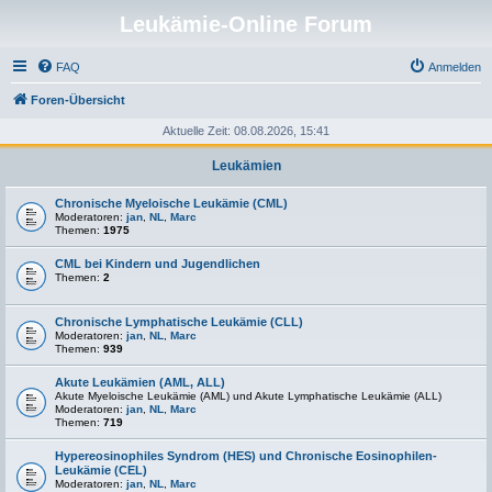
Leukämie-Online Forum
FAQ
Anmelden
Foren-Übersicht
Aktuelle Zeit: 08.08.2026, 15:41
Leukämien
Chronische Myeloische Leukämie (CML)
Moderatoren:
jan
,
NL
,
Marc
Themen:
1975
CML bei Kindern und Jugendlichen
Themen:
2
Chronische Lymphatische Leukämie (CLL)
Moderatoren:
jan
,
NL
,
Marc
Themen:
939
Akute Leukämien (AML, ALL)
Akute Myeloische Leukämie (AML) und Akute Lymphatische Leukämie (ALL)
Moderatoren:
jan
,
NL
,
Marc
Themen:
719
Hypereosinophiles Syndrom (HES) und Chronische Eosinophilen-
Leukämie (CEL)
Moderatoren:
jan
,
NL
,
Marc