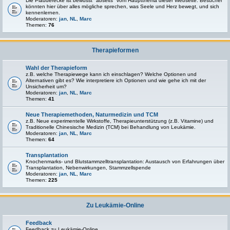
Die Plauderecke ist bewusst "abseits" vom Hauptthema dieser Webseite. Besucher
könnten hier über alles mögliche sprechen, was Seele und Herz bewegt, und sich
kennenlernen.
Moderatoren:
jan
,
NL
,
Marc
Themen:
76
Therapieformen
Wahl der Therapieform
z.B. welche Therapiewege kann ich einschlagen? Welche Optionen und
Alternativen gibt es? Wie interpretiere ich Optionen und wie gehe ich mit der
Unsicherheit um?
Moderatoren:
jan
,
NL
,
Marc
Themen:
41
Neue Therapiemethoden, Naturmedizin und TCM
z.B. Neue experimentelle Wirkstoffe, Therapieunterstützung (z.B. Vitamine) und
Traditionelle Chinesische Medizin (TCM) bei Behandlung von Leukämie.
Moderatoren:
jan
,
NL
,
Marc
Themen:
64
Transplantation
Knochenmarks- und Blutstammzelltransplantation: Austausch von Erfahrungen über
Transplantation, Nebenwirkungen, Stammzellspende
Moderatoren:
jan
,
NL
,
Marc
Themen:
225
Zu Leukämie-Online
Feedback
Feedback zu Leukämie-Online