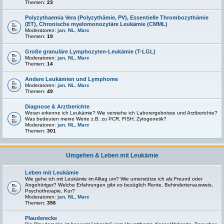
Themen:
23
Polyzythaemia Vera (Polyzythämie, PV), Essentielle Thrombozythämie
(ET), Chronische myelomonozytäre Leukämie (CMML)
Moderatoren:
jan
,
NL
,
Marc
Themen:
19
Große granuläre Lymphozyten-Leukämie (T-LGL)
Moderatoren:
jan
,
NL
,
Marc
Themen:
14
Andere Leukämien und Lymphome
Moderatoren:
jan
,
NL
,
Marc
Themen:
49
Diagnose & Arztberichte
Woran erkenne ich Leukämie? Wie verstehe ich Laborergebnisse und Arztberichte?
Was bedeuten meine Werte z.B. zu PCR, FISH, Zytogenetik?
Moderatoren:
jan
,
NL
,
Marc
Themen:
301
Umgehen & Leben mit Leukämie
Leben mit Leukämie
Wie gehe ich mit Leukämie im Alltag um? Wie unterstütze ich als Freund oder
Angehöriger? Welche Erfahrungen gibt es bezüglich Rente, Behindertenausweis,
Psychotherapie, Kur?
Moderatoren:
jan
,
NL
,
Marc
Themen:
356
Plauderecke