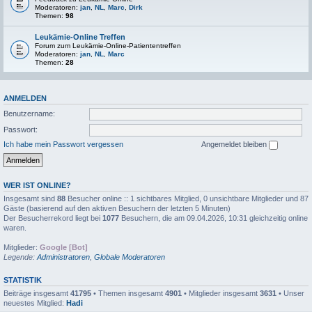
Moderatoren:
jan
,
NL
,
Marc
,
Dirk
Themen:
98
Leukämie-Online Treffen
Forum zum Leukämie-Online-Patiententreffen
Moderatoren:
jan
,
NL
,
Marc
Themen:
28
ANMELDEN
Benutzername:
Passwort:
Ich habe mein Passwort vergessen
Angemeldet bleiben
WER IST ONLINE?
Insgesamt sind
88
Besucher online :: 1 sichtbares Mitglied, 0 unsichtbare Mitglieder und 87
Gäste (basierend auf den aktiven Besuchern der letzten 5 Minuten)
Der Besucherrekord liegt bei
1077
Besuchern, die am 09.04.2026, 10:31 gleichzeitig online
waren.
Mitglieder:
Google [Bot]
Legende:
Administratoren
,
Globale Moderatoren
STATISTIK
Beiträge insgesamt
41795
• Themen insgesamt
4901
• Mitglieder insgesamt
3631
• Unser
neuestes Mitglied:
Hadi