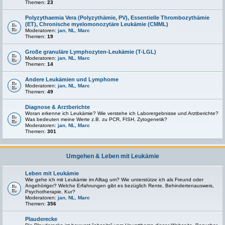
Themen:
23
Polyzythaemia Vera (Polyzythämie, PV), Essentielle Thrombozythämie
(ET), Chronische myelomonozytäre Leukämie (CMML)
Moderatoren:
jan
,
NL
,
Marc
Themen:
19
Große granuläre Lymphozyten-Leukämie (T-LGL)
Moderatoren:
jan
,
NL
,
Marc
Themen:
14
Andere Leukämien und Lymphome
Moderatoren:
jan
,
NL
,
Marc
Themen:
49
Diagnose & Arztberichte
Woran erkenne ich Leukämie? Wie verstehe ich Laborergebnisse und Arztberichte?
Was bedeuten meine Werte z.B. zu PCR, FISH, Zytogenetik?
Moderatoren:
jan
,
NL
,
Marc
Themen:
301
Umgehen & Leben mit Leukämie
Leben mit Leukämie
Wie gehe ich mit Leukämie im Alltag um? Wie unterstütze ich als Freund oder
Angehöriger? Welche Erfahrungen gibt es bezüglich Rente, Behindertenausweis,
Psychotherapie, Kur?
Moderatoren:
jan
,
NL
,
Marc
Themen:
356
Plauderecke