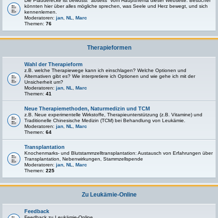
Die Plauderecke ist bewusst "abseits" vom Hauptthema dieser Webseite. Besucher
könnten hier über alles mögliche sprechen, was Seele und Herz bewegt, und sich
kennenlernen.
Moderatoren:
jan
,
NL
,
Marc
Themen:
76
Therapieformen
Wahl der Therapieform
z.B. welche Therapiewege kann ich einschlagen? Welche Optionen und
Alternativen gibt es? Wie interpretiere ich Optionen und wie gehe ich mit der
Unsicherheit um?
Moderatoren:
jan
,
NL
,
Marc
Themen:
41
Neue Therapiemethoden, Naturmedizin und TCM
z.B. Neue experimentelle Wirkstoffe, Therapieunterstützung (z.B. Vitamine) und
Traditionelle Chinesische Medizin (TCM) bei Behandlung von Leukämie.
Moderatoren:
jan
,
NL
,
Marc
Themen:
64
Transplantation
Knochenmarks- und Blutstammzelltransplantation: Austausch von Erfahrungen über
Transplantation, Nebenwirkungen, Stammzellspende
Moderatoren:
jan
,
NL
,
Marc
Themen:
225
Zu Leukämie-Online
Feedback
Feedback zu Leukämie-Online