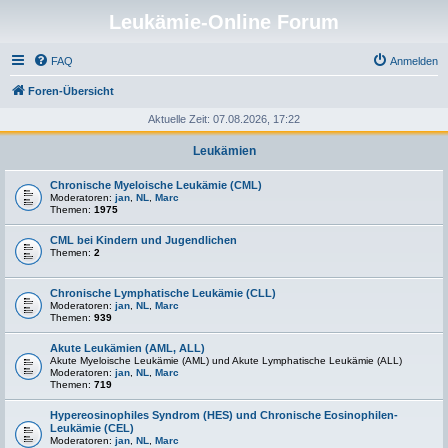
Leukämie-Online Forum
FAQ
Anmelden
Foren-Übersicht
Aktuelle Zeit: 07.08.2026, 17:22
Leukämien
Chronische Myeloische Leukämie (CML)
Moderatoren:
jan
,
NL
,
Marc
Themen:
1975
CML bei Kindern und Jugendlichen
Themen:
2
Chronische Lymphatische Leukämie (CLL)
Moderatoren:
jan
,
NL
,
Marc
Themen:
939
Akute Leukämien (AML, ALL)
Akute Myeloische Leukämie (AML) und Akute Lymphatische Leukämie (ALL)
Moderatoren:
jan
,
NL
,
Marc
Themen:
719
Hypereosinophiles Syndrom (HES) und Chronische Eosinophilen-
Leukämie (CEL)
Moderatoren:
jan
,
NL
,
Marc