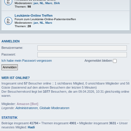
Moderatoren:
jan
,
NL
,
Marc
,
Dirk
Themen:
98
Leukämie-Online Treffen
Forum zum Leukämie-Online-Patiententreffen
Moderatoren:
jan
,
NL
,
Marc
Themen:
28
ANMELDEN
Benutzername:
Passwort:
Ich habe mein Passwort vergessen
Angemeldet bleiben
WER IST ONLINE?
Insgesamt sind
57
Besucher online :: 1 sichtbares Mitglied, 0 unsichtbare Mitglieder und 56
Gäste (basierend auf den aktiven Besuchern der letzten 5 Minuten)
Der Besucherrekord liegt bei
1077
Besuchern, die am 09.04.2026, 10:31 gleichzeitig online
waren.
Mitglieder:
Amazon [Bot]
Legende:
Administratoren
,
Globale Moderatoren
STATISTIK
Beiträge insgesamt
41794
• Themen insgesamt
4901
• Mitglieder insgesamt
3631
• Unser
neuestes Mitglied:
Hadi