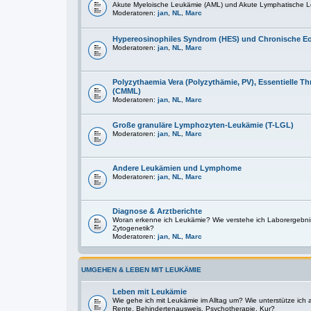
Akute Myeloische Leukämie (AML) und Akute Lymphatische L
Moderatoren:
jan
,
NL
,
Marc
Hypereosinophiles Syndrom (HES) und Chronische E
Moderatoren:
jan
,
NL
,
Marc
Polyzythaemia Vera (Polyzythämie, PV), Essentielle
(CMML)
Moderatoren:
jan
,
NL
,
Marc
Große granuläre Lymphozyten-Leukämie (T-LGL)
Moderatoren:
jan
,
NL
,
Marc
Andere Leukämien und Lymphome
Moderatoren:
jan
,
NL
,
Marc
Diagnose & Arztberichte
Woran erkenne ich Leukämie? Wie verstehe ich Laborergebni
Zytogenetik?
Moderatoren:
jan
,
NL
,
Marc
UMGEHEN & LEBEN MIT LEUKÄMIE
Leben mit Leukämie
Wie gehe ich mit Leukämie im Alltag um? Wie unterstütze ich
Rente, Behindertenausweis, Psychotherapie, Kur?