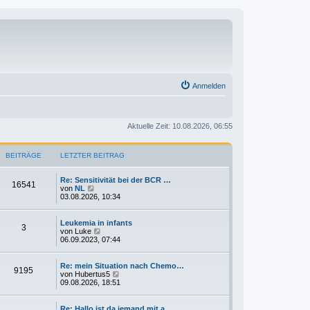
Anmelden
Aktuelle Zeit: 10.08.2026, 06:55
BEITRÄGE
LETZTER BEITRAG
Re: Sensitivität bei der BCR …
16541
N
von
NL
e
03.08.2026, 10:34
u
e
s
Leukemia in infants
3
t
N
von
Luke
e
e
06.09.2023, 07:44
r
u
B
e
e
s
Re: mein Situation nach Chemo…
9195
i
t
N
von
Hubertus5
t
e
e
09.08.2026, 18:51
r
r
u
a
B
e
g
e
s
Re: Hallo ist da jemand mit a…