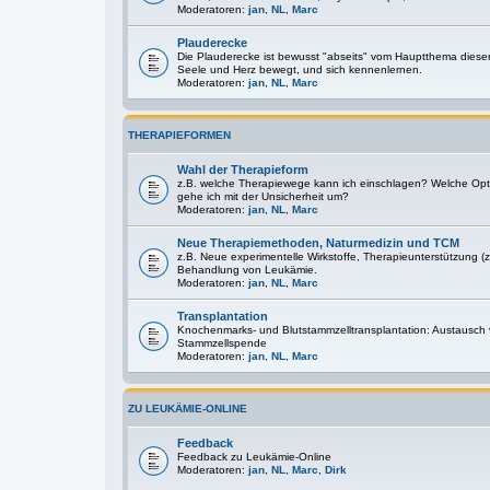
Moderatoren:
jan
,
NL
,
Marc
Plauderecke
Die Plauderecke ist bewusst "abseits" vom Hauptthema diese
Seele und Herz bewegt, und sich kennenlernen.
Moderatoren:
jan
,
NL
,
Marc
THERAPIEFORMEN
Wahl der Therapieform
z.B. welche Therapiewege kann ich einschlagen? Welche Optio
gehe ich mit der Unsicherheit um?
Moderatoren:
jan
,
NL
,
Marc
Neue Therapiemethoden, Naturmedizin und TCM
z.B. Neue experimentelle Wirkstoffe, Therapieunterstützung (z
Behandlung von Leukämie.
Moderatoren:
jan
,
NL
,
Marc
Transplantation
Knochenmarks- und Blutstammzelltransplantation: Austausch
Stammzellspende
Moderatoren:
jan
,
NL
,
Marc
ZU LEUKÄMIE-ONLINE
Feedback
Feedback zu Leukämie-Online
Moderatoren:
jan
,
NL
,
Marc
,
Dirk