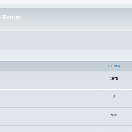
e Forum
THEMEN
1975
2
939