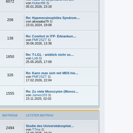
6072
i
t
N
von
Hubert86
t
e
e
05.01.2026, 23:18
r
r
u
a
B
e
g
e
s
Re: Hypereosinophiles Syndrom…
208
i
t
N
von
akwaaba79
t
e
e
23.01.2024, 19:08
r
r
u
a
B
e
g
e
s
Re: Comfort in ITP- Erkrankun…
138
i
t
N
von
PMF2SZT
t
e
e
30.06.2026, 13:38
r
r
u
a
B
e
g
e
s
Re: T-LGL - wirklich nicht so…
1850
i
t
N
von
Lotti
t
e
e
25.05.2025, 17:09
r
r
u
a
B
e
g
e
s
Re: Kann man sich mit MDS hie…
326
i
t
N
von
PMF2SZT
t
e
e
17.02.2026, 22:04
r
r
u
a
B
e
g
e
s
Re: Zu viele Monozyten (Monoz…
1555
i
t
N
von
James333
t
e
e
23.11.2025, 02:02
r
r
u
a
B
e
g
e
s
i
t
BEITRÄGE
LETZTER BEITRAG
t
e
r
r
a
B
Studie des Universitätsspital…
g
e
2494
N
von
TTina
i
e
16.09.2025, 19:24