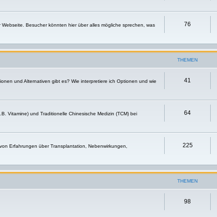
76
r Webseite. Besucher könnten hier über alles mögliche sprechen, was
THEMEN
41
nen und Alternativen gibt es? Wie interpretiere ich Optionen und wie
64
.B. Vitamine) und Traditionelle Chinesische Medizin (TCM) bei
225
 von Erfahrungen über Transplantation, Nebenwirkungen,
THEMEN
98