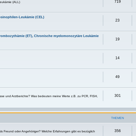
719
eukämie (ALL)
osinophilen-Leukämie (CEL)
23
 Thrombozythämie (ET), Chronische myelomonozytäre Leukämie
19
14
49
301
sse und Arztberichte? Was bedeuten meine Werte z.B. zu PCR, FISH,
THEMEN
356
 als Freund oder Angehöriger? Welche Erfahrungen gibt es bezüglich