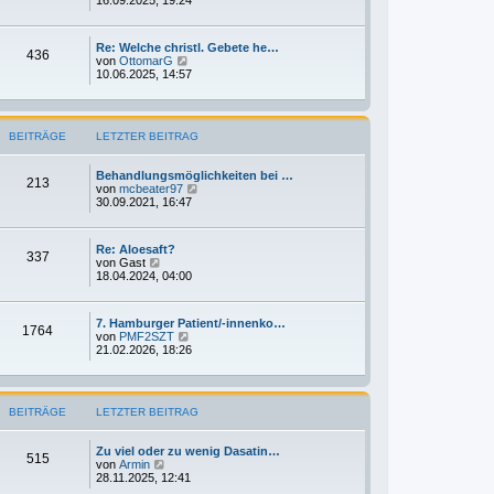
t
u
r
e
a
s
g
Re: Welche christl. Gebete he…
t
436
N
von
OttomarG
e
e
10.06.2025, 14:57
r
u
B
e
e
s
i
t
t
BEITRÄGE
LETZTER BEITRAG
e
r
r
a
B
g
Behandlungsmöglichkeiten bei …
e
213
N
von
mcbeater97
i
e
30.09.2021, 16:47
t
u
r
e
a
s
g
Re: Aloesaft?
t
337
N
von
Gast
e
e
18.04.2024, 04:00
r
u
B
e
e
s
i
7. Hamburger Patient/-innenko…
t
1764
t
N
von
PMF2SZT
e
r
e
21.02.2026, 18:26
r
a
u
B
g
e
e
s
i
t
t
BEITRÄGE
LETZTER BEITRAG
e
r
r
a
B
g
Zu viel oder zu wenig Dasatin…
e
515
N
von
Armin
i
e
28.11.2025, 12:41
t
u
r