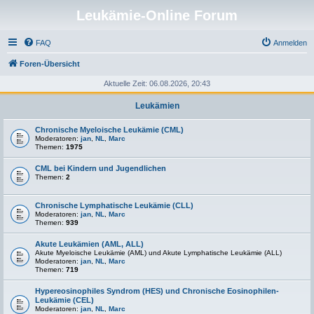
Leukämie-Online Forum
FAQ
Anmelden
Foren-Übersicht
Aktuelle Zeit: 06.08.2026, 20:43
Leukämien
Chronische Myeloische Leukämie (CML)
Moderatoren:
jan
,
NL
,
Marc
Themen:
1975
CML bei Kindern und Jugendlichen
Themen:
2
Chronische Lymphatische Leukämie (CLL)
Moderatoren:
jan
,
NL
,
Marc
Themen:
939
Akute Leukämien (AML, ALL)
Akute Myeloische Leukämie (AML) und Akute Lymphatische Leukämie (ALL)
Moderatoren:
jan
,
NL
,
Marc
Themen:
719
Hypereosinophiles Syndrom (HES) und Chronische Eosinophilen-
Leukämie (CEL)
Moderatoren:
jan
,
NL
,
Marc