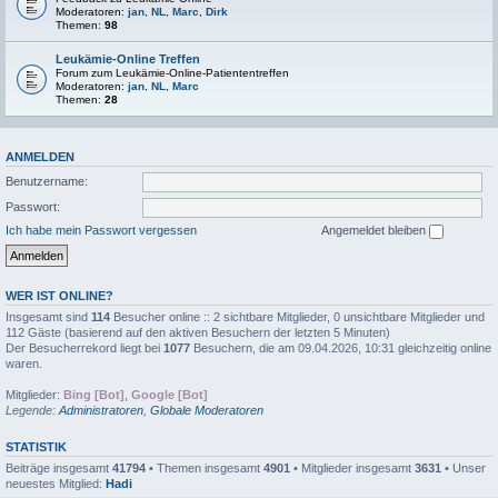
Moderatoren:
jan
,
NL
,
Marc
,
Dirk
Themen:
98
Leukämie-Online Treffen
Forum zum Leukämie-Online-Patiententreffen
Moderatoren:
jan
,
NL
,
Marc
Themen:
28
ANMELDEN
Benutzername:
Passwort:
Ich habe mein Passwort vergessen
Angemeldet bleiben
WER IST ONLINE?
Insgesamt sind
114
Besucher online :: 2 sichtbare Mitglieder, 0 unsichtbare Mitglieder und
112 Gäste (basierend auf den aktiven Besuchern der letzten 5 Minuten)
Der Besucherrekord liegt bei
1077
Besuchern, die am 09.04.2026, 10:31 gleichzeitig online
waren.
Mitglieder:
Bing [Bot]
,
Google [Bot]
Legende:
Administratoren
,
Globale Moderatoren
STATISTIK
Beiträge insgesamt
41794
• Themen insgesamt
4901
• Mitglieder insgesamt
3631
• Unser
neuestes Mitglied:
Hadi