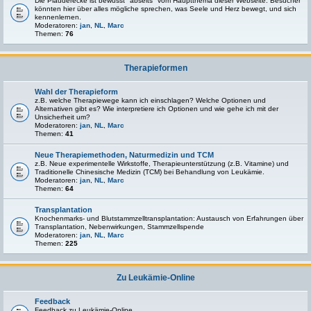
Die Plauderecke ist bewusst "abseits" vom Hauptthema dieser Webseite. Besucher
könnten hier über alles mögliche sprechen, was Seele und Herz bewegt, und sich
kennenlernen.
Moderatoren:
jan
,
NL
,
Marc
Themen:
76
Therapieformen
Wahl der Therapieform
z.B. welche Therapiewege kann ich einschlagen? Welche Optionen und
Alternativen gibt es? Wie interpretiere ich Optionen und wie gehe ich mit der
Unsicherheit um?
Moderatoren:
jan
,
NL
,
Marc
Themen:
41
Neue Therapiemethoden, Naturmedizin und TCM
z.B. Neue experimentelle Wirkstoffe, Therapieunterstützung (z.B. Vitamine) und
Traditionelle Chinesische Medizin (TCM) bei Behandlung von Leukämie.
Moderatoren:
jan
,
NL
,
Marc
Themen:
64
Transplantation
Knochenmarks- und Blutstammzelltransplantation: Austausch von Erfahrungen über
Transplantation, Nebenwirkungen, Stammzellspende
Moderatoren:
jan
,
NL
,
Marc
Themen:
225
Zu Leukämie-Online
Feedback
Feedback zu Leukämie-Online