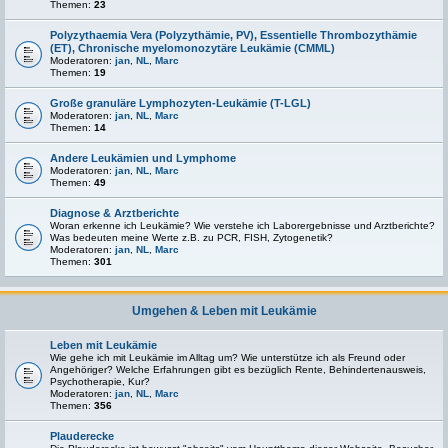
Themen:
23
Polyzythaemia Vera (Polyzythämie, PV), Essentielle Thrombozythämie
(ET), Chronische myelomonozytäre Leukämie (CMML)
Moderatoren:
jan
,
NL
,
Marc
Themen:
19
Große granuläre Lymphozyten-Leukämie (T-LGL)
Moderatoren:
jan
,
NL
,
Marc
Themen:
14
Andere Leukämien und Lymphome
Moderatoren:
jan
,
NL
,
Marc
Themen:
49
Diagnose & Arztberichte
Woran erkenne ich Leukämie? Wie verstehe ich Laborergebnisse und Arztberichte?
Was bedeuten meine Werte z.B. zu PCR, FISH, Zytogenetik?
Moderatoren:
jan
,
NL
,
Marc
Themen:
301
Umgehen & Leben mit Leukämie
Leben mit Leukämie
Wie gehe ich mit Leukämie im Alltag um? Wie unterstütze ich als Freund oder
Angehöriger? Welche Erfahrungen gibt es bezüglich Rente, Behindertenausweis,
Psychotherapie, Kur?
Moderatoren:
jan
,
NL
,
Marc
Themen:
356
Plauderecke