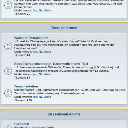
Die Plauderecke ist bewusst "abseits" vom Hauptthema dieser Webseite. Besucher
könnten hier über alles mögliche sprechen, was Seele und Herz bewegt, und sich
kennenlernen.
Moderatoren:
jan
,
NL
,
Marc
Themen:
76
Therapieformen
Wahl der Therapieform
z.B. welche Therapiewege kann ich einschlagen? Welche Optionen und
Alternativen gibt es? Wie interpretiere ich Optionen und wie gehe ich mit der
Unsicherheit um?
Moderatoren:
jan
,
NL
,
Marc
Themen:
41
Neue Therapiemethoden, Naturmedizin und TCM
z.B. Neue experimentelle Wirkstoffe, Therapieunterstützung (z.B. Vitamine) und
Traditionelle Chinesische Medizin (TCM) bei Behandlung von Leukämie.
Moderatoren:
jan
,
NL
,
Marc
Themen:
64
Transplantation
Knochenmarks- und Blutstammzelltransplantation: Austausch von Erfahrungen über
Transplantation, Nebenwirkungen, Stammzellspende
Moderatoren:
jan
,
NL
,
Marc
Themen:
225
Zu Leukämie-Online
Feedback
Feedback zu Leukämie-Online