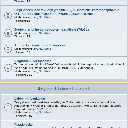
Themen:
23
Polyzythaemia Vera (Polyzythämie, PV), Essentielle Thrombozythämie
(ET), Chronische myelomonozytäre Leukämie (CMML)
Moderatoren:
jan
,
NL
,
Marc
Themen:
19
Große granuläre Lymphozyten-Leukämie (T-LGL)
Moderatoren:
jan
,
NL
,
Marc
Themen:
14
Andere Leukämien und Lymphome
Moderatoren:
jan
,
NL
,
Marc
Themen:
49
Diagnose & Arztberichte
Woran erkenne ich Leukämie? Wie verstehe ich Laborergebnisse und Arztberichte?
Was bedeuten meine Werte z.B. zu PCR, FISH, Zytogenetik?
Moderatoren:
jan
,
NL
,
Marc
Themen:
301
Umgehen & Leben mit Leukämie
Leben mit Leukämie
Wie gehe ich mit Leukämie im Alltag um? Wie unterstütze ich als Freund oder
Angehöriger? Welche Erfahrungen gibt es bezüglich Rente, Behindertenausweis,
Psychotherapie, Kur?
Moderatoren:
jan
,
NL
,
Marc
Themen:
356
Plauderecke