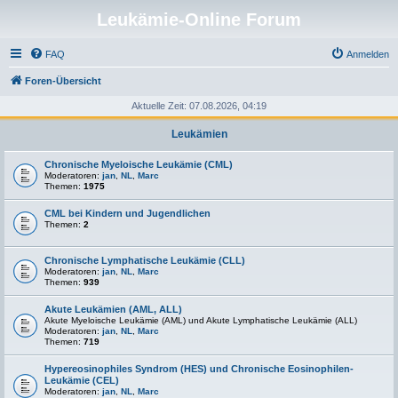
Leukämie-Online Forum
FAQ
Anmelden
Foren-Übersicht
Aktuelle Zeit: 07.08.2026, 04:19
Leukämien
Chronische Myeloische Leukämie (CML)
Moderatoren:
jan
,
NL
,
Marc
Themen:
1975
CML bei Kindern und Jugendlichen
Themen:
2
Chronische Lymphatische Leukämie (CLL)
Moderatoren:
jan
,
NL
,
Marc
Themen:
939
Akute Leukämien (AML, ALL)
Akute Myeloische Leukämie (AML) und Akute Lymphatische Leukämie (ALL)
Moderatoren:
jan
,
NL
,
Marc
Themen:
719
Hypereosinophiles Syndrom (HES) und Chronische Eosinophilen-
Leukämie (CEL)
Moderatoren:
jan
,
NL
,
Marc