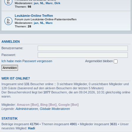
Moderatoren:
jan
,
NL
,
Marc
,
Dirk
Themen:
98
Leukämie-Online Treffen
Forum zum Leukämie-Online-Patiententreffen
Moderatoren:
jan
,
NL
,
Marc
Themen:
28
ANMELDEN
Benutzername:
Passwort:
Ich habe mein Passwort vergessen
Angemeldet bleiben
WER IST ONLINE?
Insgesamt sind
131
Besucher online :: 3 sichtbare Mitglieder, 0 unsichtbare Mitglieder und
128 Gäste (basierend auf den aktiven Besuchern der letzten 5 Minuten)
Der Besucherrekord liegt bei
1077
Besuchern, die am 09.04.2026, 10:31 gleichzeitig online
waren.
Mitglieder:
Amazon [Bot]
,
Bing [Bot]
,
Google [Bot]
Legende:
Administratoren
,
Globale Moderatoren
STATISTIK
Beiträge insgesamt
41794
• Themen insgesamt
4901
• Mitglieder insgesamt
3631
• Unser
neuestes Mitglied:
Hadi