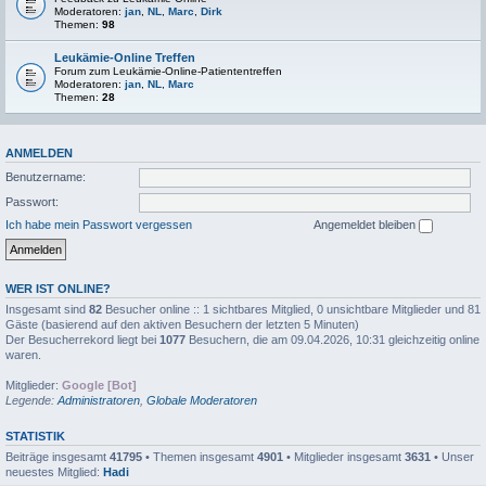
Moderatoren:
jan
,
NL
,
Marc
,
Dirk
Themen:
98
Leukämie-Online Treffen
Forum zum Leukämie-Online-Patiententreffen
Moderatoren:
jan
,
NL
,
Marc
Themen:
28
ANMELDEN
Benutzername:
Passwort:
Ich habe mein Passwort vergessen
Angemeldet bleiben
WER IST ONLINE?
Insgesamt sind
82
Besucher online :: 1 sichtbares Mitglied, 0 unsichtbare Mitglieder und 81
Gäste (basierend auf den aktiven Besuchern der letzten 5 Minuten)
Der Besucherrekord liegt bei
1077
Besuchern, die am 09.04.2026, 10:31 gleichzeitig online
waren.
Mitglieder:
Google [Bot]
Legende:
Administratoren
,
Globale Moderatoren
STATISTIK
Beiträge insgesamt
41795
• Themen insgesamt
4901
• Mitglieder insgesamt
3631
• Unser
neuestes Mitglied:
Hadi