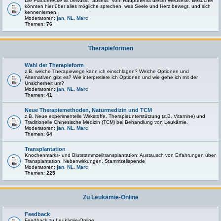
Die Plauderecke ist bewusst "abseits" vom Hauptthema dieser Webseite. Besucher
könnten hier über alles mögliche sprechen, was Seele und Herz bewegt, und sich
kennenlernen.
Moderatoren:
jan
,
NL
,
Marc
Themen:
76
Therapieformen
Wahl der Therapieform
z.B. welche Therapiewege kann ich einschlagen? Welche Optionen und
Alternativen gibt es? Wie interpretiere ich Optionen und wie gehe ich mit der
Unsicherheit um?
Moderatoren:
jan
,
NL
,
Marc
Themen:
41
Neue Therapiemethoden, Naturmedizin und TCM
z.B. Neue experimentelle Wirkstoffe, Therapieunterstützung (z.B. Vitamine) und
Traditionelle Chinesische Medizin (TCM) bei Behandlung von Leukämie.
Moderatoren:
jan
,
NL
,
Marc
Themen:
64
Transplantation
Knochenmarks- und Blutstammzelltransplantation: Austausch von Erfahrungen über
Transplantation, Nebenwirkungen, Stammzellspende
Moderatoren:
jan
,
NL
,
Marc
Themen:
225
Zu Leukämie-Online
Feedback
Feedback zu Leukämie-Online