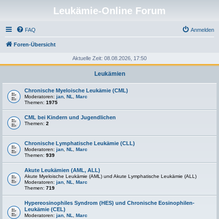
Leukämie-Online Forum
FAQ
Anmelden
Foren-Übersicht
Aktuelle Zeit: 08.08.2026, 17:50
Leukämien
Chronische Myeloische Leukämie (CML)
Moderatoren:
jan
,
NL
,
Marc
Themen:
1975
CML bei Kindern und Jugendlichen
Themen:
2
Chronische Lymphatische Leukämie (CLL)
Moderatoren:
jan
,
NL
,
Marc
Themen:
939
Akute Leukämien (AML, ALL)
Akute Myeloische Leukämie (AML) und Akute Lymphatische Leukämie (ALL)
Moderatoren:
jan
,
NL
,
Marc
Themen:
719
Hypereosinophiles Syndrom (HES) und Chronische Eosinophilen-
Leukämie (CEL)
Moderatoren:
jan
,
NL
,
Marc