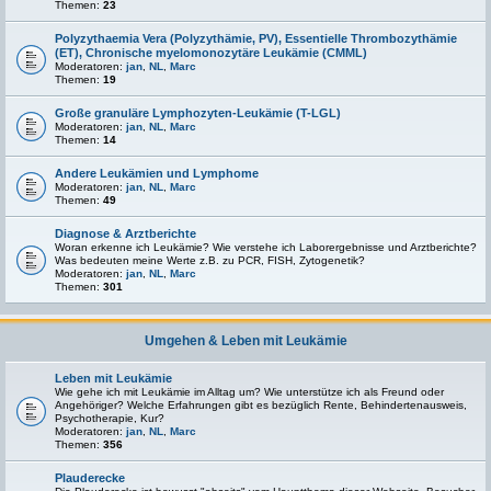
Themen:
23
Polyzythaemia Vera (Polyzythämie, PV), Essentielle Thrombozythämie
(ET), Chronische myelomonozytäre Leukämie (CMML)
Moderatoren:
jan
,
NL
,
Marc
Themen:
19
Große granuläre Lymphozyten-Leukämie (T-LGL)
Moderatoren:
jan
,
NL
,
Marc
Themen:
14
Andere Leukämien und Lymphome
Moderatoren:
jan
,
NL
,
Marc
Themen:
49
Diagnose & Arztberichte
Woran erkenne ich Leukämie? Wie verstehe ich Laborergebnisse und Arztberichte?
Was bedeuten meine Werte z.B. zu PCR, FISH, Zytogenetik?
Moderatoren:
jan
,
NL
,
Marc
Themen:
301
Umgehen & Leben mit Leukämie
Leben mit Leukämie
Wie gehe ich mit Leukämie im Alltag um? Wie unterstütze ich als Freund oder
Angehöriger? Welche Erfahrungen gibt es bezüglich Rente, Behindertenausweis,
Psychotherapie, Kur?
Moderatoren:
jan
,
NL
,
Marc
Themen:
356
Plauderecke