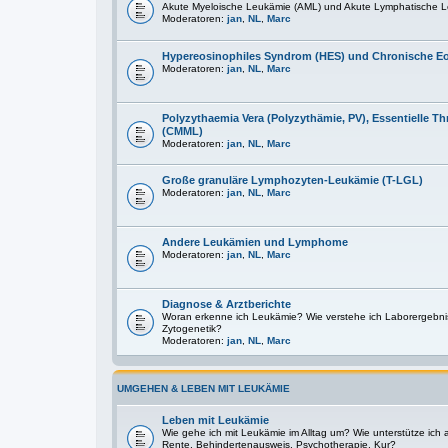
Akute Myeloische Leukämie (AML) und Akute Lymphatische L
Moderatoren:
jan
,
NL
,
Marc
Hypereosinophiles Syndrom (HES) und Chronische E
Moderatoren:
jan
,
NL
,
Marc
Polyzythaemia Vera (Polyzythämie, PV), Essentielle
(CMML)
Moderatoren:
jan
,
NL
,
Marc
Große granuläre Lymphozyten-Leukämie (T-LGL)
Moderatoren:
jan
,
NL
,
Marc
Andere Leukämien und Lymphome
Moderatoren:
jan
,
NL
,
Marc
Diagnose & Arztberichte
Woran erkenne ich Leukämie? Wie verstehe ich Laborergebni
Zytogenetik?
Moderatoren:
jan
,
NL
,
Marc
UMGEHEN & LEBEN MIT LEUKÄMIE
Leben mit Leukämie
Wie gehe ich mit Leukämie im Alltag um? Wie unterstütze ich
Rente, Behindertenausweis, Psychotherapie, Kur?