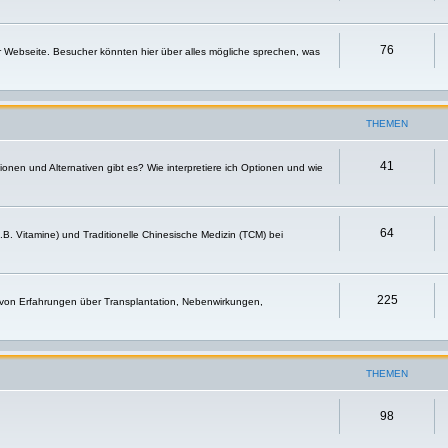
76
r Webseite. Besucher könnten hier über alles mögliche sprechen, was
THEMEN
41
nen und Alternativen gibt es? Wie interpretiere ich Optionen und wie
64
.B. Vitamine) und Traditionelle Chinesische Medizin (TCM) bei
225
 von Erfahrungen über Transplantation, Nebenwirkungen,
THEMEN
98