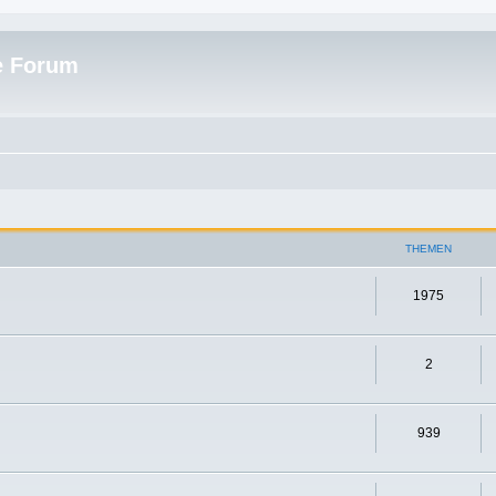
e Forum
THEMEN
1975
2
939