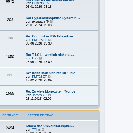
6072
i
t
N
von
Hubert86
t
e
e
05.01.2026, 23:18
r
r
u
a
B
e
g
e
s
Re: Hypereosinophiles Syndrom…
208
i
t
N
von
akwaaba79
t
e
e
23.01.2024, 19:08
r
r
u
a
B
e
g
e
s
Re: Comfort in ITP- Erkrankun…
138
i
t
N
von
PMF2SZT
t
e
e
30.06.2026, 13:38
r
r
u
a
B
e
g
e
s
Re: T-LGL - wirklich nicht so…
1850
i
t
N
von
Lotti
t
e
e
25.05.2025, 17:09
r
r
u
a
B
e
g
e
s
Re: Kann man sich mit MDS hie…
326
i
t
N
von
PMF2SZT
t
e
e
17.02.2026, 22:04
r
r
u
a
B
e
g
e
s
Re: Zu viele Monozyten (Monoz…
1555
i
t
N
von
James333
t
e
e
23.11.2025, 02:02
r
r
u
a
B
e
g
e
s
i
t
BEITRÄGE
LETZTER BEITRAG
t
e
r
r
a
B
Studie des Universitätsspital…
g
e
2494
N
von
TTina
i
e
16.09.2025, 19:24