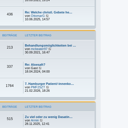
t
u
r
e
a
s
g
Re: Welche christl. Gebete he…
t
436
N
von
OttomarG
e
e
10.06.2025, 14:57
r
u
B
e
e
s
i
t
t
BEITRÄGE
LETZTER BEITRAG
e
r
r
a
B
g
Behandlungsmöglichkeiten bei …
e
213
N
von
mcbeater97
i
e
30.09.2021, 16:47
t
u
r
e
a
s
g
Re: Aloesaft?
t
337
N
von
Gast
e
e
18.04.2024, 04:00
r
u
B
e
e
s
i
7. Hamburger Patient/-innenko…
t
1764
t
N
von
PMF2SZT
e
r
e
21.02.2026, 18:26
r
a
u
B
g
e
e
s
i
t
t
BEITRÄGE
LETZTER BEITRAG
e
r
r
a
B
g
Zu viel oder zu wenig Dasatin…
e
515
N
von
Armin
i
e
28.11.2025, 12:41
t
u
r