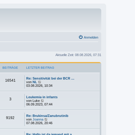
Anmelden
Aktuelle Zeit: 08.08.2026, 07:31
BEITRÄGE
LETZTER BEITRAG
Re: Sensitivität bei der BCR …
16541
N
von
NL
e
03.08.2026, 10:34
u
e
s
Leukemia in infants
3
t
N
von
Luke
e
e
06.09.2023, 07:44
r
u
B
e
e
s
Re: Brukinsa/Zanubrutinib
9192
i
t
N
von
Joanna
t
e
e
07.08.2026, 20:46
r
r
u
a
B
e
g
e
s
Re: Hallo ist da jemand mit a…