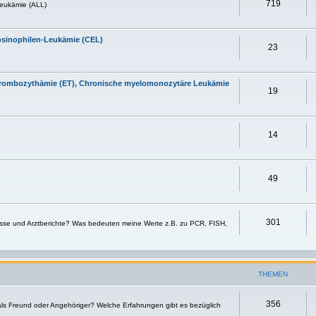
719
eukämie (ALL)
osinophilen-Leukämie (CEL)
23
 Thrombozythämie (ET), Chronische myelomonozytäre Leukämie
19
14
49
301
sse und Arztberichte? Was bedeuten meine Werte z.B. zu PCR, FISH,
THEMEN
356
 als Freund oder Angehöriger? Welche Erfahrungen gibt es bezüglich