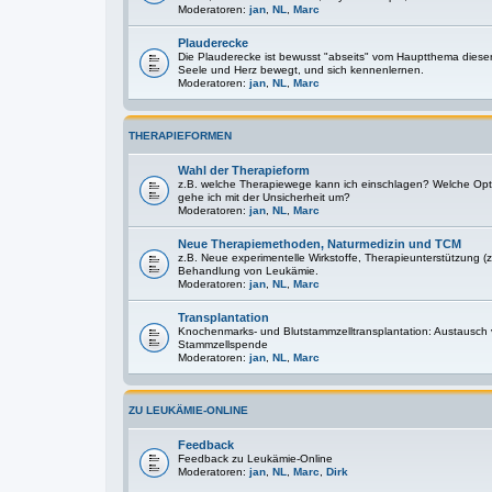
Moderatoren:
jan
,
NL
,
Marc
Plauderecke
Die Plauderecke ist bewusst "abseits" vom Hauptthema diese
Seele und Herz bewegt, und sich kennenlernen.
Moderatoren:
jan
,
NL
,
Marc
THERAPIEFORMEN
Wahl der Therapieform
z.B. welche Therapiewege kann ich einschlagen? Welche Optio
gehe ich mit der Unsicherheit um?
Moderatoren:
jan
,
NL
,
Marc
Neue Therapiemethoden, Naturmedizin und TCM
z.B. Neue experimentelle Wirkstoffe, Therapieunterstützung (z
Behandlung von Leukämie.
Moderatoren:
jan
,
NL
,
Marc
Transplantation
Knochenmarks- und Blutstammzelltransplantation: Austausch
Stammzellspende
Moderatoren:
jan
,
NL
,
Marc
ZU LEUKÄMIE-ONLINE
Feedback
Feedback zu Leukämie-Online
Moderatoren:
jan
,
NL
,
Marc
,
Dirk