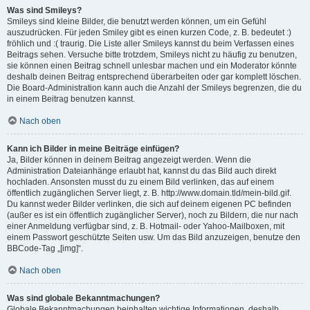
Was sind Smileys?
Smileys sind kleine Bilder, die benutzt werden können, um ein Gefühl
auszudrücken. Für jeden Smiley gibt es einen kurzen Code, z. B. bedeutet :)
fröhlich und :( traurig. Die Liste aller Smileys kannst du beim Verfassen eines
Beitrags sehen. Versuche bitte trotzdem, Smileys nicht zu häufig zu benutzen,
sie können einen Beitrag schnell unlesbar machen und ein Moderator könnte
deshalb deinen Beitrag entsprechend überarbeiten oder gar komplett löschen.
Die Board-Administration kann auch die Anzahl der Smileys begrenzen, die du
in einem Beitrag benutzen kannst.
Nach oben
Kann ich Bilder in meine Beiträge einfügen?
Ja, Bilder können in deinem Beitrag angezeigt werden. Wenn die
Administration Dateianhänge erlaubt hat, kannst du das Bild auch direkt
hochladen. Ansonsten musst du zu einem Bild verlinken, das auf einem
öffentlich zugänglichen Server liegt, z. B. http://www.domain.tld/mein-bild.gif.
Du kannst weder Bilder verlinken, die sich auf deinem eigenen PC befinden
(außer es ist ein öffentlich zugänglicher Server), noch zu Bildern, die nur nach
einer Anmeldung verfügbar sind, z. B. Hotmail- oder Yahoo-Mailboxen, mit
einem Passwort geschützte Seiten usw. Um das Bild anzuzeigen, benutze den
BBCode-Tag „[img]“.
Nach oben
Was sind globale Bekanntmachungen?
Globale Bekanntmachungen beinhalten wichtige Informationen, deshalb