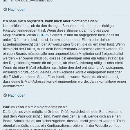
dich an die Board-Administration.
Nach oben
Ich habe mich registriert, kann mich aber nicht anmelden!
Überprüfe zuerst, ob du den richtigen Benutzernamen und das richtige
Passwort eingegeben hast. Wenn diese stimmen, dann gibt es zwei
Möglichkeiten. Wenn
COPPA
aktiviert ist und du angegeben hast, dass du
unter 13 Jahre alt bist, musst du bzw. einer deiner Eltern oder deiner
Erziehungsberechtigten den Anweisungen folgen, die du erhalten hast. Wenn
dies nicht der Fall ist, muss dein Benutzerkonto vielleicht aktiviert werden. Bei
einigen Boards müssen alle neu angemeldeten Mitglieder erst freigeschaltet
werden – entweder musst du dies selbst erledigen oder ein Administrator. Bei
der Registrierung wurde dir mitgeteilt, ob eine Aktivierung nötig ist oder nicht.
Wenn du eine E-Mail erhalten hast, folge den dort enthaltenen Anweisungen.
Ansonsten prüfe, ob du deine E-Mail-Adresse korrekt eingegeben hast oder
die E-Mail von einem Spam-Filter blockiert wurde. Wenn du dir sicher bist,
dass deine E-Mail-Adresse korrekt eingegeben wurde, dann kontaktiere einen
Administrator.
Nach oben
Warum kann ich mich nicht anmelden?
Dafür gibt es viele mögliche Gründe. Prüfe zunächst, ob dein Benutzername
und dein Passwort richtig sind. Wenn dies der Fall ist, wende dich an einen
Board-Administrator, um sicherzugehen, dass du nicht gesperrt wurdest. Es ist
ebenfalls möglich, dass ein Konfigurationsproblem mit der Website vorliegt,