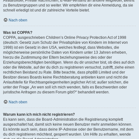
Avatarbilder, Private Nachrichten, E-Mail-Versand an andere Mitglieder, Beitritt
zu Benutzergruppen und so weiter. Wir empfehlen dir eine Anmeldung, da sie
schnell erledigt ist und dir zahlreiche Vorteile bietet.
Nach oben
Was ist COPPA?
COPPA, ausgeschrieben Children’s Online Privacy Protection Act of 1998
(deutsch: Gesetz zum Schutz der Privatsphäre von Kindern im Internet von
1998) ist ein Gesetz in den USA, welches festlegt, dass Websites, die
möglicherweise persönliche Daten von Kindern unter 13 Jahren erheben,
hierzu die Zustimmung der Eltern beziehungsweise des oder der
Erziehungsberechtigten benötigen. Wenn du dir unsicher bist, ob dies auf dich
oder die Website, auf der du dich zu registrieren versuchst, zutrifft, ziehe einen
rechtlichen Beistand zu Rate. Bitte beachte, dass phpBB Limited und der
Besitzer dieses Boards keine Rechtsberatung anbieten kann und nicht die
Anlaufstelle für Rechtsangelegenheiten jeglicher Art ist; außer solchen, die
unter der Frage „An wen soll ich mich wenden, falls es Beschwerden oder
juristische Anfragen zu diesem Forum gibt?“ behandelt werden.
Nach oben
Warum kann ich mich nicht registrieren?
Es kann sein, dass die Board-Administration die Registrierung komplett
ausgeschaltet hat, damit sich keine neuen Benutzer mehr anmelden können.
Es könnte auch sein, dass deine IP-Adresse oder der Benutzername, mit dem
du dich registrieren möchtest, gesperrt wurden. Um Hilfe zu erhalten, wende