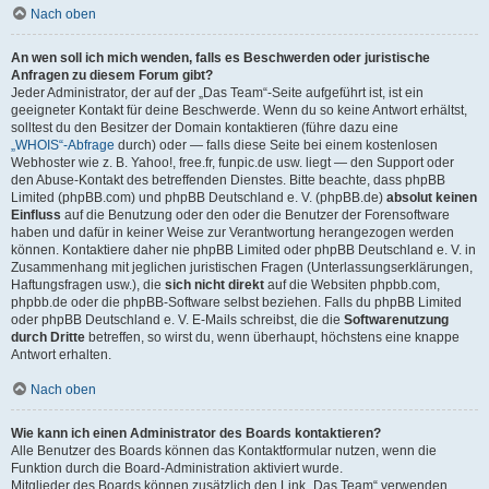
Nach oben
An wen soll ich mich wenden, falls es Beschwerden oder juristische
Anfragen zu diesem Forum gibt?
Jeder Administrator, der auf der „Das Team“-Seite aufgeführt ist, ist ein
geeigneter Kontakt für deine Beschwerde. Wenn du so keine Antwort erhältst,
solltest du den Besitzer der Domain kontaktieren (führe dazu eine
„WHOIS“-Abfrage
durch) oder — falls diese Seite bei einem kostenlosen
Webhoster wie z. B. Yahoo!, free.fr, funpic.de usw. liegt — den Support oder
den Abuse-Kontakt des betreffenden Dienstes. Bitte beachte, dass phpBB
Limited (phpBB.com) und phpBB Deutschland e. V. (phpBB.de)
absolut keinen
Einfluss
auf die Benutzung oder den oder die Benutzer der Forensoftware
haben und dafür in keiner Weise zur Verantwortung herangezogen werden
können. Kontaktiere daher nie phpBB Limited oder phpBB Deutschland e. V. in
Zusammenhang mit jeglichen juristischen Fragen (Unterlassungserklärungen,
Haftungsfragen usw.), die
sich nicht direkt
auf die Websiten phpbb.com,
phpbb.de oder die phpBB-Software selbst beziehen. Falls du phpBB Limited
oder phpBB Deutschland e. V. E-Mails schreibst, die die
Softwarenutzung
durch Dritte
betreffen, so wirst du, wenn überhaupt, höchstens eine knappe
Antwort erhalten.
Nach oben
Wie kann ich einen Administrator des Boards kontaktieren?
Alle Benutzer des Boards können das Kontaktformular nutzen, wenn die
Funktion durch die Board-Administration aktiviert wurde.
Mitglieder des Boards können zusätzlich den Link „Das Team“ verwenden.