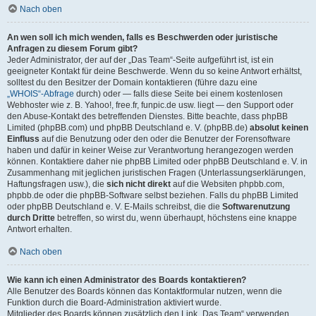
Nach oben
An wen soll ich mich wenden, falls es Beschwerden oder juristische
Anfragen zu diesem Forum gibt?
Jeder Administrator, der auf der „Das Team“-Seite aufgeführt ist, ist ein
geeigneter Kontakt für deine Beschwerde. Wenn du so keine Antwort erhältst,
solltest du den Besitzer der Domain kontaktieren (führe dazu eine
„WHOIS“-Abfrage
durch) oder — falls diese Seite bei einem kostenlosen
Webhoster wie z. B. Yahoo!, free.fr, funpic.de usw. liegt — den Support oder
den Abuse-Kontakt des betreffenden Dienstes. Bitte beachte, dass phpBB
Limited (phpBB.com) und phpBB Deutschland e. V. (phpBB.de)
absolut keinen
Einfluss
auf die Benutzung oder den oder die Benutzer der Forensoftware
haben und dafür in keiner Weise zur Verantwortung herangezogen werden
können. Kontaktiere daher nie phpBB Limited oder phpBB Deutschland e. V. in
Zusammenhang mit jeglichen juristischen Fragen (Unterlassungserklärungen,
Haftungsfragen usw.), die
sich nicht direkt
auf die Websiten phpbb.com,
phpbb.de oder die phpBB-Software selbst beziehen. Falls du phpBB Limited
oder phpBB Deutschland e. V. E-Mails schreibst, die die
Softwarenutzung
durch Dritte
betreffen, so wirst du, wenn überhaupt, höchstens eine knappe
Antwort erhalten.
Nach oben
Wie kann ich einen Administrator des Boards kontaktieren?
Alle Benutzer des Boards können das Kontaktformular nutzen, wenn die
Funktion durch die Board-Administration aktiviert wurde.
Mitglieder des Boards können zusätzlich den Link „Das Team“ verwenden.