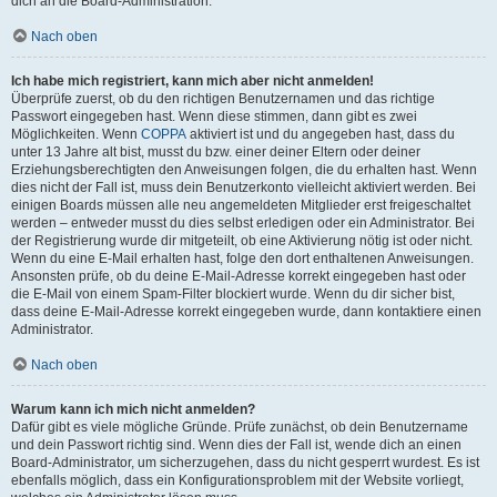
dich an die Board-Administration.
Nach oben
Ich habe mich registriert, kann mich aber nicht anmelden!
Überprüfe zuerst, ob du den richtigen Benutzernamen und das richtige
Passwort eingegeben hast. Wenn diese stimmen, dann gibt es zwei
Möglichkeiten. Wenn
COPPA
aktiviert ist und du angegeben hast, dass du
unter 13 Jahre alt bist, musst du bzw. einer deiner Eltern oder deiner
Erziehungsberechtigten den Anweisungen folgen, die du erhalten hast. Wenn
dies nicht der Fall ist, muss dein Benutzerkonto vielleicht aktiviert werden. Bei
einigen Boards müssen alle neu angemeldeten Mitglieder erst freigeschaltet
werden – entweder musst du dies selbst erledigen oder ein Administrator. Bei
der Registrierung wurde dir mitgeteilt, ob eine Aktivierung nötig ist oder nicht.
Wenn du eine E-Mail erhalten hast, folge den dort enthaltenen Anweisungen.
Ansonsten prüfe, ob du deine E-Mail-Adresse korrekt eingegeben hast oder
die E-Mail von einem Spam-Filter blockiert wurde. Wenn du dir sicher bist,
dass deine E-Mail-Adresse korrekt eingegeben wurde, dann kontaktiere einen
Administrator.
Nach oben
Warum kann ich mich nicht anmelden?
Dafür gibt es viele mögliche Gründe. Prüfe zunächst, ob dein Benutzername
und dein Passwort richtig sind. Wenn dies der Fall ist, wende dich an einen
Board-Administrator, um sicherzugehen, dass du nicht gesperrt wurdest. Es ist
ebenfalls möglich, dass ein Konfigurationsproblem mit der Website vorliegt,