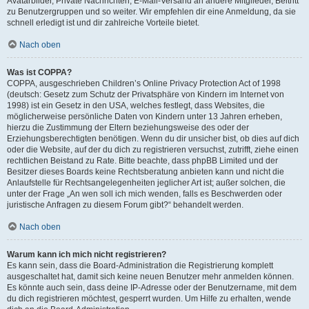
Avatarbilder, Private Nachrichten, E-Mail-Versand an andere Mitglieder, Beitritt
zu Benutzergruppen und so weiter. Wir empfehlen dir eine Anmeldung, da sie
schnell erledigt ist und dir zahlreiche Vorteile bietet.
Nach oben
Was ist COPPA?
COPPA, ausgeschrieben Children’s Online Privacy Protection Act of 1998
(deutsch: Gesetz zum Schutz der Privatsphäre von Kindern im Internet von
1998) ist ein Gesetz in den USA, welches festlegt, dass Websites, die
möglicherweise persönliche Daten von Kindern unter 13 Jahren erheben,
hierzu die Zustimmung der Eltern beziehungsweise des oder der
Erziehungsberechtigten benötigen. Wenn du dir unsicher bist, ob dies auf dich
oder die Website, auf der du dich zu registrieren versuchst, zutrifft, ziehe einen
rechtlichen Beistand zu Rate. Bitte beachte, dass phpBB Limited und der
Besitzer dieses Boards keine Rechtsberatung anbieten kann und nicht die
Anlaufstelle für Rechtsangelegenheiten jeglicher Art ist; außer solchen, die
unter der Frage „An wen soll ich mich wenden, falls es Beschwerden oder
juristische Anfragen zu diesem Forum gibt?“ behandelt werden.
Nach oben
Warum kann ich mich nicht registrieren?
Es kann sein, dass die Board-Administration die Registrierung komplett
ausgeschaltet hat, damit sich keine neuen Benutzer mehr anmelden können.
Es könnte auch sein, dass deine IP-Adresse oder der Benutzername, mit dem
du dich registrieren möchtest, gesperrt wurden. Um Hilfe zu erhalten, wende