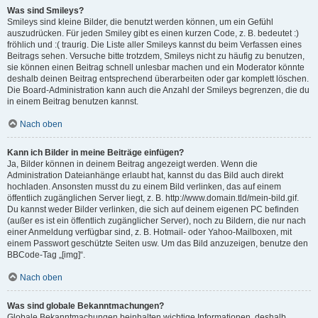
Was sind Smileys?
Smileys sind kleine Bilder, die benutzt werden können, um ein Gefühl
auszudrücken. Für jeden Smiley gibt es einen kurzen Code, z. B. bedeutet :)
fröhlich und :( traurig. Die Liste aller Smileys kannst du beim Verfassen eines
Beitrags sehen. Versuche bitte trotzdem, Smileys nicht zu häufig zu benutzen,
sie können einen Beitrag schnell unlesbar machen und ein Moderator könnte
deshalb deinen Beitrag entsprechend überarbeiten oder gar komplett löschen.
Die Board-Administration kann auch die Anzahl der Smileys begrenzen, die du
in einem Beitrag benutzen kannst.
Nach oben
Kann ich Bilder in meine Beiträge einfügen?
Ja, Bilder können in deinem Beitrag angezeigt werden. Wenn die
Administration Dateianhänge erlaubt hat, kannst du das Bild auch direkt
hochladen. Ansonsten musst du zu einem Bild verlinken, das auf einem
öffentlich zugänglichen Server liegt, z. B. http://www.domain.tld/mein-bild.gif.
Du kannst weder Bilder verlinken, die sich auf deinem eigenen PC befinden
(außer es ist ein öffentlich zugänglicher Server), noch zu Bildern, die nur nach
einer Anmeldung verfügbar sind, z. B. Hotmail- oder Yahoo-Mailboxen, mit
einem Passwort geschützte Seiten usw. Um das Bild anzuzeigen, benutze den
BBCode-Tag „[img]“.
Nach oben
Was sind globale Bekanntmachungen?
Globale Bekanntmachungen beinhalten wichtige Informationen, deshalb