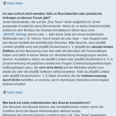
Nach oben
An wen soll ich mich wenden, falls es Beschwerden oder juristische
Anfragen zu diesem Forum gibt?
Jeder Administrator, der auf der „Das Team“-Seite aufgeführt ist, ist ein
geeigneter Kontakt für deine Beschwerde. Wenn du so keine Antwort erhältst,
solltest du den Besitzer der Domain kontaktieren (führe dazu eine
„WHOIS“-Abfrage
durch) oder — falls diese Seite bei einem kostenlosen
Webhoster wie z. B. Yahoo!, free.fr, funpic.de usw. liegt — den Support oder
den Abuse-Kontakt des betreffenden Dienstes. Bitte beachte, dass phpBB
Limited (phpBB.com) und phpBB Deutschland e. V. (phpBB.de)
absolut keinen
Einfluss
auf die Benutzung oder den oder die Benutzer der Forensoftware
haben und dafür in keiner Weise zur Verantwortung herangezogen werden
können. Kontaktiere daher nie phpBB Limited oder phpBB Deutschland e. V. in
Zusammenhang mit jeglichen juristischen Fragen (Unterlassungserklärungen,
Haftungsfragen usw.), die
sich nicht direkt
auf die Websiten phpbb.com,
phpbb.de oder die phpBB-Software selbst beziehen. Falls du phpBB Limited
oder phpBB Deutschland e. V. E-Mails schreibst, die die
Softwarenutzung
durch Dritte
betreffen, so wirst du, wenn überhaupt, höchstens eine knappe
Antwort erhalten.
Nach oben
Wie kann ich einen Administrator des Boards kontaktieren?
Alle Benutzer des Boards können das Kontaktformular nutzen, wenn die
Funktion durch die Board-Administration aktiviert wurde.
Mitglieder des Boards können zusätzlich den Link „Das Team“ verwenden.