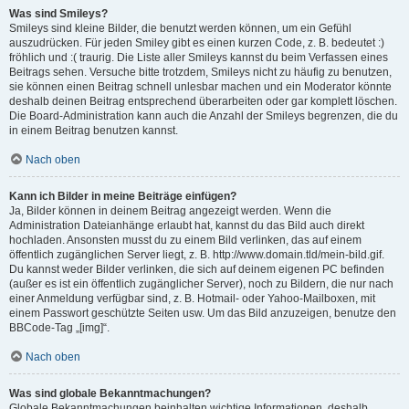
Was sind Smileys?
Smileys sind kleine Bilder, die benutzt werden können, um ein Gefühl
auszudrücken. Für jeden Smiley gibt es einen kurzen Code, z. B. bedeutet :)
fröhlich und :( traurig. Die Liste aller Smileys kannst du beim Verfassen eines
Beitrags sehen. Versuche bitte trotzdem, Smileys nicht zu häufig zu benutzen,
sie können einen Beitrag schnell unlesbar machen und ein Moderator könnte
deshalb deinen Beitrag entsprechend überarbeiten oder gar komplett löschen.
Die Board-Administration kann auch die Anzahl der Smileys begrenzen, die du
in einem Beitrag benutzen kannst.
Nach oben
Kann ich Bilder in meine Beiträge einfügen?
Ja, Bilder können in deinem Beitrag angezeigt werden. Wenn die
Administration Dateianhänge erlaubt hat, kannst du das Bild auch direkt
hochladen. Ansonsten musst du zu einem Bild verlinken, das auf einem
öffentlich zugänglichen Server liegt, z. B. http://www.domain.tld/mein-bild.gif.
Du kannst weder Bilder verlinken, die sich auf deinem eigenen PC befinden
(außer es ist ein öffentlich zugänglicher Server), noch zu Bildern, die nur nach
einer Anmeldung verfügbar sind, z. B. Hotmail- oder Yahoo-Mailboxen, mit
einem Passwort geschützte Seiten usw. Um das Bild anzuzeigen, benutze den
BBCode-Tag „[img]“.
Nach oben
Was sind globale Bekanntmachungen?
Globale Bekanntmachungen beinhalten wichtige Informationen, deshalb