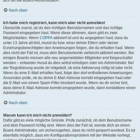
dich an die Board-Administration.
Nach oben
Ich habe mich registriert, kann mich aber nicht anmelden!
Überprüfe zuerst, ob du den richtigen Benutzernamen und das richtige
Passwort eingegeben hast. Wenn diese stimmen, dann gibt es zwei
Möglichkeiten. Wenn
COPPA
aktiviert ist und du angegeben hast, dass du
unter 13 Jahre alt bist, musst du bzw. einer deiner Eltern oder deiner
Erziehungsberechtigten den Anweisungen folgen, die du erhalten hast. Wenn
dies nicht der Fall ist, muss dein Benutzerkonto vielleicht aktiviert werden. Bei
einigen Boards müssen alle neu angemeldeten Mitglieder erst freigeschaltet
werden – entweder musst du dies selbst erledigen oder ein Administrator. Bei
der Registrierung wurde dir mitgeteilt, ob eine Aktivierung nötig ist oder nicht.
Wenn du eine E-Mail erhalten hast, folge den dort enthaltenen Anweisungen.
Ansonsten prüfe, ob du deine E-Mail-Adresse korrekt eingegeben hast oder
die E-Mail von einem Spam-Filter blockiert wurde. Wenn du dir sicher bist,
dass deine E-Mail-Adresse korrekt eingegeben wurde, dann kontaktiere einen
Administrator.
Nach oben
Warum kann ich mich nicht anmelden?
Dafür gibt es viele mögliche Gründe. Prüfe zunächst, ob dein Benutzername
und dein Passwort richtig sind. Wenn dies der Fall ist, wende dich an einen
Board-Administrator, um sicherzugehen, dass du nicht gesperrt wurdest. Es ist
ebenfalls möglich, dass ein Konfigurationsproblem mit der Website vorliegt,