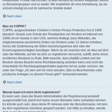
Avatarbilder, Private Nachrichten, E-Mail-Versand an andere Mitglieder, Beitritt
zu Benutzergruppen und so weiter. Wir empfehlen dir eine Anmeldung, da sie
schnell erledigt ist und dir zahlreiche Vorteile bietet.
Nach oben
Was ist COPPA?
COPPA, ausgeschrieben Children’s Online Privacy Protection Act of 1998
(deutsch: Gesetz zum Schutz der Privatsphäre von Kindern im Internet von
1998) ist ein Gesetz in den USA, welches festlegt, dass Websites, die
möglicherweise persönliche Daten von Kindern unter 13 Jahren erheben,
hierzu die Zustimmung der Eltern beziehungsweise des oder der
Erziehungsberechtigten benötigen. Wenn du dir unsicher bist, ob dies auf dich
oder die Website, auf der du dich zu registrieren versuchst, zutrifft, ziehe einen
rechtlichen Beistand zu Rate. Bitte beachte, dass phpBB Limited und der
Besitzer dieses Boards keine Rechtsberatung anbieten kann und nicht die
Anlaufstelle für Rechtsangelegenheiten jeglicher Art ist; außer solchen, die
unter der Frage „An wen soll ich mich wenden, falls es Beschwerden oder
juristische Anfragen zu diesem Forum gibt?“ behandelt werden.
Nach oben
Warum kann ich mich nicht registrieren?
Es kann sein, dass die Board-Administration die Registrierung komplett
ausgeschaltet hat, damit sich keine neuen Benutzer mehr anmelden können.
Es könnte auch sein, dass deine IP-Adresse oder der Benutzername, mit dem
du dich registrieren möchtest, gesperrt wurden. Um Hilfe zu erhalten, wende