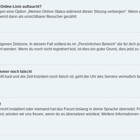
Online-Liste auftaucht?
ngen eine Option „Meinen Online-Status während dieser Sitzung verbergen“. Wenn d
irst dann als unsichtbarer Besucher gezählt.
genen Zeitzone. In diesem Fall solltest du im „Persönlichen Bereich“ die für dich pa
werden. Wenn du noch nicht registriert bist, ist dies ein guter Grund, dies jetzt zu 
 immer noch falsch!
ellt hast und die Zeit trotzdem noch falsch ist, geht die Uhr des Servers vermutlich 
!
icht installiert oder niemand hat das Forum bislang in deine Sprache übersetzt. F
istiert, würden wir uns freuen, wenn du es übersetzen würdest. Weitere Information