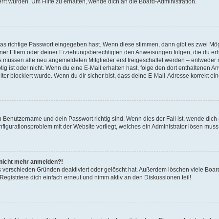
rrt wurden. Um Hilfe zu erhalten, wende dich an die Board-Administration.
!
das richtige Passwort eingegeben hast. Wenn diese stimmen, dann gibt es zwei Mö
einer Eltern oder deiner Erziehungsberechtigten den Anweisungen folgen, die du erha
ds müssen alle neu angemeldeten Mitglieder erst freigeschaltet werden – entweder m
nötig ist oder nicht. Wenn du eine E-Mail erhalten hast, folge den dort enthaltene
er blockiert wurde. Wenn du dir sicher bist, dass deine E-Mail-Adresse korrekt ei
in Benutzername und dein Passwort richtig sind. Wenn dies der Fall ist, wende dic
onfigurationsproblem mit der Website vorliegt, welches ein Administrator lösen muss
r nicht mehr anmelden?!
s verschieden Gründen deaktiviert oder gelöscht hat. Außerdem löschen viele Board
gistriere dich einfach erneut und nimm aktiv an den Diskussionen teil!