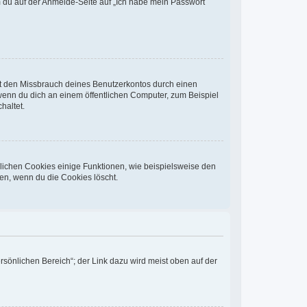
em du auf der Anmelde-Seite auf „Ich habe mein Passwort
rt den Missbrauch deines Benutzerkontos durch einen
wenn du dich an einem öffentlichen Computer, zum Beispiel
haltet.
glichen Cookies einige Funktionen, wie beispielsweise den
en, wenn du die Cookies löscht.
rsönlichen Bereich“; der Link dazu wird meist oben auf der