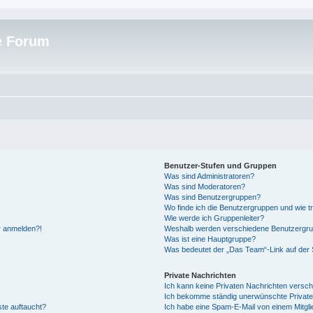
e Forum
Benutzer-Stufen und Gruppen
Was sind Administratoren?
Was sind Moderatoren?
Was sind Benutzergruppen?
Wo finde ich die Benutzergruppen und wie tr
Wie werde ich Gruppenleiter?
hr anmelden?!
Weshalb werden verschiedene Benutzergrupp
Was ist eine Hauptgruppe?
Was bedeutet der „Das Team“-Link auf der S
Private Nachrichten
Ich kann keine Privaten Nachrichten versch
Ich bekomme ständig unerwünschte Private
ste auftaucht?
Ich habe eine Spam-E-Mail von einem Mitgli