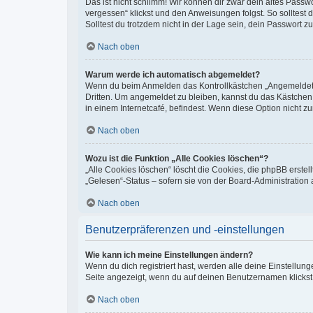
Das ist nicht schlimm! Wir können dir zwar dein altes Passw
vergessen“ klickst und den Anweisungen folgst. So solltest
Solltest du trotzdem nicht in der Lage sein, dein Passwort 
Nach oben
Warum werde ich automatisch abgemeldet?
Wenn du beim Anmelden das Kontrollkästchen „Angemeldet bl
Dritten. Um angemeldet zu bleiben, kannst du das Kästchen
in einem Internetcafé, befindest. Wenn diese Option nicht z
Nach oben
Wozu ist die Funktion „Alle Cookies löschen“?
„Alle Cookies löschen“ löscht die Cookies, die phpBB erste
„Gelesen“-Status – sofern sie von der Board-Administration
Nach oben
Benutzerpräferenzen und -einstellungen
Wie kann ich meine Einstellungen ändern?
Wenn du dich registriert hast, werden alle deine Einstellu
Seite angezeigt, wenn du auf deinen Benutzernamen klickst.
Nach oben