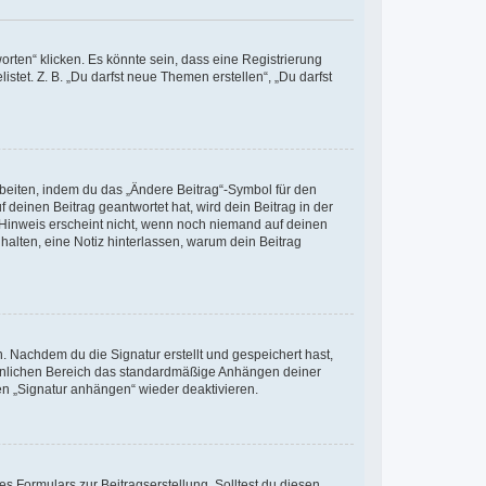
ten“ klicken. Es könnte sein, dass eine Registrierung
stet. Z. B. „Du darfst neue Themen erstellen“, „Du darfst
rbeiten, indem du das „Ändere Beitrag“-Symbol für den
 deinen Beitrag geantwortet hat, wird dein Beitrag in der
 Hinweis erscheint nicht, wenn noch niemand auf deinen
 halten, eine Notiz hinterlassen, warum dein Beitrag
 Nachdem du die Signatur erstellt und gespeichert hast,
sönlichen Bereich das standardmäßige Anhängen deiner
en „Signatur anhängen“ wieder deaktivieren.
s Formulars zur Beitragserstellung. Solltest du diesen