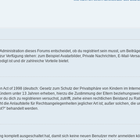
dministration dieses Forums entscheidet, ob du registriert sein musst, um Beiträge z
t zur Verfügung stehen: zum Beispiel Avatarbilder, Private Nachrichten, E-Mail-Vers
igt ist und dir zahlreiche Vorteile bietet.
 Act of 1998 (deutsch: Gesetz zum Schutz der Privatsphäre von Kindern im Internet
Kindern unter 13 Jahren erheben, hierzu die Zustimmung der Eltern beziehungswe
der du dich zu registrieren versuchst, zutrifft, ziehe einen rechtlichen Beistand zu 
die Anlaufstelle für Rechtsangelegenheiten jeglicher Art ist; außer solchen, die un
bt?“ behandelt werden.
ung komplett ausgeschaltet hat, damit sich keine neuen Benutzer mehr anmelden k