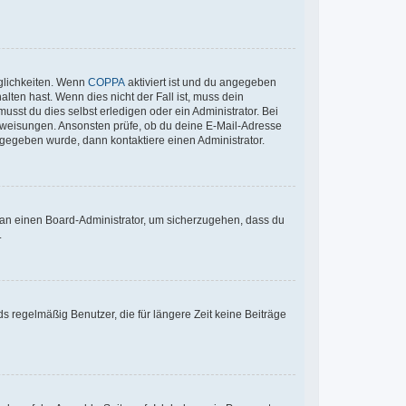
glichkeiten. Wenn
COPPA
aktiviert ist und du angegeben
lten hast. Wenn dies nicht der Fall ist, muss dein
usst du dies selbst erledigen oder ein Administrator. Bei
n Anweisungen. Ansonsten prüfe, ob du deine E-Mail-Adresse
ngegeben wurde, dann kontaktiere einen Administrator.
h an einen Board-Administrator, um sicherzugehen, dass du
.
s regelmäßig Benutzer, die für längere Zeit keine Beiträge