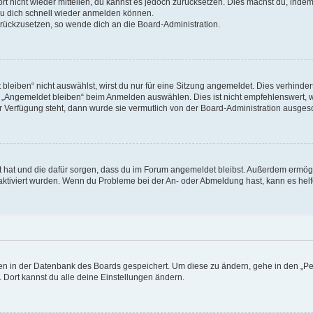
ort nicht wieder mitteilen, du kannst es jedoch zurücksetzen. Dies machst du, ind
 du dich schnell wieder anmelden können.
zurückzusetzen, so wende dich an die Board-Administration.
eiben“ nicht auswählst, wirst du nur für eine Sitzung angemeldet. Dies verhinde
 „Angemeldet bleiben“ beim Anmelden auswählen. Dies ist nicht empfehlenswert, 
ur Verfügung steht, dann wurde sie vermutlich von der Board-Administration ausgesc
llt hat und die dafür sorgen, dass du im Forum angemeldet bleibst. Außerdem ermö
 aktiviert wurden. Wenn du Probleme bei der An- oder Abmeldung hast, kann es helf
ngen in der Datenbank des Boards gespeichert. Um diese zu ändern, gehe in den „Pe
 Dort kannst du alle deine Einstellungen ändern.