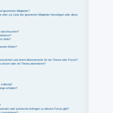
d ignorierten Mitglieder?
e oder zur Liste der ignorierten Mitglieder hinzufügen oder diese
en durchsuchen?
gebnisse?
re Seite?
hemen finden?
esezeichen und einem Abonnements für ein Thema oder Forum?
a setzen oder ein Thema abonnieren?
 zulässig?
änge erhalten?
?
hwerden oder juristische Anfragen zu diesem Forum gibt?
s kontaktieren?