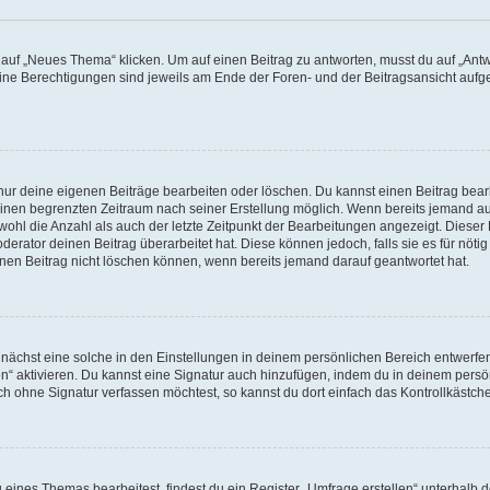
f „Neues Thema“ klicken. Um auf einen Beitrag zu antworten, musst du auf „Antwor
eine Berechtigungen sind jeweils am Ende der Foren- und der Beitragsansicht aufgeli
 nur deine eigenen Beiträge bearbeiten oder löschen. Du kannst einen Beitrag bea
 einen begrenzten Zeitraum nach seiner Erstellung möglich. Wenn bereits jemand auf
ohl die Anzahl als auch der letzte Zeitpunkt der Bearbeitungen angezeigt. Dieser
erator deinen Beitrag überarbeitet hat. Diese können jedoch, falls sie es für nötig
inen Beitrag nicht löschen können, wenn bereits jemand darauf geantwortet hat.
ächst eine solche in den Einstellungen in deinem persönlichen Bereich entwerfen.
en“ aktivieren. Du kannst eine Signatur auch hinzufügen, indem du in deinem per
ch ohne Signatur verfassen möchtest, so kannst du dort einfach das Kontrollkästch
ines Themas bearbeitest, findest du ein Register „Umfrage erstellen“ unterhalb de