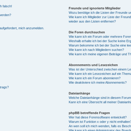
h falsch!
Freunde und ignorierte Mitglieder
Wozu benötige ich die Listen der Freunde un
 werden?
Wie kann ich Mitglieder zur Liste der Freund
wieder aus den Listen entfernen?
 aufgefordert, mich anzumelden.
Die Foren durchsuchen
Wie kann ich ein Forum oder mehrere For
Weshalb erhalte ich bei der Suche keine Er
Warum bekomme ich bei der Suche eine lee
Wie kann ich nach Mitgliedern suchen?
Wie kann ich meine eigenen Beiträge und T
Abonnements und Lesezeichen
Was ist der Unterschied zwischen einem L
Wie kann ich ein Lesezeichen auf ein Them
Wie kann ich ein Forum abonnieren?
Wie deaktiviere ich meine Abonnements?
trags?
Dateianhänge
Welche Dateianhänge sind in diesem Forum
Kann ich eine Übersicht all meiner Dateianh
phpBB betreffende Fragen
Wer hat diese Forensoftware entwickelt?
Warum ist Funktion x oder y nicht enthalten
An wen soll ich mich wenden, falls es Besc
Wie kann ich einen Administrator des Board