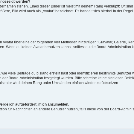
angezeigt werden?
ernamen stehen. Eines dieser Bilder ist meist mit deinem Rang verknüpft: Oft sind
ßere, Bild wird auch als „Avatar“ bezeichnet. Es handelt sich hierbei in der Regel
nen Avatar über eine der folgenden vier Methoden hinzufügen: Gravatar, Galerie, 
. Wenn du keinen Avatar benutzen kannst, solltest du die Board-Administration k
ie viele Beiträge du bislang erstellt hast oder identifizieren bestimmte Benutze
on der Board-Administration festgelegt wurden. Bitte schreibe keine sinnlosen Be
nistrator wird deinen Rang unter Umständen einfach wieder zurücksetzen.
werde ich aufgefordert, mich anzumelden.
nktion für Nachrichten an andere Benutzer nutzen, falls diese von der Board-Admin