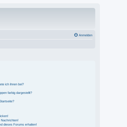
Anmelden
ete ich ihnen bei?
en farbig dargestellt?
tartseite?
icken!
 Nachrichten!
ed dieses Forums erhalten!