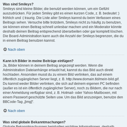
Was sind Smileys?
Smileys sind kleine Bilder, die benutzt werden können, um ein Gefühl
auszudrücken. Für jeden Smiley gibt es einen kurzen Code, z. B. bedeutet :)
fröhlich und :( traurig. Die Liste aller Smileys kannst du beim Verfassen eines
Beitrags sehen. Versuche bitte trotzdem, Smileys nicht zu häufig zu benutzen,
sie können einen Beitrag schnell unlesbar machen und ein Moderator könnte
deshalb deinen Beitrag entsprechend überarbeiten oder gar komplett löschen.
Die Board-Administration kann auch die Anzahl der Smileys begrenzen, die du
in einem Beitrag benutzen kannst.
Nach oben
Kann ich Bilder in meine Beiträge einfügen?
Ja, Bilder können in deinem Beitrag angezeigt werden. Wenn die
Administration Dateianhänge erlaubt hat, kannst du das Bild auch direkt
hochladen. Ansonsten musst du zu einem Bild verlinken, das auf einem
öffentlich zugänglichen Server liegt, z. B. http://www.domain.tld/mein-bild.gif.
Du kannst weder Bilder verlinken, die sich auf deinem eigenen PC befinden
(außer es ist ein öffentlich zugänglicher Server), noch zu Bildern, die nur nach
einer Anmeldung verfügbar sind, z. B. Hotmail- oder Yahoo-Mailboxen, mit
einem Passwort geschützte Seiten usw. Um das Bild anzuzeigen, benutze den
BBCode-Tag „[img]“.
Nach oben
Was sind globale Bekanntmachungen?
Globale Bekanntmachungen beinhalten wichtige Informationen, deshalb