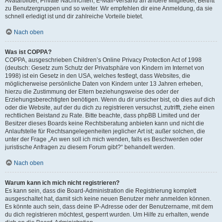
Avatarbilder, Private Nachrichten, E-Mail-Versand an andere Mitglieder, Beitritt
zu Benutzergruppen und so weiter. Wir empfehlen dir eine Anmeldung, da sie
schnell erledigt ist und dir zahlreiche Vorteile bietet.
Nach oben
Was ist COPPA?
COPPA, ausgeschrieben Children’s Online Privacy Protection Act of 1998
(deutsch: Gesetz zum Schutz der Privatsphäre von Kindern im Internet von
1998) ist ein Gesetz in den USA, welches festlegt, dass Websites, die
möglicherweise persönliche Daten von Kindern unter 13 Jahren erheben,
hierzu die Zustimmung der Eltern beziehungsweise des oder der
Erziehungsberechtigten benötigen. Wenn du dir unsicher bist, ob dies auf dich
oder die Website, auf der du dich zu registrieren versuchst, zutrifft, ziehe einen
rechtlichen Beistand zu Rate. Bitte beachte, dass phpBB Limited und der
Besitzer dieses Boards keine Rechtsberatung anbieten kann und nicht die
Anlaufstelle für Rechtsangelegenheiten jeglicher Art ist; außer solchen, die
unter der Frage „An wen soll ich mich wenden, falls es Beschwerden oder
juristische Anfragen zu diesem Forum gibt?“ behandelt werden.
Nach oben
Warum kann ich mich nicht registrieren?
Es kann sein, dass die Board-Administration die Registrierung komplett
ausgeschaltet hat, damit sich keine neuen Benutzer mehr anmelden können.
Es könnte auch sein, dass deine IP-Adresse oder der Benutzername, mit dem
du dich registrieren möchtest, gesperrt wurden. Um Hilfe zu erhalten, wende