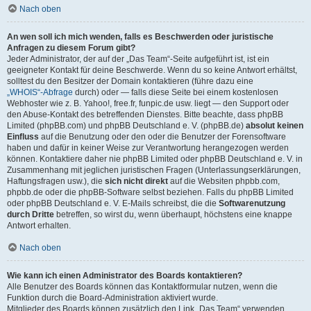
Nach oben
An wen soll ich mich wenden, falls es Beschwerden oder juristische
Anfragen zu diesem Forum gibt?
Jeder Administrator, der auf der „Das Team“-Seite aufgeführt ist, ist ein
geeigneter Kontakt für deine Beschwerde. Wenn du so keine Antwort erhältst,
solltest du den Besitzer der Domain kontaktieren (führe dazu eine
„WHOIS“-Abfrage
durch) oder — falls diese Seite bei einem kostenlosen
Webhoster wie z. B. Yahoo!, free.fr, funpic.de usw. liegt — den Support oder
den Abuse-Kontakt des betreffenden Dienstes. Bitte beachte, dass phpBB
Limited (phpBB.com) und phpBB Deutschland e. V. (phpBB.de)
absolut keinen
Einfluss
auf die Benutzung oder den oder die Benutzer der Forensoftware
haben und dafür in keiner Weise zur Verantwortung herangezogen werden
können. Kontaktiere daher nie phpBB Limited oder phpBB Deutschland e. V. in
Zusammenhang mit jeglichen juristischen Fragen (Unterlassungserklärungen,
Haftungsfragen usw.), die
sich nicht direkt
auf die Websiten phpbb.com,
phpbb.de oder die phpBB-Software selbst beziehen. Falls du phpBB Limited
oder phpBB Deutschland e. V. E-Mails schreibst, die die
Softwarenutzung
durch Dritte
betreffen, so wirst du, wenn überhaupt, höchstens eine knappe
Antwort erhalten.
Nach oben
Wie kann ich einen Administrator des Boards kontaktieren?
Alle Benutzer des Boards können das Kontaktformular nutzen, wenn die
Funktion durch die Board-Administration aktiviert wurde.
Mitglieder des Boards können zusätzlich den Link „Das Team“ verwenden.