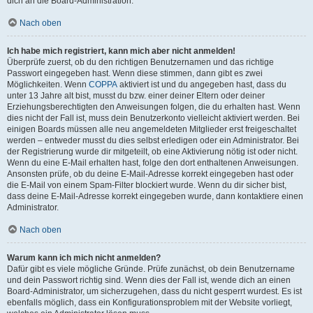
dich an die Board-Administration.
Nach oben
Ich habe mich registriert, kann mich aber nicht anmelden!
Überprüfe zuerst, ob du den richtigen Benutzernamen und das richtige
Passwort eingegeben hast. Wenn diese stimmen, dann gibt es zwei
Möglichkeiten. Wenn
COPPA
aktiviert ist und du angegeben hast, dass du
unter 13 Jahre alt bist, musst du bzw. einer deiner Eltern oder deiner
Erziehungsberechtigten den Anweisungen folgen, die du erhalten hast. Wenn
dies nicht der Fall ist, muss dein Benutzerkonto vielleicht aktiviert werden. Bei
einigen Boards müssen alle neu angemeldeten Mitglieder erst freigeschaltet
werden – entweder musst du dies selbst erledigen oder ein Administrator. Bei
der Registrierung wurde dir mitgeteilt, ob eine Aktivierung nötig ist oder nicht.
Wenn du eine E-Mail erhalten hast, folge den dort enthaltenen Anweisungen.
Ansonsten prüfe, ob du deine E-Mail-Adresse korrekt eingegeben hast oder
die E-Mail von einem Spam-Filter blockiert wurde. Wenn du dir sicher bist,
dass deine E-Mail-Adresse korrekt eingegeben wurde, dann kontaktiere einen
Administrator.
Nach oben
Warum kann ich mich nicht anmelden?
Dafür gibt es viele mögliche Gründe. Prüfe zunächst, ob dein Benutzername
und dein Passwort richtig sind. Wenn dies der Fall ist, wende dich an einen
Board-Administrator, um sicherzugehen, dass du nicht gesperrt wurdest. Es ist
ebenfalls möglich, dass ein Konfigurationsproblem mit der Website vorliegt,