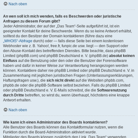
Nach oben
An wen soll ich mich wenden, falls es Beschwerden oder juristische
Anfragen zu diesem Forum gibt?
Jeder Administrator, der auf der „Das Team“-Seite aufgeführt ist, ist ein
geeigneter Kontakt für deine Beschwerde. Wenn du so keine Antwort erhältst,
solltest du den Besitzer der Domain kontaktieren (führe dazu eine
„WHOIS“-Abfrage
durch) oder — falls diese Seite bei einem kostenlosen
Webhoster wie z. B. Yahoo!, free.fr, funpic.de usw. liegt — den Support oder
den Abuse-Kontakt des betreffenden Dienstes. Bitte beachte, dass phpBB
Limited (phpBB.com) und phpBB Deutschland e. V. (phpBB.de)
absolut keinen
Einfluss
auf die Benutzung oder den oder die Benutzer der Forensoftware
haben und dafür in keiner Weise zur Verantwortung herangezogen werden
können. Kontaktiere daher nie phpBB Limited oder phpBB Deutschland e. V. in
Zusammenhang mit jeglichen juristischen Fragen (Unterlassungserklärungen,
Haftungsfragen usw.), die
sich nicht direkt
auf die Websiten phpbb.com,
phpbb.de oder die phpBB-Software selbst beziehen. Falls du phpBB Limited
oder phpBB Deutschland e. V. E-Mails schreibst, die die
Softwarenutzung
durch Dritte
betreffen, so wirst du, wenn überhaupt, höchstens eine knappe
Antwort erhalten.
Nach oben
Wie kann ich einen Administrator des Boards kontaktieren?
Alle Benutzer des Boards können das Kontaktformular nutzen, wenn die
Funktion durch die Board-Administration aktiviert wurde.
Mitglieder des Boards können zusätzlich den Link „Das Team“ verwenden.