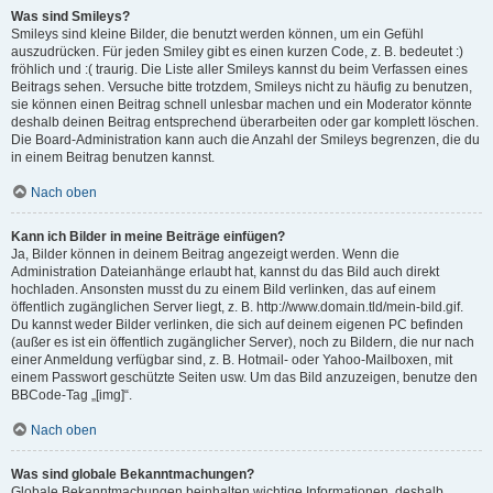
Was sind Smileys?
Smileys sind kleine Bilder, die benutzt werden können, um ein Gefühl
auszudrücken. Für jeden Smiley gibt es einen kurzen Code, z. B. bedeutet :)
fröhlich und :( traurig. Die Liste aller Smileys kannst du beim Verfassen eines
Beitrags sehen. Versuche bitte trotzdem, Smileys nicht zu häufig zu benutzen,
sie können einen Beitrag schnell unlesbar machen und ein Moderator könnte
deshalb deinen Beitrag entsprechend überarbeiten oder gar komplett löschen.
Die Board-Administration kann auch die Anzahl der Smileys begrenzen, die du
in einem Beitrag benutzen kannst.
Nach oben
Kann ich Bilder in meine Beiträge einfügen?
Ja, Bilder können in deinem Beitrag angezeigt werden. Wenn die
Administration Dateianhänge erlaubt hat, kannst du das Bild auch direkt
hochladen. Ansonsten musst du zu einem Bild verlinken, das auf einem
öffentlich zugänglichen Server liegt, z. B. http://www.domain.tld/mein-bild.gif.
Du kannst weder Bilder verlinken, die sich auf deinem eigenen PC befinden
(außer es ist ein öffentlich zugänglicher Server), noch zu Bildern, die nur nach
einer Anmeldung verfügbar sind, z. B. Hotmail- oder Yahoo-Mailboxen, mit
einem Passwort geschützte Seiten usw. Um das Bild anzuzeigen, benutze den
BBCode-Tag „[img]“.
Nach oben
Was sind globale Bekanntmachungen?
Globale Bekanntmachungen beinhalten wichtige Informationen, deshalb