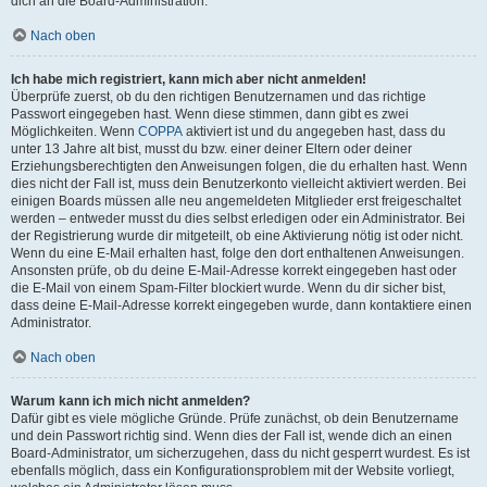
dich an die Board-Administration.
Nach oben
Ich habe mich registriert, kann mich aber nicht anmelden!
Überprüfe zuerst, ob du den richtigen Benutzernamen und das richtige
Passwort eingegeben hast. Wenn diese stimmen, dann gibt es zwei
Möglichkeiten. Wenn
COPPA
aktiviert ist und du angegeben hast, dass du
unter 13 Jahre alt bist, musst du bzw. einer deiner Eltern oder deiner
Erziehungsberechtigten den Anweisungen folgen, die du erhalten hast. Wenn
dies nicht der Fall ist, muss dein Benutzerkonto vielleicht aktiviert werden. Bei
einigen Boards müssen alle neu angemeldeten Mitglieder erst freigeschaltet
werden – entweder musst du dies selbst erledigen oder ein Administrator. Bei
der Registrierung wurde dir mitgeteilt, ob eine Aktivierung nötig ist oder nicht.
Wenn du eine E-Mail erhalten hast, folge den dort enthaltenen Anweisungen.
Ansonsten prüfe, ob du deine E-Mail-Adresse korrekt eingegeben hast oder
die E-Mail von einem Spam-Filter blockiert wurde. Wenn du dir sicher bist,
dass deine E-Mail-Adresse korrekt eingegeben wurde, dann kontaktiere einen
Administrator.
Nach oben
Warum kann ich mich nicht anmelden?
Dafür gibt es viele mögliche Gründe. Prüfe zunächst, ob dein Benutzername
und dein Passwort richtig sind. Wenn dies der Fall ist, wende dich an einen
Board-Administrator, um sicherzugehen, dass du nicht gesperrt wurdest. Es ist
ebenfalls möglich, dass ein Konfigurationsproblem mit der Website vorliegt,