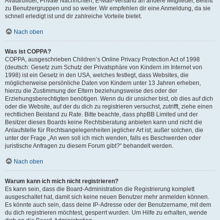
Avatarbilder, Private Nachrichten, E-Mail-Versand an andere Mitglieder, Beitritt
zu Benutzergruppen und so weiter. Wir empfehlen dir eine Anmeldung, da sie
schnell erledigt ist und dir zahlreiche Vorteile bietet.
Nach oben
Was ist COPPA?
COPPA, ausgeschrieben Children’s Online Privacy Protection Act of 1998
(deutsch: Gesetz zum Schutz der Privatsphäre von Kindern im Internet von
1998) ist ein Gesetz in den USA, welches festlegt, dass Websites, die
möglicherweise persönliche Daten von Kindern unter 13 Jahren erheben,
hierzu die Zustimmung der Eltern beziehungsweise des oder der
Erziehungsberechtigten benötigen. Wenn du dir unsicher bist, ob dies auf dich
oder die Website, auf der du dich zu registrieren versuchst, zutrifft, ziehe einen
rechtlichen Beistand zu Rate. Bitte beachte, dass phpBB Limited und der
Besitzer dieses Boards keine Rechtsberatung anbieten kann und nicht die
Anlaufstelle für Rechtsangelegenheiten jeglicher Art ist; außer solchen, die
unter der Frage „An wen soll ich mich wenden, falls es Beschwerden oder
juristische Anfragen zu diesem Forum gibt?“ behandelt werden.
Nach oben
Warum kann ich mich nicht registrieren?
Es kann sein, dass die Board-Administration die Registrierung komplett
ausgeschaltet hat, damit sich keine neuen Benutzer mehr anmelden können.
Es könnte auch sein, dass deine IP-Adresse oder der Benutzername, mit dem
du dich registrieren möchtest, gesperrt wurden. Um Hilfe zu erhalten, wende