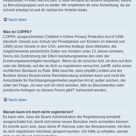
Avatarbilder, Private Nachrichten, E-Mail-Versand an andere Mitglieder, Beitritt
zu Benutzergruppen und so weiter. Wir empfehlen dir eine Anmeldung, da sie
schnell erledigt ist und dir zahlreiche Vorteile bietet.
Nach oben
Was ist COPPA?
COPPA, ausgeschrieben Children’s Online Privacy Protection Act of 1998
(deutsch: Gesetz zum Schutz der Privatsphäre von Kindern im Internet von
1998) ist ein Gesetz in den USA, welches festlegt, dass Websites, die
möglicherweise persönliche Daten von Kindern unter 13 Jahren erheben,
hierzu die Zustimmung der Eltern beziehungsweise des oder der
Erziehungsberechtigten benötigen. Wenn du dir unsicher bist, ob dies auf dich
oder die Website, auf der du dich zu registrieren versuchst, zutrifft, ziehe einen
rechtlichen Beistand zu Rate. Bitte beachte, dass phpBB Limited und der
Besitzer dieses Boards keine Rechtsberatung anbieten kann und nicht die
Anlaufstelle für Rechtsangelegenheiten jeglicher Art ist; außer solchen, die
unter der Frage „An wen soll ich mich wenden, falls es Beschwerden oder
juristische Anfragen zu diesem Forum gibt?“ behandelt werden.
Nach oben
Warum kann ich mich nicht registrieren?
Es kann sein, dass die Board-Administration die Registrierung komplett
ausgeschaltet hat, damit sich keine neuen Benutzer mehr anmelden können.
Es könnte auch sein, dass deine IP-Adresse oder der Benutzername, mit dem
du dich registrieren möchtest, gesperrt wurden. Um Hilfe zu erhalten, wende