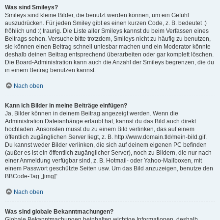
Was sind Smileys?
Smileys sind kleine Bilder, die benutzt werden können, um ein Gefühl
auszudrücken. Für jeden Smiley gibt es einen kurzen Code, z. B. bedeutet :)
fröhlich und :( traurig. Die Liste aller Smileys kannst du beim Verfassen eines
Beitrags sehen. Versuche bitte trotzdem, Smileys nicht zu häufig zu benutzen,
sie können einen Beitrag schnell unlesbar machen und ein Moderator könnte
deshalb deinen Beitrag entsprechend überarbeiten oder gar komplett löschen.
Die Board-Administration kann auch die Anzahl der Smileys begrenzen, die du
in einem Beitrag benutzen kannst.
Nach oben
Kann ich Bilder in meine Beiträge einfügen?
Ja, Bilder können in deinem Beitrag angezeigt werden. Wenn die
Administration Dateianhänge erlaubt hat, kannst du das Bild auch direkt
hochladen. Ansonsten musst du zu einem Bild verlinken, das auf einem
öffentlich zugänglichen Server liegt, z. B. http://www.domain.tld/mein-bild.gif.
Du kannst weder Bilder verlinken, die sich auf deinem eigenen PC befinden
(außer es ist ein öffentlich zugänglicher Server), noch zu Bildern, die nur nach
einer Anmeldung verfügbar sind, z. B. Hotmail- oder Yahoo-Mailboxen, mit
einem Passwort geschützte Seiten usw. Um das Bild anzuzeigen, benutze den
BBCode-Tag „[img]“.
Nach oben
Was sind globale Bekanntmachungen?
Globale Bekanntmachungen beinhalten wichtige Informationen, deshalb