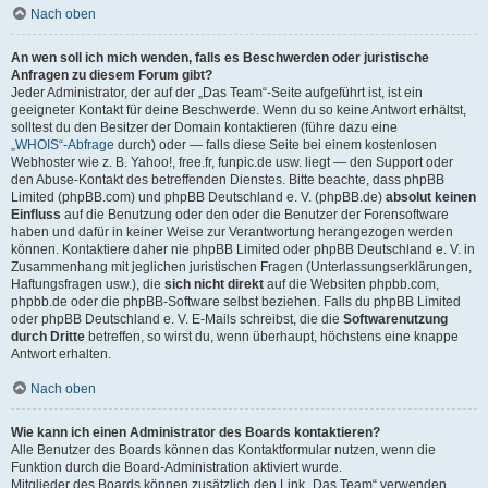
Nach oben
An wen soll ich mich wenden, falls es Beschwerden oder juristische
Anfragen zu diesem Forum gibt?
Jeder Administrator, der auf der „Das Team“-Seite aufgeführt ist, ist ein
geeigneter Kontakt für deine Beschwerde. Wenn du so keine Antwort erhältst,
solltest du den Besitzer der Domain kontaktieren (führe dazu eine
„WHOIS“-Abfrage
durch) oder — falls diese Seite bei einem kostenlosen
Webhoster wie z. B. Yahoo!, free.fr, funpic.de usw. liegt — den Support oder
den Abuse-Kontakt des betreffenden Dienstes. Bitte beachte, dass phpBB
Limited (phpBB.com) und phpBB Deutschland e. V. (phpBB.de)
absolut keinen
Einfluss
auf die Benutzung oder den oder die Benutzer der Forensoftware
haben und dafür in keiner Weise zur Verantwortung herangezogen werden
können. Kontaktiere daher nie phpBB Limited oder phpBB Deutschland e. V. in
Zusammenhang mit jeglichen juristischen Fragen (Unterlassungserklärungen,
Haftungsfragen usw.), die
sich nicht direkt
auf die Websiten phpbb.com,
phpbb.de oder die phpBB-Software selbst beziehen. Falls du phpBB Limited
oder phpBB Deutschland e. V. E-Mails schreibst, die die
Softwarenutzung
durch Dritte
betreffen, so wirst du, wenn überhaupt, höchstens eine knappe
Antwort erhalten.
Nach oben
Wie kann ich einen Administrator des Boards kontaktieren?
Alle Benutzer des Boards können das Kontaktformular nutzen, wenn die
Funktion durch die Board-Administration aktiviert wurde.
Mitglieder des Boards können zusätzlich den Link „Das Team“ verwenden.