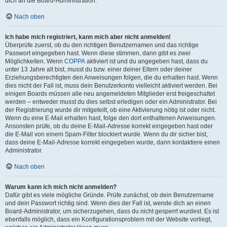
dich an die Board-Administration.
Nach oben
Ich habe mich registriert, kann mich aber nicht anmelden!
Überprüfe zuerst, ob du den richtigen Benutzernamen und das richtige
Passwort eingegeben hast. Wenn diese stimmen, dann gibt es zwei
Möglichkeiten. Wenn
COPPA
aktiviert ist und du angegeben hast, dass du
unter 13 Jahre alt bist, musst du bzw. einer deiner Eltern oder deiner
Erziehungsberechtigten den Anweisungen folgen, die du erhalten hast. Wenn
dies nicht der Fall ist, muss dein Benutzerkonto vielleicht aktiviert werden. Bei
einigen Boards müssen alle neu angemeldeten Mitglieder erst freigeschaltet
werden – entweder musst du dies selbst erledigen oder ein Administrator. Bei
der Registrierung wurde dir mitgeteilt, ob eine Aktivierung nötig ist oder nicht.
Wenn du eine E-Mail erhalten hast, folge den dort enthaltenen Anweisungen.
Ansonsten prüfe, ob du deine E-Mail-Adresse korrekt eingegeben hast oder
die E-Mail von einem Spam-Filter blockiert wurde. Wenn du dir sicher bist,
dass deine E-Mail-Adresse korrekt eingegeben wurde, dann kontaktiere einen
Administrator.
Nach oben
Warum kann ich mich nicht anmelden?
Dafür gibt es viele mögliche Gründe. Prüfe zunächst, ob dein Benutzername
und dein Passwort richtig sind. Wenn dies der Fall ist, wende dich an einen
Board-Administrator, um sicherzugehen, dass du nicht gesperrt wurdest. Es ist
ebenfalls möglich, dass ein Konfigurationsproblem mit der Website vorliegt,