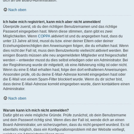
dich an die Board-Administration.
Nach oben
Ich habe mich registriert, kann mich aber nicht anmelden!
Überprüfe zuerst, ob du den richtigen Benutzernamen und das richtige
Passwort eingegeben hast. Wenn diese stimmen, dann gibt es zwei
Möglichkeiten. Wenn
COPPA
aktiviert ist und du angegeben hast, dass du
unter 13 Jahre alt bist, musst du bzw. einer deiner Eltern oder deiner
Erziehungsberechtigten den Anweisungen folgen, die du erhalten hast. Wenn
dies nicht der Fall ist, muss dein Benutzerkonto vielleicht aktiviert werden. Bei
einigen Boards müssen alle neu angemeldeten Mitglieder erst freigeschaltet
werden – entweder musst du dies selbst erledigen oder ein Administrator. Bei
der Registrierung wurde dir mitgeteilt, ob eine Aktivierung nötig ist oder nicht.
Wenn du eine E-Mail erhalten hast, folge den dort enthaltenen Anweisungen.
Ansonsten prüfe, ob du deine E-Mail-Adresse korrekt eingegeben hast oder
die E-Mail von einem Spam-Filter blockiert wurde. Wenn du dir sicher bist,
dass deine E-Mail-Adresse korrekt eingegeben wurde, dann kontaktiere einen
Administrator.
Nach oben
Warum kann ich mich nicht anmelden?
Dafür gibt es viele mögliche Gründe. Prüfe zunächst, ob dein Benutzername
und dein Passwort richtig sind. Wenn dies der Fall ist, wende dich an einen
Board-Administrator, um sicherzugehen, dass du nicht gesperrt wurdest. Es ist
ebenfalls möglich, dass ein Konfigurationsproblem mit der Website vorliegt,