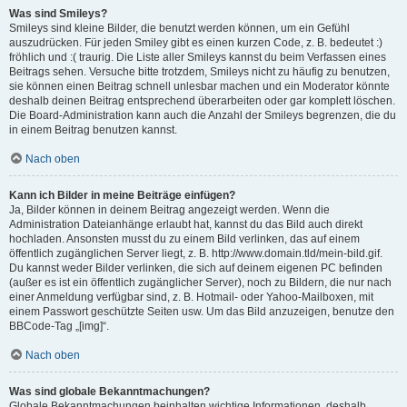
Was sind Smileys?
Smileys sind kleine Bilder, die benutzt werden können, um ein Gefühl
auszudrücken. Für jeden Smiley gibt es einen kurzen Code, z. B. bedeutet :)
fröhlich und :( traurig. Die Liste aller Smileys kannst du beim Verfassen eines
Beitrags sehen. Versuche bitte trotzdem, Smileys nicht zu häufig zu benutzen,
sie können einen Beitrag schnell unlesbar machen und ein Moderator könnte
deshalb deinen Beitrag entsprechend überarbeiten oder gar komplett löschen.
Die Board-Administration kann auch die Anzahl der Smileys begrenzen, die du
in einem Beitrag benutzen kannst.
Nach oben
Kann ich Bilder in meine Beiträge einfügen?
Ja, Bilder können in deinem Beitrag angezeigt werden. Wenn die
Administration Dateianhänge erlaubt hat, kannst du das Bild auch direkt
hochladen. Ansonsten musst du zu einem Bild verlinken, das auf einem
öffentlich zugänglichen Server liegt, z. B. http://www.domain.tld/mein-bild.gif.
Du kannst weder Bilder verlinken, die sich auf deinem eigenen PC befinden
(außer es ist ein öffentlich zugänglicher Server), noch zu Bildern, die nur nach
einer Anmeldung verfügbar sind, z. B. Hotmail- oder Yahoo-Mailboxen, mit
einem Passwort geschützte Seiten usw. Um das Bild anzuzeigen, benutze den
BBCode-Tag „[img]“.
Nach oben
Was sind globale Bekanntmachungen?
Globale Bekanntmachungen beinhalten wichtige Informationen, deshalb