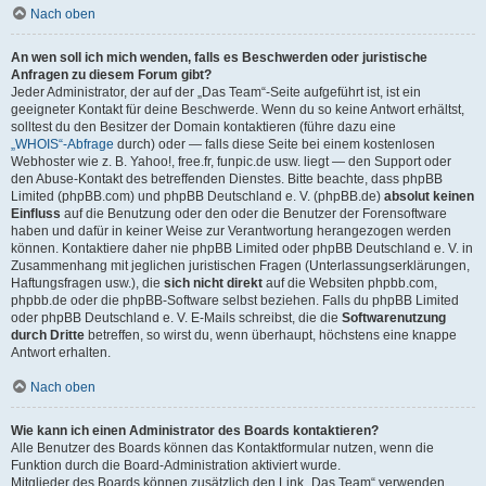
Nach oben
An wen soll ich mich wenden, falls es Beschwerden oder juristische
Anfragen zu diesem Forum gibt?
Jeder Administrator, der auf der „Das Team“-Seite aufgeführt ist, ist ein
geeigneter Kontakt für deine Beschwerde. Wenn du so keine Antwort erhältst,
solltest du den Besitzer der Domain kontaktieren (führe dazu eine
„WHOIS“-Abfrage
durch) oder — falls diese Seite bei einem kostenlosen
Webhoster wie z. B. Yahoo!, free.fr, funpic.de usw. liegt — den Support oder
den Abuse-Kontakt des betreffenden Dienstes. Bitte beachte, dass phpBB
Limited (phpBB.com) und phpBB Deutschland e. V. (phpBB.de)
absolut keinen
Einfluss
auf die Benutzung oder den oder die Benutzer der Forensoftware
haben und dafür in keiner Weise zur Verantwortung herangezogen werden
können. Kontaktiere daher nie phpBB Limited oder phpBB Deutschland e. V. in
Zusammenhang mit jeglichen juristischen Fragen (Unterlassungserklärungen,
Haftungsfragen usw.), die
sich nicht direkt
auf die Websiten phpbb.com,
phpbb.de oder die phpBB-Software selbst beziehen. Falls du phpBB Limited
oder phpBB Deutschland e. V. E-Mails schreibst, die die
Softwarenutzung
durch Dritte
betreffen, so wirst du, wenn überhaupt, höchstens eine knappe
Antwort erhalten.
Nach oben
Wie kann ich einen Administrator des Boards kontaktieren?
Alle Benutzer des Boards können das Kontaktformular nutzen, wenn die
Funktion durch die Board-Administration aktiviert wurde.
Mitglieder des Boards können zusätzlich den Link „Das Team“ verwenden.