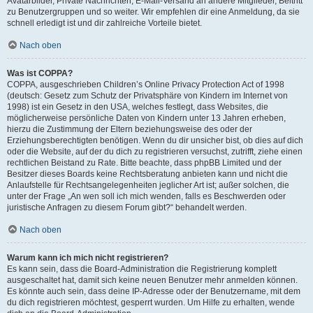
Avatarbilder, Private Nachrichten, E-Mail-Versand an andere Mitglieder, Beitritt
zu Benutzergruppen und so weiter. Wir empfehlen dir eine Anmeldung, da sie
schnell erledigt ist und dir zahlreiche Vorteile bietet.
Nach oben
Was ist COPPA?
COPPA, ausgeschrieben Children’s Online Privacy Protection Act of 1998
(deutsch: Gesetz zum Schutz der Privatsphäre von Kindern im Internet von
1998) ist ein Gesetz in den USA, welches festlegt, dass Websites, die
möglicherweise persönliche Daten von Kindern unter 13 Jahren erheben,
hierzu die Zustimmung der Eltern beziehungsweise des oder der
Erziehungsberechtigten benötigen. Wenn du dir unsicher bist, ob dies auf dich
oder die Website, auf der du dich zu registrieren versuchst, zutrifft, ziehe einen
rechtlichen Beistand zu Rate. Bitte beachte, dass phpBB Limited und der
Besitzer dieses Boards keine Rechtsberatung anbieten kann und nicht die
Anlaufstelle für Rechtsangelegenheiten jeglicher Art ist; außer solchen, die
unter der Frage „An wen soll ich mich wenden, falls es Beschwerden oder
juristische Anfragen zu diesem Forum gibt?“ behandelt werden.
Nach oben
Warum kann ich mich nicht registrieren?
Es kann sein, dass die Board-Administration die Registrierung komplett
ausgeschaltet hat, damit sich keine neuen Benutzer mehr anmelden können.
Es könnte auch sein, dass deine IP-Adresse oder der Benutzername, mit dem
du dich registrieren möchtest, gesperrt wurden. Um Hilfe zu erhalten, wende