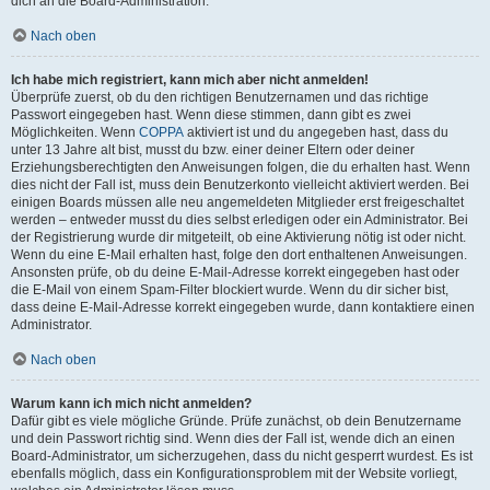
dich an die Board-Administration.
Nach oben
Ich habe mich registriert, kann mich aber nicht anmelden!
Überprüfe zuerst, ob du den richtigen Benutzernamen und das richtige
Passwort eingegeben hast. Wenn diese stimmen, dann gibt es zwei
Möglichkeiten. Wenn
COPPA
aktiviert ist und du angegeben hast, dass du
unter 13 Jahre alt bist, musst du bzw. einer deiner Eltern oder deiner
Erziehungsberechtigten den Anweisungen folgen, die du erhalten hast. Wenn
dies nicht der Fall ist, muss dein Benutzerkonto vielleicht aktiviert werden. Bei
einigen Boards müssen alle neu angemeldeten Mitglieder erst freigeschaltet
werden – entweder musst du dies selbst erledigen oder ein Administrator. Bei
der Registrierung wurde dir mitgeteilt, ob eine Aktivierung nötig ist oder nicht.
Wenn du eine E-Mail erhalten hast, folge den dort enthaltenen Anweisungen.
Ansonsten prüfe, ob du deine E-Mail-Adresse korrekt eingegeben hast oder
die E-Mail von einem Spam-Filter blockiert wurde. Wenn du dir sicher bist,
dass deine E-Mail-Adresse korrekt eingegeben wurde, dann kontaktiere einen
Administrator.
Nach oben
Warum kann ich mich nicht anmelden?
Dafür gibt es viele mögliche Gründe. Prüfe zunächst, ob dein Benutzername
und dein Passwort richtig sind. Wenn dies der Fall ist, wende dich an einen
Board-Administrator, um sicherzugehen, dass du nicht gesperrt wurdest. Es ist
ebenfalls möglich, dass ein Konfigurationsproblem mit der Website vorliegt,