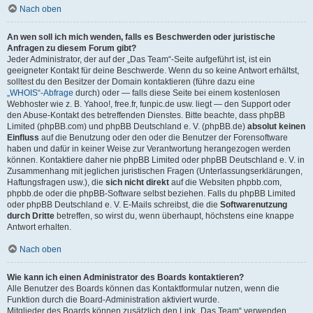
Nach oben
An wen soll ich mich wenden, falls es Beschwerden oder juristische
Anfragen zu diesem Forum gibt?
Jeder Administrator, der auf der „Das Team“-Seite aufgeführt ist, ist ein
geeigneter Kontakt für deine Beschwerde. Wenn du so keine Antwort erhältst,
solltest du den Besitzer der Domain kontaktieren (führe dazu eine
„WHOIS“-Abfrage
durch) oder — falls diese Seite bei einem kostenlosen
Webhoster wie z. B. Yahoo!, free.fr, funpic.de usw. liegt — den Support oder
den Abuse-Kontakt des betreffenden Dienstes. Bitte beachte, dass phpBB
Limited (phpBB.com) und phpBB Deutschland e. V. (phpBB.de)
absolut keinen
Einfluss
auf die Benutzung oder den oder die Benutzer der Forensoftware
haben und dafür in keiner Weise zur Verantwortung herangezogen werden
können. Kontaktiere daher nie phpBB Limited oder phpBB Deutschland e. V. in
Zusammenhang mit jeglichen juristischen Fragen (Unterlassungserklärungen,
Haftungsfragen usw.), die
sich nicht direkt
auf die Websiten phpbb.com,
phpbb.de oder die phpBB-Software selbst beziehen. Falls du phpBB Limited
oder phpBB Deutschland e. V. E-Mails schreibst, die die
Softwarenutzung
durch Dritte
betreffen, so wirst du, wenn überhaupt, höchstens eine knappe
Antwort erhalten.
Nach oben
Wie kann ich einen Administrator des Boards kontaktieren?
Alle Benutzer des Boards können das Kontaktformular nutzen, wenn die
Funktion durch die Board-Administration aktiviert wurde.
Mitglieder des Boards können zusätzlich den Link „Das Team“ verwenden.