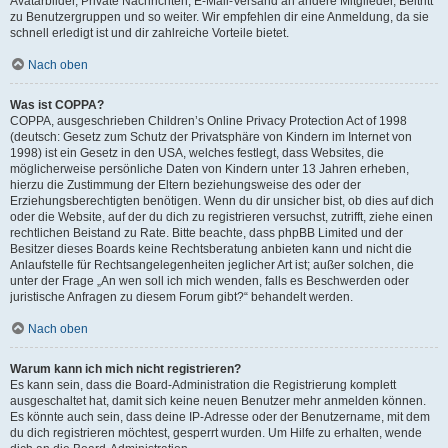
Avatarbilder, Private Nachrichten, E-Mail-Versand an andere Mitglieder, Beitritt
zu Benutzergruppen und so weiter. Wir empfehlen dir eine Anmeldung, da sie
schnell erledigt ist und dir zahlreiche Vorteile bietet.
Nach oben
Was ist COPPA?
COPPA, ausgeschrieben Children’s Online Privacy Protection Act of 1998
(deutsch: Gesetz zum Schutz der Privatsphäre von Kindern im Internet von
1998) ist ein Gesetz in den USA, welches festlegt, dass Websites, die
möglicherweise persönliche Daten von Kindern unter 13 Jahren erheben,
hierzu die Zustimmung der Eltern beziehungsweise des oder der
Erziehungsberechtigten benötigen. Wenn du dir unsicher bist, ob dies auf dich
oder die Website, auf der du dich zu registrieren versuchst, zutrifft, ziehe einen
rechtlichen Beistand zu Rate. Bitte beachte, dass phpBB Limited und der
Besitzer dieses Boards keine Rechtsberatung anbieten kann und nicht die
Anlaufstelle für Rechtsangelegenheiten jeglicher Art ist; außer solchen, die
unter der Frage „An wen soll ich mich wenden, falls es Beschwerden oder
juristische Anfragen zu diesem Forum gibt?“ behandelt werden.
Nach oben
Warum kann ich mich nicht registrieren?
Es kann sein, dass die Board-Administration die Registrierung komplett
ausgeschaltet hat, damit sich keine neuen Benutzer mehr anmelden können.
Es könnte auch sein, dass deine IP-Adresse oder der Benutzername, mit dem
du dich registrieren möchtest, gesperrt wurden. Um Hilfe zu erhalten, wende