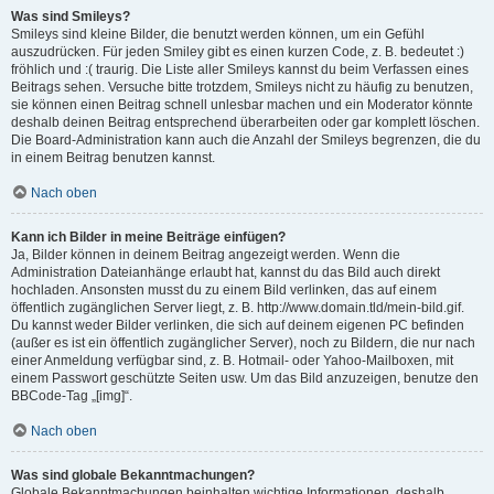
Was sind Smileys?
Smileys sind kleine Bilder, die benutzt werden können, um ein Gefühl
auszudrücken. Für jeden Smiley gibt es einen kurzen Code, z. B. bedeutet :)
fröhlich und :( traurig. Die Liste aller Smileys kannst du beim Verfassen eines
Beitrags sehen. Versuche bitte trotzdem, Smileys nicht zu häufig zu benutzen,
sie können einen Beitrag schnell unlesbar machen und ein Moderator könnte
deshalb deinen Beitrag entsprechend überarbeiten oder gar komplett löschen.
Die Board-Administration kann auch die Anzahl der Smileys begrenzen, die du
in einem Beitrag benutzen kannst.
Nach oben
Kann ich Bilder in meine Beiträge einfügen?
Ja, Bilder können in deinem Beitrag angezeigt werden. Wenn die
Administration Dateianhänge erlaubt hat, kannst du das Bild auch direkt
hochladen. Ansonsten musst du zu einem Bild verlinken, das auf einem
öffentlich zugänglichen Server liegt, z. B. http://www.domain.tld/mein-bild.gif.
Du kannst weder Bilder verlinken, die sich auf deinem eigenen PC befinden
(außer es ist ein öffentlich zugänglicher Server), noch zu Bildern, die nur nach
einer Anmeldung verfügbar sind, z. B. Hotmail- oder Yahoo-Mailboxen, mit
einem Passwort geschützte Seiten usw. Um das Bild anzuzeigen, benutze den
BBCode-Tag „[img]“.
Nach oben
Was sind globale Bekanntmachungen?
Globale Bekanntmachungen beinhalten wichtige Informationen, deshalb