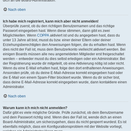
dich an die Board-Administration.
Nach oben
Ich habe mich registriert, kann mich aber nicht anmelden!
Überprüfe zuerst, ob du den richtigen Benutzernamen und das richtige
Passwort eingegeben hast. Wenn diese stimmen, dann gibt es zwei
Möglichkeiten. Wenn
COPPA
aktiviert ist und du angegeben hast, dass du
unter 13 Jahre alt bist, musst du bzw. einer deiner Eltern oder deiner
Erziehungsberechtigten den Anweisungen folgen, die du erhalten hast. Wenn
dies nicht der Fall ist, muss dein Benutzerkonto vielleicht aktiviert werden. Bei
einigen Boards müssen alle neu angemeldeten Mitglieder erst freigeschaltet
werden – entweder musst du dies selbst erledigen oder ein Administrator. Bei
der Registrierung wurde dir mitgeteilt, ob eine Aktivierung nötig ist oder nicht.
Wenn du eine E-Mail erhalten hast, folge den dort enthaltenen Anweisungen.
Ansonsten prüfe, ob du deine E-Mail-Adresse korrekt eingegeben hast oder
die E-Mail von einem Spam-Filter blockiert wurde. Wenn du dir sicher bist,
dass deine E-Mail-Adresse korrekt eingegeben wurde, dann kontaktiere einen
Administrator.
Nach oben
Warum kann ich mich nicht anmelden?
Dafür gibt es viele mögliche Gründe. Prüfe zunächst, ob dein Benutzername
und dein Passwort richtig sind. Wenn dies der Fall ist, wende dich an einen
Board-Administrator, um sicherzugehen, dass du nicht gesperrt wurdest. Es ist
ebenfalls möglich, dass ein Konfigurationsproblem mit der Website vorliegt,