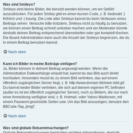
Was sind Smileys?
Smileys sind kleine Bilder, die benutzt werden können, um ein Gefühl
auszudrücken. Für jeden Smiley gibt es einen kurzen Code, z. B. bedeutet :)
fröhlich und :( traurig. Die Liste aller Smileys kannst du beim Verfassen eines
Beitrags sehen. Versuche bitte trotzdem, Smileys nicht zu häufig zu benutzen,
sie können einen Beitrag schnell unlesbar machen und ein Moderator könnte
deshalb deinen Beitrag entsprechend überarbeiten oder gar komplett löschen.
Die Board-Administration kann auch die Anzahl der Smileys begrenzen, die du
in einem Beitrag benutzen kannst.
Nach oben
Kann ich Bilder in meine Beiträge einfügen?
Ja, Bilder können in deinem Beitrag angezeigt werden. Wenn die
Administration Dateianhänge erlaubt hat, kannst du das Bild auch direkt
hochladen. Ansonsten musst du zu einem Bild verlinken, das auf einem
öffentlich zugänglichen Server liegt, z. B. http://www.domain.tld/mein-bild.gif.
Du kannst weder Bilder verlinken, die sich auf deinem eigenen PC befinden
(außer es ist ein öffentlich zugänglicher Server), noch zu Bildern, die nur nach
einer Anmeldung verfügbar sind, z. B. Hotmail- oder Yahoo-Mailboxen, mit
einem Passwort geschützte Seiten usw. Um das Bild anzuzeigen, benutze den
BBCode-Tag „[img]“.
Nach oben
Was sind globale Bekanntmachungen?
Globale Bekanntmachungen beinhalten wichtige Informationen, deshalb