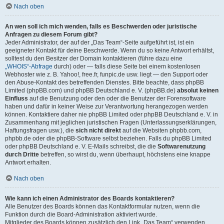
Nach oben
An wen soll ich mich wenden, falls es Beschwerden oder juristische
Anfragen zu diesem Forum gibt?
Jeder Administrator, der auf der „Das Team“-Seite aufgeführt ist, ist ein
geeigneter Kontakt für deine Beschwerde. Wenn du so keine Antwort erhältst,
solltest du den Besitzer der Domain kontaktieren (führe dazu eine
„WHOIS“-Abfrage
durch) oder — falls diese Seite bei einem kostenlosen
Webhoster wie z. B. Yahoo!, free.fr, funpic.de usw. liegt — den Support oder
den Abuse-Kontakt des betreffenden Dienstes. Bitte beachte, dass phpBB
Limited (phpBB.com) und phpBB Deutschland e. V. (phpBB.de)
absolut keinen
Einfluss
auf die Benutzung oder den oder die Benutzer der Forensoftware
haben und dafür in keiner Weise zur Verantwortung herangezogen werden
können. Kontaktiere daher nie phpBB Limited oder phpBB Deutschland e. V. in
Zusammenhang mit jeglichen juristischen Fragen (Unterlassungserklärungen,
Haftungsfragen usw.), die
sich nicht direkt
auf die Websiten phpbb.com,
phpbb.de oder die phpBB-Software selbst beziehen. Falls du phpBB Limited
oder phpBB Deutschland e. V. E-Mails schreibst, die die
Softwarenutzung
durch Dritte
betreffen, so wirst du, wenn überhaupt, höchstens eine knappe
Antwort erhalten.
Nach oben
Wie kann ich einen Administrator des Boards kontaktieren?
Alle Benutzer des Boards können das Kontaktformular nutzen, wenn die
Funktion durch die Board-Administration aktiviert wurde.
Mitglieder des Boards können zusätzlich den Link „Das Team“ verwenden.