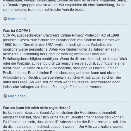
Avatarbilder, Private Nachrichten, E-Mail-Versand an andere Mitglieder, Beitritt
zu Benutzergruppen und so weiter. Wir empfehlen dir eine Anmeldung, da sie
schnell erledigt ist und dir zahlreiche Vorteile bietet.
Nach oben
Was ist COPPA?
COPPA, ausgeschrieben Children’s Online Privacy Protection Act of 1998
(deutsch: Gesetz zum Schutz der Privatsphäre von Kindern im Internet von
1998) ist ein Gesetz in den USA, welches festlegt, dass Websites, die
möglicherweise persönliche Daten von Kindern unter 13 Jahren erheben,
hierzu die Zustimmung der Eltern beziehungsweise des oder der
Erziehungsberechtigten benötigen. Wenn du dir unsicher bist, ob dies auf dich
oder die Website, auf der du dich zu registrieren versuchst, zutrifft, ziehe einen
rechtlichen Beistand zu Rate. Bitte beachte, dass phpBB Limited und der
Besitzer dieses Boards keine Rechtsberatung anbieten kann und nicht die
Anlaufstelle für Rechtsangelegenheiten jeglicher Art ist; außer solchen, die
unter der Frage „An wen soll ich mich wenden, falls es Beschwerden oder
juristische Anfragen zu diesem Forum gibt?“ behandelt werden.
Nach oben
Warum kann ich mich nicht registrieren?
Es kann sein, dass die Board-Administration die Registrierung komplett
ausgeschaltet hat, damit sich keine neuen Benutzer mehr anmelden können.
Es könnte auch sein, dass deine IP-Adresse oder der Benutzername, mit dem
du dich registrieren möchtest, gesperrt wurden. Um Hilfe zu erhalten, wende