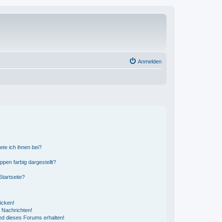
Anmelden
ete ich ihnen bei?
en farbig dargestellt?
tartseite?
icken!
 Nachrichten!
ed dieses Forums erhalten!