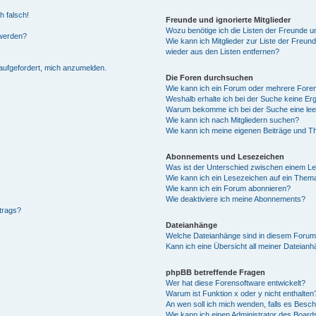
h falsch!
Freunde und ignorierte Mitglieder
Wozu benötige ich die Listen der Freunde un
 werden?
Wie kann ich Mitglieder zur Liste der Freund
wieder aus den Listen entfernen?
 aufgefordert, mich anzumelden.
Die Foren durchsuchen
Wie kann ich ein Forum oder mehrere For
Weshalb erhalte ich bei der Suche keine Er
Warum bekomme ich bei der Suche eine lee
Wie kann ich nach Mitgliedern suchen?
Wie kann ich meine eigenen Beiträge und T
Abonnements und Lesezeichen
Was ist der Unterschied zwischen einem L
Wie kann ich ein Lesezeichen auf ein Them
Wie kann ich ein Forum abonnieren?
Wie deaktiviere ich meine Abonnements?
trags?
Dateianhänge
Welche Dateianhänge sind in diesem Forum
Kann ich eine Übersicht all meiner Dateianh
phpBB betreffende Fragen
Wer hat diese Forensoftware entwickelt?
Warum ist Funktion x oder y nicht enthalten
An wen soll ich mich wenden, falls es Besc
Wie kann ich einen Administrator des Board