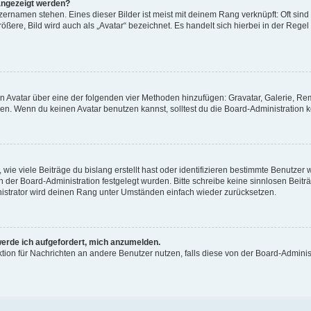
angezeigt werden?
ernamen stehen. Eines dieser Bilder ist meist mit deinem Rang verknüpft: Oft sind
ßere, Bild wird auch als „Avatar“ bezeichnet. Es handelt sich hierbei in der Regel
nen Avatar über eine der folgenden vier Methoden hinzufügen: Gravatar, Galerie, 
. Wenn du keinen Avatar benutzen kannst, solltest du die Board-Administration k
ie viele Beiträge du bislang erstellt hast oder identifizieren bestimmte Benutze
on der Board-Administration festgelegt wurden. Bitte schreibe keine sinnlosen Be
nistrator wird deinen Rang unter Umständen einfach wieder zurücksetzen.
werde ich aufgefordert, mich anzumelden.
nktion für Nachrichten an andere Benutzer nutzen, falls diese von der Board-Admin