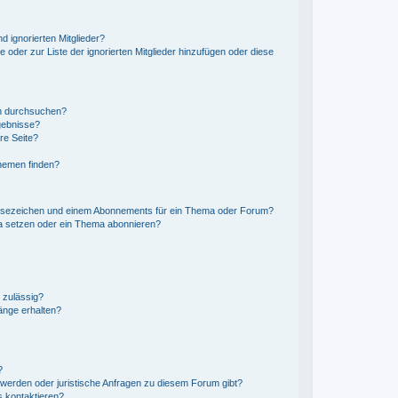
d ignorierten Mitglieder?
e oder zur Liste der ignorierten Mitglieder hinzufügen oder diese
en durchsuchen?
gebnisse?
re Seite?
hemen finden?
esezeichen und einem Abonnements für ein Thema oder Forum?
a setzen oder ein Thema abonnieren?
 zulässig?
änge erhalten?
?
hwerden oder juristische Anfragen zu diesem Forum gibt?
s kontaktieren?