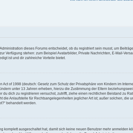
dministration dieses Forums entscheidet, ob du registriert sein musst, um Beiträge z
t zur Verfügung stehen: zum Beispiel Avatarbilder, Private Nachrichten, E-Mail-Vers
igt ist und dir zahlreiche Vorteile bietet.
 Act of 1998 (deutsch: Gesetz zum Schutz der Privatsphäre von Kindern im Internet
Kindern unter 13 Jahren erheben, hierzu die Zustimmung der Eltern beziehungswe
der du dich zu registrieren versuchst, zutrifft, ziehe einen rechtlichen Beistand zu 
die Anlaufstelle für Rechtsangelegenheiten jeglicher Art ist; außer solchen, die un
bt?“ behandelt werden.
ung komplett ausgeschaltet hat, damit sich keine neuen Benutzer mehr anmelden k