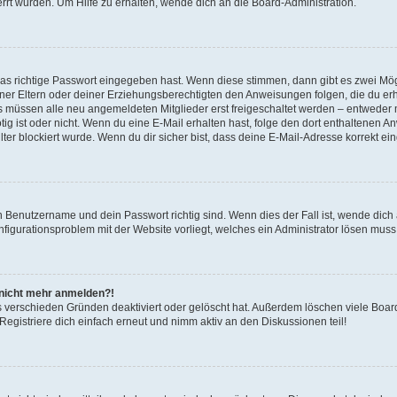
rrt wurden. Um Hilfe zu erhalten, wende dich an die Board-Administration.
!
das richtige Passwort eingegeben hast. Wenn diese stimmen, dann gibt es zwei Mö
einer Eltern oder deiner Erziehungsberechtigten den Anweisungen folgen, die du erha
ds müssen alle neu angemeldeten Mitglieder erst freigeschaltet werden – entweder m
nötig ist oder nicht. Wenn du eine E-Mail erhalten hast, folge den dort enthaltene
er blockiert wurde. Wenn du dir sicher bist, dass deine E-Mail-Adresse korrekt ei
in Benutzername und dein Passwort richtig sind. Wenn dies der Fall ist, wende dic
onfigurationsproblem mit der Website vorliegt, welches ein Administrator lösen muss
r nicht mehr anmelden?!
s verschieden Gründen deaktiviert oder gelöscht hat. Außerdem löschen viele Board
gistriere dich einfach erneut und nimm aktiv an den Diskussionen teil!