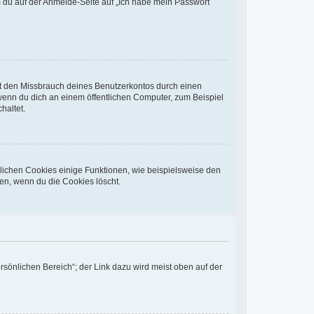
em du auf der Anmelde-Seite auf „Ich habe mein Passwort
rt den Missbrauch deines Benutzerkontos durch einen
wenn du dich an einem öffentlichen Computer, zum Beispiel
haltet.
glichen Cookies einige Funktionen, wie beispielsweise den
en, wenn du die Cookies löscht.
rsönlichen Bereich“; der Link dazu wird meist oben auf der