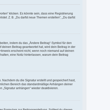
ten“ klicken. Es könnte sein, dass eine Registrierung
stet. Z. B. „Du darfst neue Themen erstellen“, „Du darfst
rbeiten, indem du das „Ändere Beitrag“-Symbol für den
 deinen Beitrag geantwortet hat, wird dein Beitrag in der
 Hinweis erscheint nicht, wenn noch niemand auf deinen
 halten, eine Notiz hinterlassen, warum dein Beitrag
 Nachdem du die Signatur erstellt und gespeichert hast,
sönlichen Bereich das standardmäßige Anhängen deiner
en „Signatur anhängen“ wieder deaktivieren.
s Formulars zur Beitragserstellung. Solltest du diesen