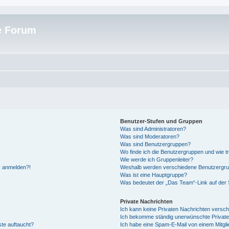
e Forum
Benutzer-Stufen und Gruppen
Was sind Administratoren?
Was sind Moderatoren?
Was sind Benutzergruppen?
Wo finde ich die Benutzergruppen und wie tr
Wie werde ich Gruppenleiter?
hr anmelden?!
Weshalb werden verschiedene Benutzergrupp
Was ist eine Hauptgruppe?
Was bedeutet der „Das Team“-Link auf der S
Private Nachrichten
Ich kann keine Privaten Nachrichten versch
Ich bekomme ständig unerwünschte Private
ste auftaucht?
Ich habe eine Spam-E-Mail von einem Mitgli