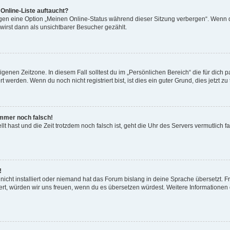
Online-Liste auftaucht?
ngen eine Option „Meinen Online-Status während dieser Sitzung verbergen“. Wenn d
irst dann als unsichtbarer Besucher gezählt.
genen Zeitzone. In diesem Fall solltest du im „Persönlichen Bereich“ die für dich pa
werden. Wenn du noch nicht registriert bist, ist dies ein guter Grund, dies jetzt zu 
 immer noch falsch!
ellt hast und die Zeit trotzdem noch falsch ist, geht die Uhr des Servers vermutlich 
!
icht installiert oder niemand hat das Forum bislang in deine Sprache übersetzt. F
istiert, würden wir uns freuen, wenn du es übersetzen würdest. Weitere Information