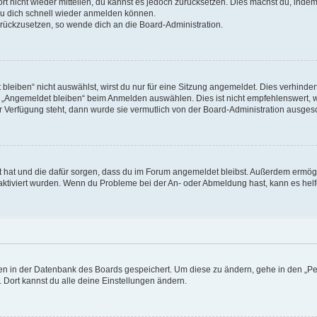
ort nicht wieder mitteilen, du kannst es jedoch zurücksetzen. Dies machst du, ind
 du dich schnell wieder anmelden können.
zurückzusetzen, so wende dich an die Board-Administration.
eiben“ nicht auswählst, wirst du nur für eine Sitzung angemeldet. Dies verhinde
 „Angemeldet bleiben“ beim Anmelden auswählen. Dies ist nicht empfehlenswert, 
ur Verfügung steht, dann wurde sie vermutlich von der Board-Administration ausgesc
llt hat und die dafür sorgen, dass du im Forum angemeldet bleibst. Außerdem ermö
 aktiviert wurden. Wenn du Probleme bei der An- oder Abmeldung hast, kann es helf
ngen in der Datenbank des Boards gespeichert. Um diese zu ändern, gehe in den „Pe
 Dort kannst du alle deine Einstellungen ändern.