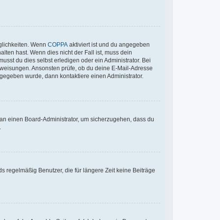
glichkeiten. Wenn
COPPA
aktiviert ist und du angegeben
lten hast. Wenn dies nicht der Fall ist, muss dein
usst du dies selbst erledigen oder ein Administrator. Bei
n Anweisungen. Ansonsten prüfe, ob du deine E-Mail-Adresse
ngegeben wurde, dann kontaktiere einen Administrator.
h an einen Board-Administrator, um sicherzugehen, dass du
.
s regelmäßig Benutzer, die für längere Zeit keine Beiträge