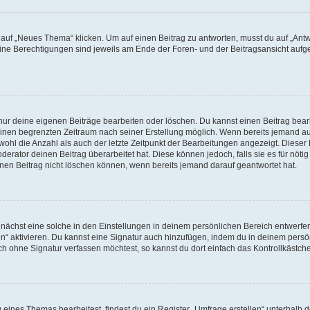
f „Neues Thema“ klicken. Um auf einen Beitrag zu antworten, musst du auf „Antwor
eine Berechtigungen sind jeweils am Ende der Foren- und der Beitragsansicht aufgeli
 nur deine eigenen Beiträge bearbeiten oder löschen. Du kannst einen Beitrag bea
 einen begrenzten Zeitraum nach seiner Erstellung möglich. Wenn bereits jemand auf
ohl die Anzahl als auch der letzte Zeitpunkt der Bearbeitungen angezeigt. Dieser
erator deinen Beitrag überarbeitet hat. Diese können jedoch, falls sie es für nötig
inen Beitrag nicht löschen können, wenn bereits jemand darauf geantwortet hat.
ächst eine solche in den Einstellungen in deinem persönlichen Bereich entwerfen.
en“ aktivieren. Du kannst eine Signatur auch hinzufügen, indem du in deinem per
ch ohne Signatur verfassen möchtest, so kannst du dort einfach das Kontrollkästch
ines Themas bearbeitest, findest du ein Register „Umfrage erstellen“ unterhalb de