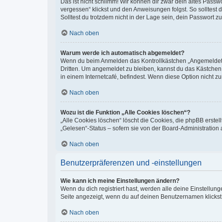
Das ist nicht schlimm! Wir können dir zwar dein altes Passw
vergessen“ klickst und den Anweisungen folgst. So solltest
Solltest du trotzdem nicht in der Lage sein, dein Passwort 
Nach oben
Warum werde ich automatisch abgemeldet?
Wenn du beim Anmelden das Kontrollkästchen „Angemeldet bl
Dritten. Um angemeldet zu bleiben, kannst du das Kästchen
in einem Internetcafé, befindest. Wenn diese Option nicht z
Nach oben
Wozu ist die Funktion „Alle Cookies löschen“?
„Alle Cookies löschen“ löscht die Cookies, die phpBB erste
„Gelesen“-Status – sofern sie von der Board-Administration
Nach oben
Benutzerpräferenzen und -einstellungen
Wie kann ich meine Einstellungen ändern?
Wenn du dich registriert hast, werden alle deine Einstellu
Seite angezeigt, wenn du auf deinen Benutzernamen klickst.
Nach oben