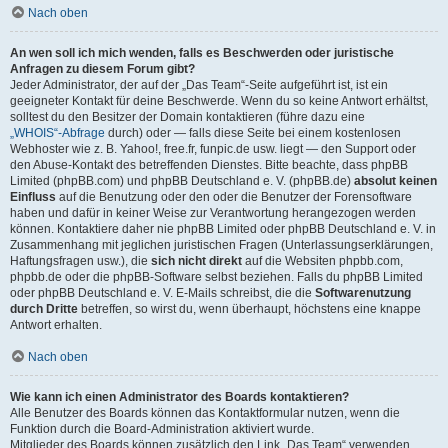
Nach oben
An wen soll ich mich wenden, falls es Beschwerden oder juristische
Anfragen zu diesem Forum gibt?
Jeder Administrator, der auf der „Das Team“-Seite aufgeführt ist, ist ein
geeigneter Kontakt für deine Beschwerde. Wenn du so keine Antwort erhältst,
solltest du den Besitzer der Domain kontaktieren (führe dazu eine
„WHOIS“-Abfrage
durch) oder — falls diese Seite bei einem kostenlosen
Webhoster wie z. B. Yahoo!, free.fr, funpic.de usw. liegt — den Support oder
den Abuse-Kontakt des betreffenden Dienstes. Bitte beachte, dass phpBB
Limited (phpBB.com) und phpBB Deutschland e. V. (phpBB.de)
absolut keinen
Einfluss
auf die Benutzung oder den oder die Benutzer der Forensoftware
haben und dafür in keiner Weise zur Verantwortung herangezogen werden
können. Kontaktiere daher nie phpBB Limited oder phpBB Deutschland e. V. in
Zusammenhang mit jeglichen juristischen Fragen (Unterlassungserklärungen,
Haftungsfragen usw.), die
sich nicht direkt
auf die Websiten phpbb.com,
phpbb.de oder die phpBB-Software selbst beziehen. Falls du phpBB Limited
oder phpBB Deutschland e. V. E-Mails schreibst, die die
Softwarenutzung
durch Dritte
betreffen, so wirst du, wenn überhaupt, höchstens eine knappe
Antwort erhalten.
Nach oben
Wie kann ich einen Administrator des Boards kontaktieren?
Alle Benutzer des Boards können das Kontaktformular nutzen, wenn die
Funktion durch die Board-Administration aktiviert wurde.
Mitglieder des Boards können zusätzlich den Link „Das Team“ verwenden.