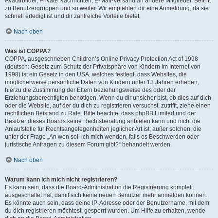
Avatarbilder, Private Nachrichten, E-Mail-Versand an andere Mitglieder, Beitritt
zu Benutzergruppen und so weiter. Wir empfehlen dir eine Anmeldung, da sie
schnell erledigt ist und dir zahlreiche Vorteile bietet.
Nach oben
Was ist COPPA?
COPPA, ausgeschrieben Children’s Online Privacy Protection Act of 1998
(deutsch: Gesetz zum Schutz der Privatsphäre von Kindern im Internet von
1998) ist ein Gesetz in den USA, welches festlegt, dass Websites, die
möglicherweise persönliche Daten von Kindern unter 13 Jahren erheben,
hierzu die Zustimmung der Eltern beziehungsweise des oder der
Erziehungsberechtigten benötigen. Wenn du dir unsicher bist, ob dies auf dich
oder die Website, auf der du dich zu registrieren versuchst, zutrifft, ziehe einen
rechtlichen Beistand zu Rate. Bitte beachte, dass phpBB Limited und der
Besitzer dieses Boards keine Rechtsberatung anbieten kann und nicht die
Anlaufstelle für Rechtsangelegenheiten jeglicher Art ist; außer solchen, die
unter der Frage „An wen soll ich mich wenden, falls es Beschwerden oder
juristische Anfragen zu diesem Forum gibt?“ behandelt werden.
Nach oben
Warum kann ich mich nicht registrieren?
Es kann sein, dass die Board-Administration die Registrierung komplett
ausgeschaltet hat, damit sich keine neuen Benutzer mehr anmelden können.
Es könnte auch sein, dass deine IP-Adresse oder der Benutzername, mit dem
du dich registrieren möchtest, gesperrt wurden. Um Hilfe zu erhalten, wende