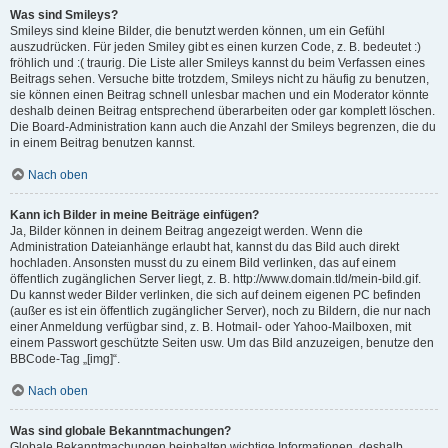
Was sind Smileys?
Smileys sind kleine Bilder, die benutzt werden können, um ein Gefühl
auszudrücken. Für jeden Smiley gibt es einen kurzen Code, z. B. bedeutet :)
fröhlich und :( traurig. Die Liste aller Smileys kannst du beim Verfassen eines
Beitrags sehen. Versuche bitte trotzdem, Smileys nicht zu häufig zu benutzen,
sie können einen Beitrag schnell unlesbar machen und ein Moderator könnte
deshalb deinen Beitrag entsprechend überarbeiten oder gar komplett löschen.
Die Board-Administration kann auch die Anzahl der Smileys begrenzen, die du
in einem Beitrag benutzen kannst.
Nach oben
Kann ich Bilder in meine Beiträge einfügen?
Ja, Bilder können in deinem Beitrag angezeigt werden. Wenn die
Administration Dateianhänge erlaubt hat, kannst du das Bild auch direkt
hochladen. Ansonsten musst du zu einem Bild verlinken, das auf einem
öffentlich zugänglichen Server liegt, z. B. http://www.domain.tld/mein-bild.gif.
Du kannst weder Bilder verlinken, die sich auf deinem eigenen PC befinden
(außer es ist ein öffentlich zugänglicher Server), noch zu Bildern, die nur nach
einer Anmeldung verfügbar sind, z. B. Hotmail- oder Yahoo-Mailboxen, mit
einem Passwort geschützte Seiten usw. Um das Bild anzuzeigen, benutze den
BBCode-Tag „[img]“.
Nach oben
Was sind globale Bekanntmachungen?
Globale Bekanntmachungen beinhalten wichtige Informationen, deshalb