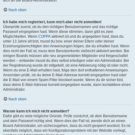
dich an die Board-Administration.
Nach oben
Ich habe mich registriert, kann mich aber nicht anmelden!
Überprüfe zuerst, ob du den richtigen Benutzernamen und das richtige
Passwort eingegeben hast. Wenn diese stimmen, dann gibt es zwei
Möglichkeiten. Wenn
COPPA
aktiviert ist und du angegeben hast, dass du
unter 13 Jahre alt bist, musst du bzw. einer deiner Eltern oder deiner
Erziehungsberechtigten den Anweisungen folgen, die du erhalten hast. Wenn
dies nicht der Fall ist, muss dein Benutzerkonto vielleicht aktiviert werden. Bei
einigen Boards müssen alle neu angemeldeten Mitglieder erst freigeschaltet
werden – entweder musst du dies selbst erledigen oder ein Administrator. Bei
der Registrierung wurde dir mitgeteilt, ob eine Aktivierung nötig ist oder nicht.
Wenn du eine E-Mail erhalten hast, folge den dort enthaltenen Anweisungen.
Ansonsten prüfe, ob du deine E-Mail-Adresse korrekt eingegeben hast oder
die E-Mail von einem Spam-Filter blockiert wurde. Wenn du dir sicher bist,
dass deine E-Mail-Adresse korrekt eingegeben wurde, dann kontaktiere einen
Administrator.
Nach oben
Warum kann ich mich nicht anmelden?
Dafür gibt es viele mögliche Gründe. Prüfe zunächst, ob dein Benutzername
und dein Passwort richtig sind. Wenn dies der Fall ist, wende dich an einen
Board-Administrator, um sicherzugehen, dass du nicht gesperrt wurdest. Es ist
ebenfalls möglich, dass ein Konfigurationsproblem mit der Website vorliegt,