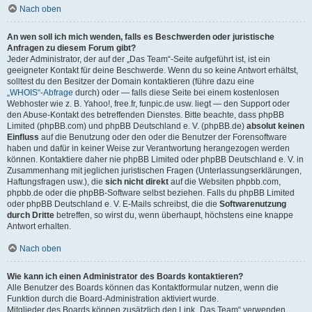
Nach oben
An wen soll ich mich wenden, falls es Beschwerden oder juristische
Anfragen zu diesem Forum gibt?
Jeder Administrator, der auf der „Das Team“-Seite aufgeführt ist, ist ein
geeigneter Kontakt für deine Beschwerde. Wenn du so keine Antwort erhältst,
solltest du den Besitzer der Domain kontaktieren (führe dazu eine
„WHOIS“-Abfrage
durch) oder — falls diese Seite bei einem kostenlosen
Webhoster wie z. B. Yahoo!, free.fr, funpic.de usw. liegt — den Support oder
den Abuse-Kontakt des betreffenden Dienstes. Bitte beachte, dass phpBB
Limited (phpBB.com) und phpBB Deutschland e. V. (phpBB.de)
absolut keinen
Einfluss
auf die Benutzung oder den oder die Benutzer der Forensoftware
haben und dafür in keiner Weise zur Verantwortung herangezogen werden
können. Kontaktiere daher nie phpBB Limited oder phpBB Deutschland e. V. in
Zusammenhang mit jeglichen juristischen Fragen (Unterlassungserklärungen,
Haftungsfragen usw.), die
sich nicht direkt
auf die Websiten phpbb.com,
phpbb.de oder die phpBB-Software selbst beziehen. Falls du phpBB Limited
oder phpBB Deutschland e. V. E-Mails schreibst, die die
Softwarenutzung
durch Dritte
betreffen, so wirst du, wenn überhaupt, höchstens eine knappe
Antwort erhalten.
Nach oben
Wie kann ich einen Administrator des Boards kontaktieren?
Alle Benutzer des Boards können das Kontaktformular nutzen, wenn die
Funktion durch die Board-Administration aktiviert wurde.
Mitglieder des Boards können zusätzlich den Link „Das Team“ verwenden.