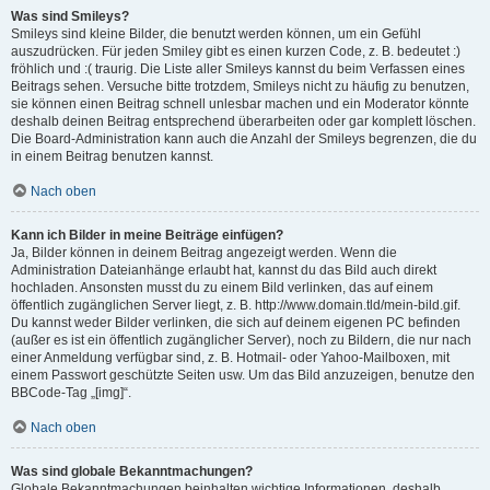
Was sind Smileys?
Smileys sind kleine Bilder, die benutzt werden können, um ein Gefühl
auszudrücken. Für jeden Smiley gibt es einen kurzen Code, z. B. bedeutet :)
fröhlich und :( traurig. Die Liste aller Smileys kannst du beim Verfassen eines
Beitrags sehen. Versuche bitte trotzdem, Smileys nicht zu häufig zu benutzen,
sie können einen Beitrag schnell unlesbar machen und ein Moderator könnte
deshalb deinen Beitrag entsprechend überarbeiten oder gar komplett löschen.
Die Board-Administration kann auch die Anzahl der Smileys begrenzen, die du
in einem Beitrag benutzen kannst.
Nach oben
Kann ich Bilder in meine Beiträge einfügen?
Ja, Bilder können in deinem Beitrag angezeigt werden. Wenn die
Administration Dateianhänge erlaubt hat, kannst du das Bild auch direkt
hochladen. Ansonsten musst du zu einem Bild verlinken, das auf einem
öffentlich zugänglichen Server liegt, z. B. http://www.domain.tld/mein-bild.gif.
Du kannst weder Bilder verlinken, die sich auf deinem eigenen PC befinden
(außer es ist ein öffentlich zugänglicher Server), noch zu Bildern, die nur nach
einer Anmeldung verfügbar sind, z. B. Hotmail- oder Yahoo-Mailboxen, mit
einem Passwort geschützte Seiten usw. Um das Bild anzuzeigen, benutze den
BBCode-Tag „[img]“.
Nach oben
Was sind globale Bekanntmachungen?
Globale Bekanntmachungen beinhalten wichtige Informationen, deshalb