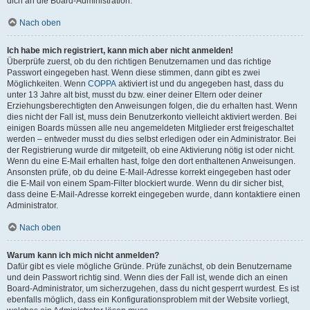
dich an die Board-Administration.
Nach oben
Ich habe mich registriert, kann mich aber nicht anmelden!
Überprüfe zuerst, ob du den richtigen Benutzernamen und das richtige
Passwort eingegeben hast. Wenn diese stimmen, dann gibt es zwei
Möglichkeiten. Wenn
COPPA
aktiviert ist und du angegeben hast, dass du
unter 13 Jahre alt bist, musst du bzw. einer deiner Eltern oder deiner
Erziehungsberechtigten den Anweisungen folgen, die du erhalten hast. Wenn
dies nicht der Fall ist, muss dein Benutzerkonto vielleicht aktiviert werden. Bei
einigen Boards müssen alle neu angemeldeten Mitglieder erst freigeschaltet
werden – entweder musst du dies selbst erledigen oder ein Administrator. Bei
der Registrierung wurde dir mitgeteilt, ob eine Aktivierung nötig ist oder nicht.
Wenn du eine E-Mail erhalten hast, folge den dort enthaltenen Anweisungen.
Ansonsten prüfe, ob du deine E-Mail-Adresse korrekt eingegeben hast oder
die E-Mail von einem Spam-Filter blockiert wurde. Wenn du dir sicher bist,
dass deine E-Mail-Adresse korrekt eingegeben wurde, dann kontaktiere einen
Administrator.
Nach oben
Warum kann ich mich nicht anmelden?
Dafür gibt es viele mögliche Gründe. Prüfe zunächst, ob dein Benutzername
und dein Passwort richtig sind. Wenn dies der Fall ist, wende dich an einen
Board-Administrator, um sicherzugehen, dass du nicht gesperrt wurdest. Es ist
ebenfalls möglich, dass ein Konfigurationsproblem mit der Website vorliegt,