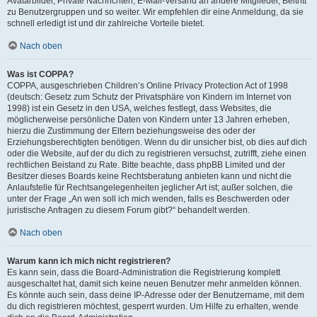
Avatarbilder, Private Nachrichten, E-Mail-Versand an andere Mitglieder, Beitritt
zu Benutzergruppen und so weiter. Wir empfehlen dir eine Anmeldung, da sie
schnell erledigt ist und dir zahlreiche Vorteile bietet.
Nach oben
Was ist COPPA?
COPPA, ausgeschrieben Children’s Online Privacy Protection Act of 1998
(deutsch: Gesetz zum Schutz der Privatsphäre von Kindern im Internet von
1998) ist ein Gesetz in den USA, welches festlegt, dass Websites, die
möglicherweise persönliche Daten von Kindern unter 13 Jahren erheben,
hierzu die Zustimmung der Eltern beziehungsweise des oder der
Erziehungsberechtigten benötigen. Wenn du dir unsicher bist, ob dies auf dich
oder die Website, auf der du dich zu registrieren versuchst, zutrifft, ziehe einen
rechtlichen Beistand zu Rate. Bitte beachte, dass phpBB Limited und der
Besitzer dieses Boards keine Rechtsberatung anbieten kann und nicht die
Anlaufstelle für Rechtsangelegenheiten jeglicher Art ist; außer solchen, die
unter der Frage „An wen soll ich mich wenden, falls es Beschwerden oder
juristische Anfragen zu diesem Forum gibt?“ behandelt werden.
Nach oben
Warum kann ich mich nicht registrieren?
Es kann sein, dass die Board-Administration die Registrierung komplett
ausgeschaltet hat, damit sich keine neuen Benutzer mehr anmelden können.
Es könnte auch sein, dass deine IP-Adresse oder der Benutzername, mit dem
du dich registrieren möchtest, gesperrt wurden. Um Hilfe zu erhalten, wende