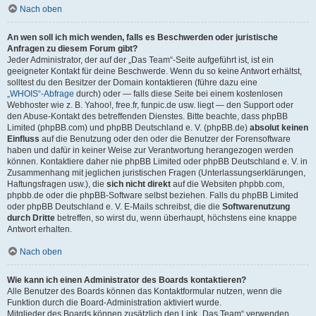
Nach oben
An wen soll ich mich wenden, falls es Beschwerden oder juristische
Anfragen zu diesem Forum gibt?
Jeder Administrator, der auf der „Das Team“-Seite aufgeführt ist, ist ein
geeigneter Kontakt für deine Beschwerde. Wenn du so keine Antwort erhältst,
solltest du den Besitzer der Domain kontaktieren (führe dazu eine
„WHOIS“-Abfrage
durch) oder — falls diese Seite bei einem kostenlosen
Webhoster wie z. B. Yahoo!, free.fr, funpic.de usw. liegt — den Support oder
den Abuse-Kontakt des betreffenden Dienstes. Bitte beachte, dass phpBB
Limited (phpBB.com) und phpBB Deutschland e. V. (phpBB.de)
absolut keinen
Einfluss
auf die Benutzung oder den oder die Benutzer der Forensoftware
haben und dafür in keiner Weise zur Verantwortung herangezogen werden
können. Kontaktiere daher nie phpBB Limited oder phpBB Deutschland e. V. in
Zusammenhang mit jeglichen juristischen Fragen (Unterlassungserklärungen,
Haftungsfragen usw.), die
sich nicht direkt
auf die Websiten phpbb.com,
phpbb.de oder die phpBB-Software selbst beziehen. Falls du phpBB Limited
oder phpBB Deutschland e. V. E-Mails schreibst, die die
Softwarenutzung
durch Dritte
betreffen, so wirst du, wenn überhaupt, höchstens eine knappe
Antwort erhalten.
Nach oben
Wie kann ich einen Administrator des Boards kontaktieren?
Alle Benutzer des Boards können das Kontaktformular nutzen, wenn die
Funktion durch die Board-Administration aktiviert wurde.
Mitglieder des Boards können zusätzlich den Link „Das Team“ verwenden.