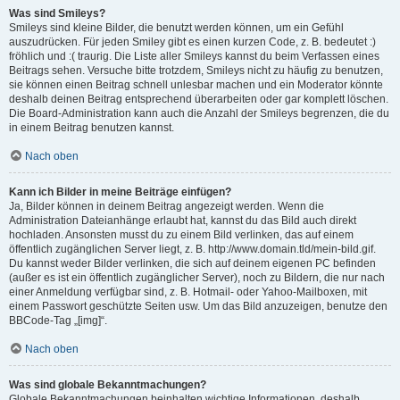
Was sind Smileys?
Smileys sind kleine Bilder, die benutzt werden können, um ein Gefühl
auszudrücken. Für jeden Smiley gibt es einen kurzen Code, z. B. bedeutet :)
fröhlich und :( traurig. Die Liste aller Smileys kannst du beim Verfassen eines
Beitrags sehen. Versuche bitte trotzdem, Smileys nicht zu häufig zu benutzen,
sie können einen Beitrag schnell unlesbar machen und ein Moderator könnte
deshalb deinen Beitrag entsprechend überarbeiten oder gar komplett löschen.
Die Board-Administration kann auch die Anzahl der Smileys begrenzen, die du
in einem Beitrag benutzen kannst.
Nach oben
Kann ich Bilder in meine Beiträge einfügen?
Ja, Bilder können in deinem Beitrag angezeigt werden. Wenn die
Administration Dateianhänge erlaubt hat, kannst du das Bild auch direkt
hochladen. Ansonsten musst du zu einem Bild verlinken, das auf einem
öffentlich zugänglichen Server liegt, z. B. http://www.domain.tld/mein-bild.gif.
Du kannst weder Bilder verlinken, die sich auf deinem eigenen PC befinden
(außer es ist ein öffentlich zugänglicher Server), noch zu Bildern, die nur nach
einer Anmeldung verfügbar sind, z. B. Hotmail- oder Yahoo-Mailboxen, mit
einem Passwort geschützte Seiten usw. Um das Bild anzuzeigen, benutze den
BBCode-Tag „[img]“.
Nach oben
Was sind globale Bekanntmachungen?
Globale Bekanntmachungen beinhalten wichtige Informationen, deshalb