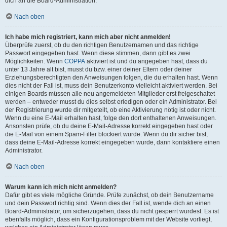
dich an die Board-Administration.
Nach oben
Ich habe mich registriert, kann mich aber nicht anmelden!
Überprüfe zuerst, ob du den richtigen Benutzernamen und das richtige
Passwort eingegeben hast. Wenn diese stimmen, dann gibt es zwei
Möglichkeiten. Wenn
COPPA
aktiviert ist und du angegeben hast, dass du
unter 13 Jahre alt bist, musst du bzw. einer deiner Eltern oder deiner
Erziehungsberechtigten den Anweisungen folgen, die du erhalten hast. Wenn
dies nicht der Fall ist, muss dein Benutzerkonto vielleicht aktiviert werden. Bei
einigen Boards müssen alle neu angemeldeten Mitglieder erst freigeschaltet
werden – entweder musst du dies selbst erledigen oder ein Administrator. Bei
der Registrierung wurde dir mitgeteilt, ob eine Aktivierung nötig ist oder nicht.
Wenn du eine E-Mail erhalten hast, folge den dort enthaltenen Anweisungen.
Ansonsten prüfe, ob du deine E-Mail-Adresse korrekt eingegeben hast oder
die E-Mail von einem Spam-Filter blockiert wurde. Wenn du dir sicher bist,
dass deine E-Mail-Adresse korrekt eingegeben wurde, dann kontaktiere einen
Administrator.
Nach oben
Warum kann ich mich nicht anmelden?
Dafür gibt es viele mögliche Gründe. Prüfe zunächst, ob dein Benutzername
und dein Passwort richtig sind. Wenn dies der Fall ist, wende dich an einen
Board-Administrator, um sicherzugehen, dass du nicht gesperrt wurdest. Es ist
ebenfalls möglich, dass ein Konfigurationsproblem mit der Website vorliegt,