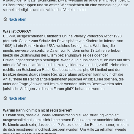
Avatarbilder, Private Nachrichten, E-Mail-Versand an andere Mitglieder, Beitritt
zu Benutzergruppen und so weiter. Wir empfehlen dir eine Anmeldung, da sie
schnell erledigt ist und dir zahlreiche Vorteile bietet.
Nach oben
Was ist COPPA?
COPPA, ausgeschrieben Children’s Online Privacy Protection Act of 1998
(deutsch: Gesetz zum Schutz der Privatsphäre von Kindern im Internet von
1998) ist ein Gesetz in den USA, welches festlegt, dass Websites, die
möglicherweise persönliche Daten von Kindern unter 13 Jahren erheben,
hierzu die Zustimmung der Eltern beziehungsweise des oder der
Erziehungsberechtigten benötigen. Wenn du dir unsicher bist, ob dies auf dich
oder die Website, auf der du dich zu registrieren versuchst, zutrifft, ziehe einen
rechtlichen Beistand zu Rate. Bitte beachte, dass phpBB Limited und der
Besitzer dieses Boards keine Rechtsberatung anbieten kann und nicht die
Anlaufstelle für Rechtsangelegenheiten jeglicher Art ist; außer solchen, die
unter der Frage „An wen soll ich mich wenden, falls es Beschwerden oder
juristische Anfragen zu diesem Forum gibt?“ behandelt werden.
Nach oben
Warum kann ich mich nicht registrieren?
Es kann sein, dass die Board-Administration die Registrierung komplett
ausgeschaltet hat, damit sich keine neuen Benutzer mehr anmelden können.
Es könnte auch sein, dass deine IP-Adresse oder der Benutzername, mit dem
du dich registrieren möchtest, gesperrt wurden. Um Hilfe zu erhalten, wende