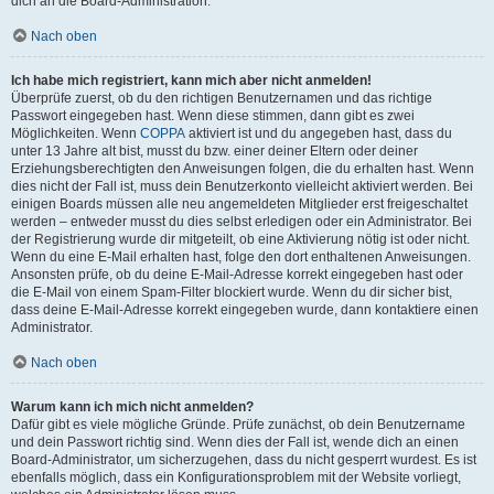
dich an die Board-Administration.
Nach oben
Ich habe mich registriert, kann mich aber nicht anmelden!
Überprüfe zuerst, ob du den richtigen Benutzernamen und das richtige
Passwort eingegeben hast. Wenn diese stimmen, dann gibt es zwei
Möglichkeiten. Wenn
COPPA
aktiviert ist und du angegeben hast, dass du
unter 13 Jahre alt bist, musst du bzw. einer deiner Eltern oder deiner
Erziehungsberechtigten den Anweisungen folgen, die du erhalten hast. Wenn
dies nicht der Fall ist, muss dein Benutzerkonto vielleicht aktiviert werden. Bei
einigen Boards müssen alle neu angemeldeten Mitglieder erst freigeschaltet
werden – entweder musst du dies selbst erledigen oder ein Administrator. Bei
der Registrierung wurde dir mitgeteilt, ob eine Aktivierung nötig ist oder nicht.
Wenn du eine E-Mail erhalten hast, folge den dort enthaltenen Anweisungen.
Ansonsten prüfe, ob du deine E-Mail-Adresse korrekt eingegeben hast oder
die E-Mail von einem Spam-Filter blockiert wurde. Wenn du dir sicher bist,
dass deine E-Mail-Adresse korrekt eingegeben wurde, dann kontaktiere einen
Administrator.
Nach oben
Warum kann ich mich nicht anmelden?
Dafür gibt es viele mögliche Gründe. Prüfe zunächst, ob dein Benutzername
und dein Passwort richtig sind. Wenn dies der Fall ist, wende dich an einen
Board-Administrator, um sicherzugehen, dass du nicht gesperrt wurdest. Es ist
ebenfalls möglich, dass ein Konfigurationsproblem mit der Website vorliegt,