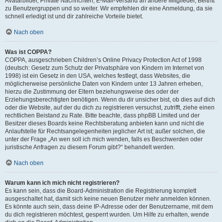
Avatarbilder, Private Nachrichten, E-Mail-Versand an andere Mitglieder, Beitritt
zu Benutzergruppen und so weiter. Wir empfehlen dir eine Anmeldung, da sie
schnell erledigt ist und dir zahlreiche Vorteile bietet.
Nach oben
Was ist COPPA?
COPPA, ausgeschrieben Children’s Online Privacy Protection Act of 1998
(deutsch: Gesetz zum Schutz der Privatsphäre von Kindern im Internet von
1998) ist ein Gesetz in den USA, welches festlegt, dass Websites, die
möglicherweise persönliche Daten von Kindern unter 13 Jahren erheben,
hierzu die Zustimmung der Eltern beziehungsweise des oder der
Erziehungsberechtigten benötigen. Wenn du dir unsicher bist, ob dies auf dich
oder die Website, auf der du dich zu registrieren versuchst, zutrifft, ziehe einen
rechtlichen Beistand zu Rate. Bitte beachte, dass phpBB Limited und der
Besitzer dieses Boards keine Rechtsberatung anbieten kann und nicht die
Anlaufstelle für Rechtsangelegenheiten jeglicher Art ist; außer solchen, die
unter der Frage „An wen soll ich mich wenden, falls es Beschwerden oder
juristische Anfragen zu diesem Forum gibt?“ behandelt werden.
Nach oben
Warum kann ich mich nicht registrieren?
Es kann sein, dass die Board-Administration die Registrierung komplett
ausgeschaltet hat, damit sich keine neuen Benutzer mehr anmelden können.
Es könnte auch sein, dass deine IP-Adresse oder der Benutzername, mit dem
du dich registrieren möchtest, gesperrt wurden. Um Hilfe zu erhalten, wende