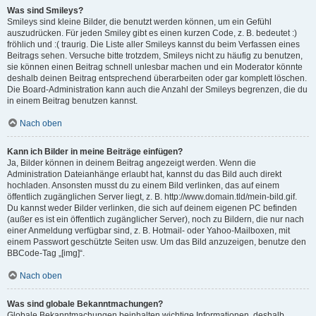
Was sind Smileys?
Smileys sind kleine Bilder, die benutzt werden können, um ein Gefühl
auszudrücken. Für jeden Smiley gibt es einen kurzen Code, z. B. bedeutet :)
fröhlich und :( traurig. Die Liste aller Smileys kannst du beim Verfassen eines
Beitrags sehen. Versuche bitte trotzdem, Smileys nicht zu häufig zu benutzen,
sie können einen Beitrag schnell unlesbar machen und ein Moderator könnte
deshalb deinen Beitrag entsprechend überarbeiten oder gar komplett löschen.
Die Board-Administration kann auch die Anzahl der Smileys begrenzen, die du
in einem Beitrag benutzen kannst.
Nach oben
Kann ich Bilder in meine Beiträge einfügen?
Ja, Bilder können in deinem Beitrag angezeigt werden. Wenn die
Administration Dateianhänge erlaubt hat, kannst du das Bild auch direkt
hochladen. Ansonsten musst du zu einem Bild verlinken, das auf einem
öffentlich zugänglichen Server liegt, z. B. http://www.domain.tld/mein-bild.gif.
Du kannst weder Bilder verlinken, die sich auf deinem eigenen PC befinden
(außer es ist ein öffentlich zugänglicher Server), noch zu Bildern, die nur nach
einer Anmeldung verfügbar sind, z. B. Hotmail- oder Yahoo-Mailboxen, mit
einem Passwort geschützte Seiten usw. Um das Bild anzuzeigen, benutze den
BBCode-Tag „[img]“.
Nach oben
Was sind globale Bekanntmachungen?
Globale Bekanntmachungen beinhalten wichtige Informationen, deshalb