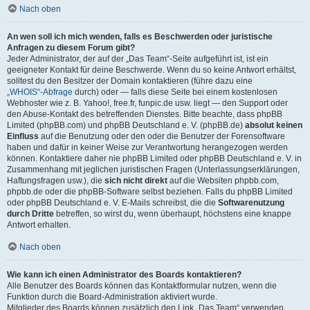
Nach oben
An wen soll ich mich wenden, falls es Beschwerden oder juristische
Anfragen zu diesem Forum gibt?
Jeder Administrator, der auf der „Das Team“-Seite aufgeführt ist, ist ein
geeigneter Kontakt für deine Beschwerde. Wenn du so keine Antwort erhältst,
solltest du den Besitzer der Domain kontaktieren (führe dazu eine
„WHOIS“-Abfrage
durch) oder — falls diese Seite bei einem kostenlosen
Webhoster wie z. B. Yahoo!, free.fr, funpic.de usw. liegt — den Support oder
den Abuse-Kontakt des betreffenden Dienstes. Bitte beachte, dass phpBB
Limited (phpBB.com) und phpBB Deutschland e. V. (phpBB.de)
absolut keinen
Einfluss
auf die Benutzung oder den oder die Benutzer der Forensoftware
haben und dafür in keiner Weise zur Verantwortung herangezogen werden
können. Kontaktiere daher nie phpBB Limited oder phpBB Deutschland e. V. in
Zusammenhang mit jeglichen juristischen Fragen (Unterlassungserklärungen,
Haftungsfragen usw.), die
sich nicht direkt
auf die Websiten phpbb.com,
phpbb.de oder die phpBB-Software selbst beziehen. Falls du phpBB Limited
oder phpBB Deutschland e. V. E-Mails schreibst, die die
Softwarenutzung
durch Dritte
betreffen, so wirst du, wenn überhaupt, höchstens eine knappe
Antwort erhalten.
Nach oben
Wie kann ich einen Administrator des Boards kontaktieren?
Alle Benutzer des Boards können das Kontaktformular nutzen, wenn die
Funktion durch die Board-Administration aktiviert wurde.
Mitglieder des Boards können zusätzlich den Link „Das Team“ verwenden.