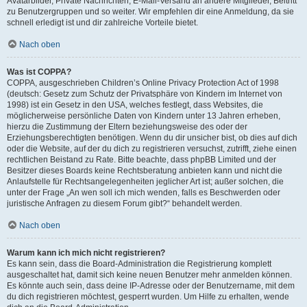
Avatarbilder, Private Nachrichten, E-Mail-Versand an andere Mitglieder, Beitritt
zu Benutzergruppen und so weiter. Wir empfehlen dir eine Anmeldung, da sie
schnell erledigt ist und dir zahlreiche Vorteile bietet.
Nach oben
Was ist COPPA?
COPPA, ausgeschrieben Children’s Online Privacy Protection Act of 1998
(deutsch: Gesetz zum Schutz der Privatsphäre von Kindern im Internet von
1998) ist ein Gesetz in den USA, welches festlegt, dass Websites, die
möglicherweise persönliche Daten von Kindern unter 13 Jahren erheben,
hierzu die Zustimmung der Eltern beziehungsweise des oder der
Erziehungsberechtigten benötigen. Wenn du dir unsicher bist, ob dies auf dich
oder die Website, auf der du dich zu registrieren versuchst, zutrifft, ziehe einen
rechtlichen Beistand zu Rate. Bitte beachte, dass phpBB Limited und der
Besitzer dieses Boards keine Rechtsberatung anbieten kann und nicht die
Anlaufstelle für Rechtsangelegenheiten jeglicher Art ist; außer solchen, die
unter der Frage „An wen soll ich mich wenden, falls es Beschwerden oder
juristische Anfragen zu diesem Forum gibt?“ behandelt werden.
Nach oben
Warum kann ich mich nicht registrieren?
Es kann sein, dass die Board-Administration die Registrierung komplett
ausgeschaltet hat, damit sich keine neuen Benutzer mehr anmelden können.
Es könnte auch sein, dass deine IP-Adresse oder der Benutzername, mit dem
du dich registrieren möchtest, gesperrt wurden. Um Hilfe zu erhalten, wende