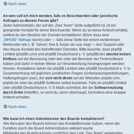
Nach oben
An wen soll ich mich wenden, falls es Beschwerden oder juristische
Anfragen zu diesem Forum gibt?
Jeder Administrator, der auf der „Das Team“-Seite aufgeführt ist, ist ein
geeigneter Kontakt für deine Beschwerde. Wenn du so keine Antwort erhältst,
solltest du den Besitzer der Domain kontaktieren (führe dazu eine
„WHOIS“-Abfrage
durch) oder — falls diese Seite bei einem kostenlosen
Webhoster wie z. B. Yahoo!, free.fr, funpic.de usw. liegt — den Support oder
den Abuse-Kontakt des betreffenden Dienstes. Bitte beachte, dass phpBB
Limited (phpBB.com) und phpBB Deutschland e. V. (phpBB.de)
absolut keinen
Einfluss
auf die Benutzung oder den oder die Benutzer der Forensoftware
haben und dafür in keiner Weise zur Verantwortung herangezogen werden
können. Kontaktiere daher nie phpBB Limited oder phpBB Deutschland e. V. in
Zusammenhang mit jeglichen juristischen Fragen (Unterlassungserklärungen,
Haftungsfragen usw.), die
sich nicht direkt
auf die Websiten phpbb.com,
phpbb.de oder die phpBB-Software selbst beziehen. Falls du phpBB Limited
oder phpBB Deutschland e. V. E-Mails schreibst, die die
Softwarenutzung
durch Dritte
betreffen, so wirst du, wenn überhaupt, höchstens eine knappe
Antwort erhalten.
Nach oben
Wie kann ich einen Administrator des Boards kontaktieren?
Alle Benutzer des Boards können das Kontaktformular nutzen, wenn die
Funktion durch die Board-Administration aktiviert wurde.
Mitglieder des Boards können zusätzlich den Link „Das Team“ verwenden.