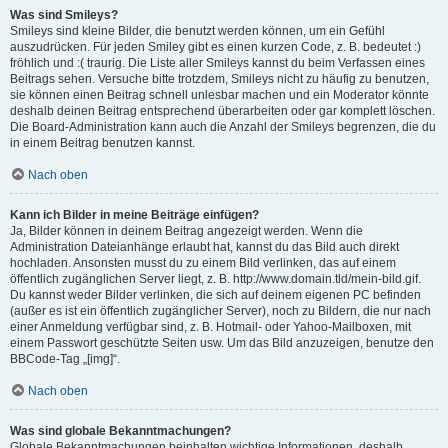
Was sind Smileys?
Smileys sind kleine Bilder, die benutzt werden können, um ein Gefühl
auszudrücken. Für jeden Smiley gibt es einen kurzen Code, z. B. bedeutet :)
fröhlich und :( traurig. Die Liste aller Smileys kannst du beim Verfassen eines
Beitrags sehen. Versuche bitte trotzdem, Smileys nicht zu häufig zu benutzen,
sie können einen Beitrag schnell unlesbar machen und ein Moderator könnte
deshalb deinen Beitrag entsprechend überarbeiten oder gar komplett löschen.
Die Board-Administration kann auch die Anzahl der Smileys begrenzen, die du
in einem Beitrag benutzen kannst.
Nach oben
Kann ich Bilder in meine Beiträge einfügen?
Ja, Bilder können in deinem Beitrag angezeigt werden. Wenn die
Administration Dateianhänge erlaubt hat, kannst du das Bild auch direkt
hochladen. Ansonsten musst du zu einem Bild verlinken, das auf einem
öffentlich zugänglichen Server liegt, z. B. http://www.domain.tld/mein-bild.gif.
Du kannst weder Bilder verlinken, die sich auf deinem eigenen PC befinden
(außer es ist ein öffentlich zugänglicher Server), noch zu Bildern, die nur nach
einer Anmeldung verfügbar sind, z. B. Hotmail- oder Yahoo-Mailboxen, mit
einem Passwort geschützte Seiten usw. Um das Bild anzuzeigen, benutze den
BBCode-Tag „[img]“.
Nach oben
Was sind globale Bekanntmachungen?
Globale Bekanntmachungen beinhalten wichtige Informationen, deshalb