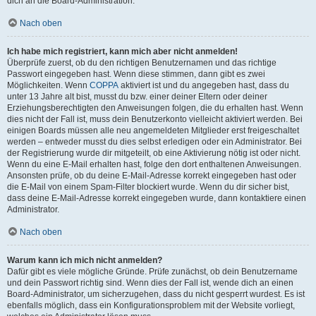
dich an die Board-Administration.
Nach oben
Ich habe mich registriert, kann mich aber nicht anmelden!
Überprüfe zuerst, ob du den richtigen Benutzernamen und das richtige
Passwort eingegeben hast. Wenn diese stimmen, dann gibt es zwei
Möglichkeiten. Wenn
COPPA
aktiviert ist und du angegeben hast, dass du
unter 13 Jahre alt bist, musst du bzw. einer deiner Eltern oder deiner
Erziehungsberechtigten den Anweisungen folgen, die du erhalten hast. Wenn
dies nicht der Fall ist, muss dein Benutzerkonto vielleicht aktiviert werden. Bei
einigen Boards müssen alle neu angemeldeten Mitglieder erst freigeschaltet
werden – entweder musst du dies selbst erledigen oder ein Administrator. Bei
der Registrierung wurde dir mitgeteilt, ob eine Aktivierung nötig ist oder nicht.
Wenn du eine E-Mail erhalten hast, folge den dort enthaltenen Anweisungen.
Ansonsten prüfe, ob du deine E-Mail-Adresse korrekt eingegeben hast oder
die E-Mail von einem Spam-Filter blockiert wurde. Wenn du dir sicher bist,
dass deine E-Mail-Adresse korrekt eingegeben wurde, dann kontaktiere einen
Administrator.
Nach oben
Warum kann ich mich nicht anmelden?
Dafür gibt es viele mögliche Gründe. Prüfe zunächst, ob dein Benutzername
und dein Passwort richtig sind. Wenn dies der Fall ist, wende dich an einen
Board-Administrator, um sicherzugehen, dass du nicht gesperrt wurdest. Es ist
ebenfalls möglich, dass ein Konfigurationsproblem mit der Website vorliegt,