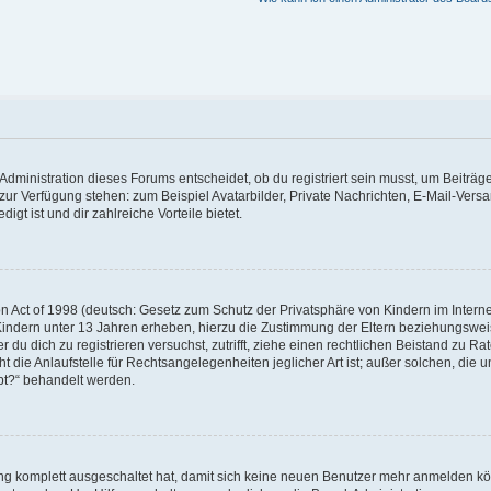
dministration dieses Forums entscheidet, ob du registriert sein musst, um Beiträge z
t zur Verfügung stehen: zum Beispiel Avatarbilder, Private Nachrichten, E-Mail-Vers
igt ist und dir zahlreiche Vorteile bietet.
 Act of 1998 (deutsch: Gesetz zum Schutz der Privatsphäre von Kindern im Internet
Kindern unter 13 Jahren erheben, hierzu die Zustimmung der Eltern beziehungswe
der du dich zu registrieren versuchst, zutrifft, ziehe einen rechtlichen Beistand zu 
die Anlaufstelle für Rechtsangelegenheiten jeglicher Art ist; außer solchen, die un
bt?“ behandelt werden.
ung komplett ausgeschaltet hat, damit sich keine neuen Benutzer mehr anmelden k