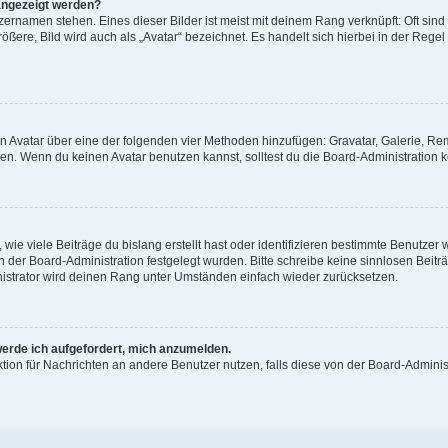
angezeigt werden?
ernamen stehen. Eines dieser Bilder ist meist mit deinem Rang verknüpft: Oft sind
ßere, Bild wird auch als „Avatar“ bezeichnet. Es handelt sich hierbei in der Regel
nen Avatar über eine der folgenden vier Methoden hinzufügen: Gravatar, Galerie, 
. Wenn du keinen Avatar benutzen kannst, solltest du die Board-Administration k
ie viele Beiträge du bislang erstellt hast oder identifizieren bestimmte Benutze
on der Board-Administration festgelegt wurden. Bitte schreibe keine sinnlosen Be
nistrator wird deinen Rang unter Umständen einfach wieder zurücksetzen.
werde ich aufgefordert, mich anzumelden.
nktion für Nachrichten an andere Benutzer nutzen, falls diese von der Board-Admin