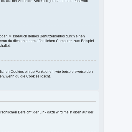
em du auf der Anmelde-Seite auf „Ich habe mein Passwort
rt den Missbrauch deines Benutzerkontos durch einen
wenn du dich an einem öffentlichen Computer, zum Beispiel
haltet.
glichen Cookies einige Funktionen, wie beispielsweise den
en, wenn du die Cookies löscht.
rsönlichen Bereich“; der Link dazu wird meist oben auf der