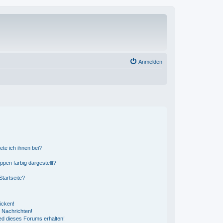
Anmelden
ete ich ihnen bei?
en farbig dargestellt?
tartseite?
icken!
 Nachrichten!
ed dieses Forums erhalten!