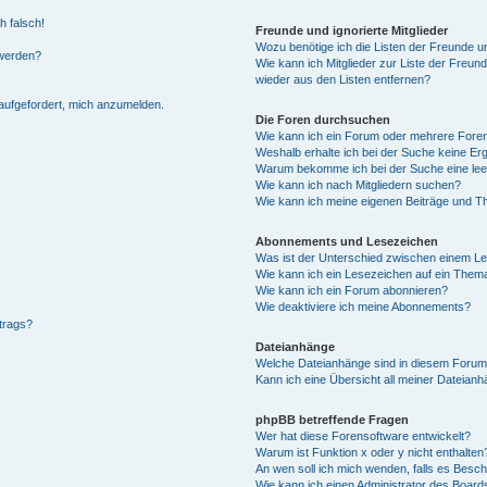
h falsch!
Freunde und ignorierte Mitglieder
Wozu benötige ich die Listen der Freunde un
 werden?
Wie kann ich Mitglieder zur Liste der Freund
wieder aus den Listen entfernen?
 aufgefordert, mich anzumelden.
Die Foren durchsuchen
Wie kann ich ein Forum oder mehrere For
Weshalb erhalte ich bei der Suche keine Er
Warum bekomme ich bei der Suche eine lee
Wie kann ich nach Mitgliedern suchen?
Wie kann ich meine eigenen Beiträge und T
Abonnements und Lesezeichen
Was ist der Unterschied zwischen einem L
Wie kann ich ein Lesezeichen auf ein Them
Wie kann ich ein Forum abonnieren?
Wie deaktiviere ich meine Abonnements?
trags?
Dateianhänge
Welche Dateianhänge sind in diesem Forum
Kann ich eine Übersicht all meiner Dateianh
phpBB betreffende Fragen
Wer hat diese Forensoftware entwickelt?
Warum ist Funktion x oder y nicht enthalten
An wen soll ich mich wenden, falls es Besc
Wie kann ich einen Administrator des Board