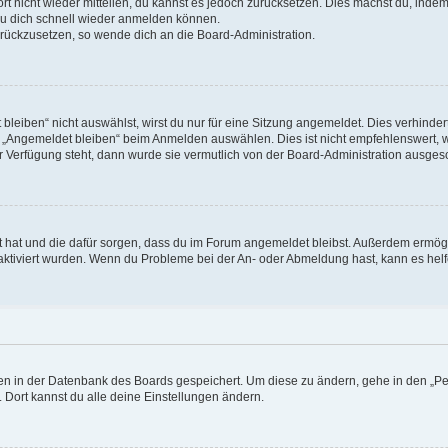
ort nicht wieder mitteilen, du kannst es jedoch zurücksetzen. Dies machst du, ind
 du dich schnell wieder anmelden können.
zurückzusetzen, so wende dich an die Board-Administration.
eiben“ nicht auswählst, wirst du nur für eine Sitzung angemeldet. Dies verhinde
 „Angemeldet bleiben“ beim Anmelden auswählen. Dies ist nicht empfehlenswert, 
ur Verfügung steht, dann wurde sie vermutlich von der Board-Administration ausgesc
llt hat und die dafür sorgen, dass du im Forum angemeldet bleibst. Außerdem ermö
 aktiviert wurden. Wenn du Probleme bei der An- oder Abmeldung hast, kann es helf
ngen in der Datenbank des Boards gespeichert. Um diese zu ändern, gehe in den „Pe
 Dort kannst du alle deine Einstellungen ändern.