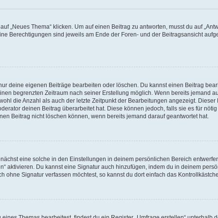
f „Neues Thema“ klicken. Um auf einen Beitrag zu antworten, musst du auf „Antwor
eine Berechtigungen sind jeweils am Ende der Foren- und der Beitragsansicht aufgeli
 nur deine eigenen Beiträge bearbeiten oder löschen. Du kannst einen Beitrag bea
 einen begrenzten Zeitraum nach seiner Erstellung möglich. Wenn bereits jemand auf
ohl die Anzahl als auch der letzte Zeitpunkt der Bearbeitungen angezeigt. Dieser
erator deinen Beitrag überarbeitet hat. Diese können jedoch, falls sie es für nötig
inen Beitrag nicht löschen können, wenn bereits jemand darauf geantwortet hat.
ächst eine solche in den Einstellungen in deinem persönlichen Bereich entwerfen.
en“ aktivieren. Du kannst eine Signatur auch hinzufügen, indem du in deinem per
ch ohne Signatur verfassen möchtest, so kannst du dort einfach das Kontrollkästch
ines Themas bearbeitest, findest du ein Register „Umfrage erstellen“ unterhalb de