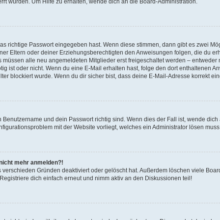
rrt wurden. Um Hilfe zu erhalten, wende dich an die Board-Administration.
!
das richtige Passwort eingegeben hast. Wenn diese stimmen, dann gibt es zwei Mö
einer Eltern oder deiner Erziehungsberechtigten den Anweisungen folgen, die du erha
ds müssen alle neu angemeldeten Mitglieder erst freigeschaltet werden – entweder m
nötig ist oder nicht. Wenn du eine E-Mail erhalten hast, folge den dort enthaltene
er blockiert wurde. Wenn du dir sicher bist, dass deine E-Mail-Adresse korrekt ei
in Benutzername und dein Passwort richtig sind. Wenn dies der Fall ist, wende dic
onfigurationsproblem mit der Website vorliegt, welches ein Administrator lösen muss
r nicht mehr anmelden?!
s verschieden Gründen deaktiviert oder gelöscht hat. Außerdem löschen viele Board
gistriere dich einfach erneut und nimm aktiv an den Diskussionen teil!