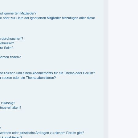
d ignorierten Mitglieder?
e oder zur Liste der ignorierten Mitglieder hinzufügen oder diese
en durchsuchen?
gebnisse?
re Seite?
hemen finden?
esezeichen und einem Abonnements für ein Thema oder Forum?
a setzen oder ein Thema abonnieren?
 zulässig?
änge erhalten?
?
hwerden oder juristische Anfragen zu diesem Forum gibt?
s kontaktieren?