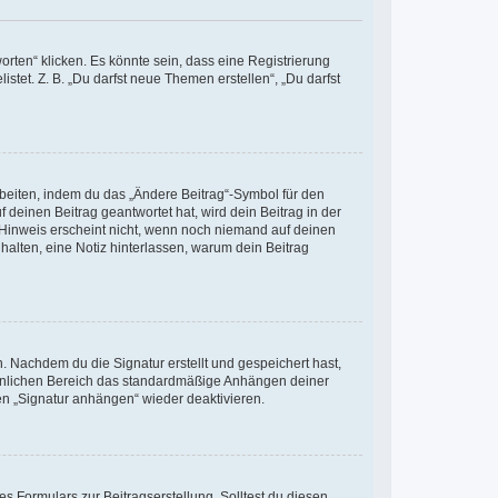
ten“ klicken. Es könnte sein, dass eine Registrierung
stet. Z. B. „Du darfst neue Themen erstellen“, „Du darfst
rbeiten, indem du das „Ändere Beitrag“-Symbol für den
 deinen Beitrag geantwortet hat, wird dein Beitrag in der
 Hinweis erscheint nicht, wenn noch niemand auf deinen
 halten, eine Notiz hinterlassen, warum dein Beitrag
 Nachdem du die Signatur erstellt und gespeichert hast,
sönlichen Bereich das standardmäßige Anhängen deiner
en „Signatur anhängen“ wieder deaktivieren.
s Formulars zur Beitragserstellung. Solltest du diesen