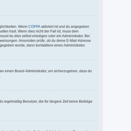
glichkeiten. Wenn
COPPA
aktiviert ist und du angegeben
lten hast. Wenn dies nicht der Fall ist, muss dein
usst du dies selbst erledigen oder ein Administrator. Bei
n Anweisungen. Ansonsten prüfe, ob du deine E-Mail-Adresse
ngegeben wurde, dann kontaktiere einen Administrator.
h an einen Board-Administrator, um sicherzugehen, dass du
.
s regelmäßig Benutzer, die für längere Zeit keine Beiträge