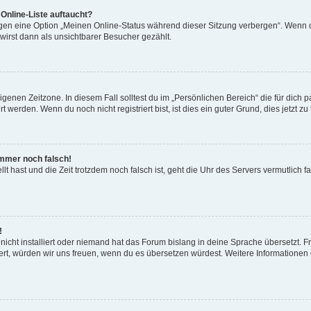
Online-Liste auftaucht?
ngen eine Option „Meinen Online-Status während dieser Sitzung verbergen“. Wenn d
irst dann als unsichtbarer Besucher gezählt.
genen Zeitzone. In diesem Fall solltest du im „Persönlichen Bereich“ die für dich pa
werden. Wenn du noch nicht registriert bist, ist dies ein guter Grund, dies jetzt zu 
 immer noch falsch!
ellt hast und die Zeit trotzdem noch falsch ist, geht die Uhr des Servers vermutlich 
!
icht installiert oder niemand hat das Forum bislang in deine Sprache übersetzt. F
istiert, würden wir uns freuen, wenn du es übersetzen würdest. Weitere Information