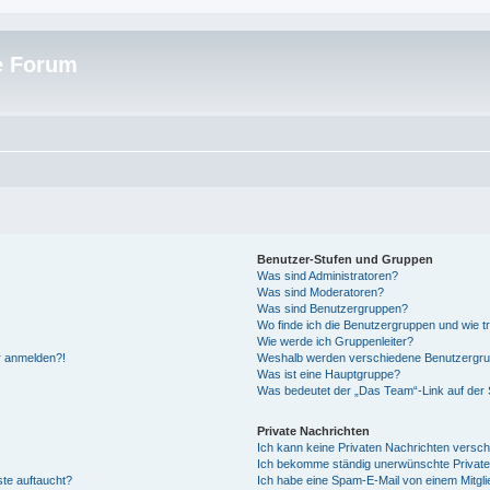
e Forum
Benutzer-Stufen und Gruppen
Was sind Administratoren?
Was sind Moderatoren?
Was sind Benutzergruppen?
Wo finde ich die Benutzergruppen und wie tr
Wie werde ich Gruppenleiter?
hr anmelden?!
Weshalb werden verschiedene Benutzergrupp
Was ist eine Hauptgruppe?
Was bedeutet der „Das Team“-Link auf der S
Private Nachrichten
Ich kann keine Privaten Nachrichten versch
Ich bekomme ständig unerwünschte Private
ste auftaucht?
Ich habe eine Spam-E-Mail von einem Mitgli