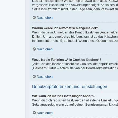
Das ist nicht schlimm! Wir können dir zwar dein altes Passw
vergessen“ klickst und den Anweisungen folgst. So solltest
Solltest du trotzdem nicht in der Lage sein, dein Passwort 
Nach oben
Warum werde ich automatisch abgemeldet?
Wenn du beim Anmelden das Kontrollkästchen „Angemeldet bl
Dritten. Um angemeldet zu bleiben, kannst du das Kästchen
in einem Internetcafé, befindest. Wenn diese Option nicht z
Nach oben
Wozu ist die Funktion „Alle Cookies löschen“?
„Alle Cookies löschen“ löscht die Cookies, die phpBB erste
„Gelesen“-Status – sofern sie von der Board-Administration
Nach oben
Benutzerpräferenzen und -einstellungen
Wie kann ich meine Einstellungen ändern?
Wenn du dich registriert hast, werden alle deine Einstellu
Seite angezeigt, wenn du auf deinen Benutzernamen klickst.
Nach oben