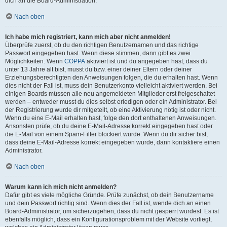
dich an die Board-Administration.
Nach oben
Ich habe mich registriert, kann mich aber nicht anmelden!
Überprüfe zuerst, ob du den richtigen Benutzernamen und das richtige
Passwort eingegeben hast. Wenn diese stimmen, dann gibt es zwei
Möglichkeiten. Wenn
COPPA
aktiviert ist und du angegeben hast, dass du
unter 13 Jahre alt bist, musst du bzw. einer deiner Eltern oder deiner
Erziehungsberechtigten den Anweisungen folgen, die du erhalten hast. Wenn
dies nicht der Fall ist, muss dein Benutzerkonto vielleicht aktiviert werden. Bei
einigen Boards müssen alle neu angemeldeten Mitglieder erst freigeschaltet
werden – entweder musst du dies selbst erledigen oder ein Administrator. Bei
der Registrierung wurde dir mitgeteilt, ob eine Aktivierung nötig ist oder nicht.
Wenn du eine E-Mail erhalten hast, folge den dort enthaltenen Anweisungen.
Ansonsten prüfe, ob du deine E-Mail-Adresse korrekt eingegeben hast oder
die E-Mail von einem Spam-Filter blockiert wurde. Wenn du dir sicher bist,
dass deine E-Mail-Adresse korrekt eingegeben wurde, dann kontaktiere einen
Administrator.
Nach oben
Warum kann ich mich nicht anmelden?
Dafür gibt es viele mögliche Gründe. Prüfe zunächst, ob dein Benutzername
und dein Passwort richtig sind. Wenn dies der Fall ist, wende dich an einen
Board-Administrator, um sicherzugehen, dass du nicht gesperrt wurdest. Es ist
ebenfalls möglich, dass ein Konfigurationsproblem mit der Website vorliegt,