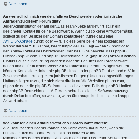
Nach oben
An wen soll ich mich wenden, falls es Beschwerden oder juristische
Anfragen zu diesem Forum gibt?
Jeder Administrator, der auf der „Das Team“-Seite aufgeführt ist, ist ein
geeigneter Kontakt für deine Beschwerde. Wenn du so keine Antwort erhältst,
solltest du den Besitzer der Domain kontaktieren (führe dazu eine
„WHOIS“-Abfrage
durch) oder — falls diese Seite bei einem kostenlosen
Webhoster wie z. B. Yahoo!, free.fr, funpic.de usw. liegt — den Support oder
den Abuse-Kontakt des betreffenden Dienstes. Bitte beachte, dass phpBB
Limited (phpBB.com) und phpBB Deutschland e. V. (phpBB.de)
absolut keinen
Einfluss
auf die Benutzung oder den oder die Benutzer der Forensoftware
haben und dafür in keiner Weise zur Verantwortung herangezogen werden
können. Kontaktiere daher nie phpBB Limited oder phpBB Deutschland e. V. in
Zusammenhang mit jeglichen juristischen Fragen (Unterlassungserklärungen,
Haftungsfragen usw.), die
sich nicht direkt
auf die Websiten phpbb.com,
phpbb.de oder die phpBB-Software selbst beziehen. Falls du phpBB Limited
oder phpBB Deutschland e. V. E-Mails schreibst, die die
Softwarenutzung
durch Dritte
betreffen, so wirst du, wenn überhaupt, höchstens eine knappe
Antwort erhalten.
Nach oben
Wie kann ich einen Administrator des Boards kontaktieren?
Alle Benutzer des Boards können das Kontaktformular nutzen, wenn die
Funktion durch die Board-Administration aktiviert wurde.
Mitglieder des Boards können zusätzlich den Link „Das Team“ verwenden.