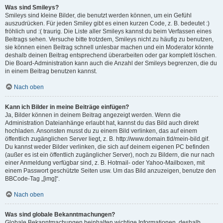
Was sind Smileys?
Smileys sind kleine Bilder, die benutzt werden können, um ein Gefühl
auszudrücken. Für jeden Smiley gibt es einen kurzen Code, z. B. bedeutet :)
fröhlich und :( traurig. Die Liste aller Smileys kannst du beim Verfassen eines
Beitrags sehen. Versuche bitte trotzdem, Smileys nicht zu häufig zu benutzen,
sie können einen Beitrag schnell unlesbar machen und ein Moderator könnte
deshalb deinen Beitrag entsprechend überarbeiten oder gar komplett löschen.
Die Board-Administration kann auch die Anzahl der Smileys begrenzen, die du
in einem Beitrag benutzen kannst.
Nach oben
Kann ich Bilder in meine Beiträge einfügen?
Ja, Bilder können in deinem Beitrag angezeigt werden. Wenn die
Administration Dateianhänge erlaubt hat, kannst du das Bild auch direkt
hochladen. Ansonsten musst du zu einem Bild verlinken, das auf einem
öffentlich zugänglichen Server liegt, z. B. http://www.domain.tld/mein-bild.gif.
Du kannst weder Bilder verlinken, die sich auf deinem eigenen PC befinden
(außer es ist ein öffentlich zugänglicher Server), noch zu Bildern, die nur nach
einer Anmeldung verfügbar sind, z. B. Hotmail- oder Yahoo-Mailboxen, mit
einem Passwort geschützte Seiten usw. Um das Bild anzuzeigen, benutze den
BBCode-Tag „[img]“.
Nach oben
Was sind globale Bekanntmachungen?
Globale Bekanntmachungen beinhalten wichtige Informationen, deshalb