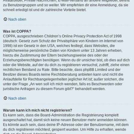
Avatarbilder, Private Nachrichten, E-Mail-Versand an andere Mitglieder, Beitritt
zu Benutzergruppen und so weiter. Wir empfehlen dir eine Anmeldung, da sie
schnell erledigt ist und dir zahlreiche Vorteile bietet.
Nach oben
Was ist COPPA?
COPPA, ausgeschrieben Children’s Online Privacy Protection Act of 1998
(deutsch: Gesetz zum Schutz der Privatsphäre von Kindern im Internet von
1998) ist ein Gesetz in den USA, welches festlegt, dass Websites, die
möglicherweise persönliche Daten von Kindern unter 13 Jahren erheben,
hierzu die Zustimmung der Eltern beziehungsweise des oder der
Erziehungsberechtigten benötigen. Wenn du dir unsicher bist, ob dies auf dich
oder die Website, auf der du dich zu registrieren versuchst, zutrifft, ziehe einen
rechtlichen Beistand zu Rate. Bitte beachte, dass phpBB Limited und der
Besitzer dieses Boards keine Rechtsberatung anbieten kann und nicht die
Anlaufstelle für Rechtsangelegenheiten jeglicher Art ist; außer solchen, die
unter der Frage „An wen soll ich mich wenden, falls es Beschwerden oder
juristische Anfragen zu diesem Forum gibt?“ behandelt werden.
Nach oben
Warum kann ich mich nicht registrieren?
Es kann sein, dass die Board-Administration die Registrierung komplett
ausgeschaltet hat, damit sich keine neuen Benutzer mehr anmelden können.
Es könnte auch sein, dass deine IP-Adresse oder der Benutzername, mit dem
du dich registrieren möchtest, gesperrt wurden. Um Hilfe zu erhalten, wende