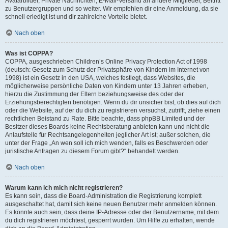
Avatarbilder, Private Nachrichten, E-Mail-Versand an andere Mitglieder, Beitritt
zu Benutzergruppen und so weiter. Wir empfehlen dir eine Anmeldung, da sie
schnell erledigt ist und dir zahlreiche Vorteile bietet.
Nach oben
Was ist COPPA?
COPPA, ausgeschrieben Children’s Online Privacy Protection Act of 1998
(deutsch: Gesetz zum Schutz der Privatsphäre von Kindern im Internet von
1998) ist ein Gesetz in den USA, welches festlegt, dass Websites, die
möglicherweise persönliche Daten von Kindern unter 13 Jahren erheben,
hierzu die Zustimmung der Eltern beziehungsweise des oder der
Erziehungsberechtigten benötigen. Wenn du dir unsicher bist, ob dies auf dich
oder die Website, auf der du dich zu registrieren versuchst, zutrifft, ziehe einen
rechtlichen Beistand zu Rate. Bitte beachte, dass phpBB Limited und der
Besitzer dieses Boards keine Rechtsberatung anbieten kann und nicht die
Anlaufstelle für Rechtsangelegenheiten jeglicher Art ist; außer solchen, die
unter der Frage „An wen soll ich mich wenden, falls es Beschwerden oder
juristische Anfragen zu diesem Forum gibt?“ behandelt werden.
Nach oben
Warum kann ich mich nicht registrieren?
Es kann sein, dass die Board-Administration die Registrierung komplett
ausgeschaltet hat, damit sich keine neuen Benutzer mehr anmelden können.
Es könnte auch sein, dass deine IP-Adresse oder der Benutzername, mit dem
du dich registrieren möchtest, gesperrt wurden. Um Hilfe zu erhalten, wende