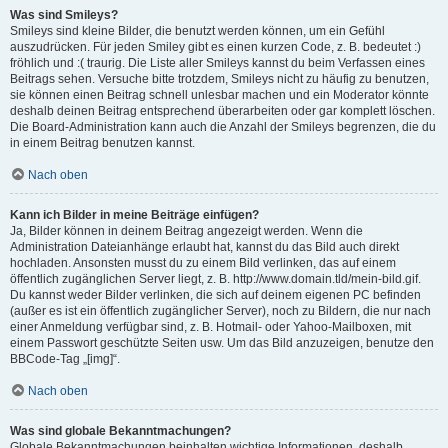
Was sind Smileys?
Smileys sind kleine Bilder, die benutzt werden können, um ein Gefühl
auszudrücken. Für jeden Smiley gibt es einen kurzen Code, z. B. bedeutet :)
fröhlich und :( traurig. Die Liste aller Smileys kannst du beim Verfassen eines
Beitrags sehen. Versuche bitte trotzdem, Smileys nicht zu häufig zu benutzen,
sie können einen Beitrag schnell unlesbar machen und ein Moderator könnte
deshalb deinen Beitrag entsprechend überarbeiten oder gar komplett löschen.
Die Board-Administration kann auch die Anzahl der Smileys begrenzen, die du
in einem Beitrag benutzen kannst.
Nach oben
Kann ich Bilder in meine Beiträge einfügen?
Ja, Bilder können in deinem Beitrag angezeigt werden. Wenn die
Administration Dateianhänge erlaubt hat, kannst du das Bild auch direkt
hochladen. Ansonsten musst du zu einem Bild verlinken, das auf einem
öffentlich zugänglichen Server liegt, z. B. http://www.domain.tld/mein-bild.gif.
Du kannst weder Bilder verlinken, die sich auf deinem eigenen PC befinden
(außer es ist ein öffentlich zugänglicher Server), noch zu Bildern, die nur nach
einer Anmeldung verfügbar sind, z. B. Hotmail- oder Yahoo-Mailboxen, mit
einem Passwort geschützte Seiten usw. Um das Bild anzuzeigen, benutze den
BBCode-Tag „[img]“.
Nach oben
Was sind globale Bekanntmachungen?
Globale Bekanntmachungen beinhalten wichtige Informationen, deshalb