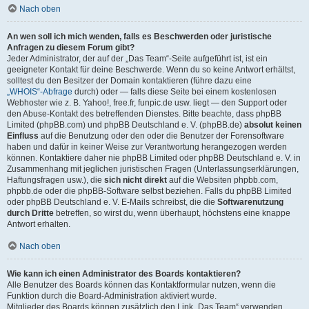
Nach oben
An wen soll ich mich wenden, falls es Beschwerden oder juristische
Anfragen zu diesem Forum gibt?
Jeder Administrator, der auf der „Das Team“-Seite aufgeführt ist, ist ein
geeigneter Kontakt für deine Beschwerde. Wenn du so keine Antwort erhältst,
solltest du den Besitzer der Domain kontaktieren (führe dazu eine
„WHOIS“-Abfrage
durch) oder — falls diese Seite bei einem kostenlosen
Webhoster wie z. B. Yahoo!, free.fr, funpic.de usw. liegt — den Support oder
den Abuse-Kontakt des betreffenden Dienstes. Bitte beachte, dass phpBB
Limited (phpBB.com) und phpBB Deutschland e. V. (phpBB.de)
absolut keinen
Einfluss
auf die Benutzung oder den oder die Benutzer der Forensoftware
haben und dafür in keiner Weise zur Verantwortung herangezogen werden
können. Kontaktiere daher nie phpBB Limited oder phpBB Deutschland e. V. in
Zusammenhang mit jeglichen juristischen Fragen (Unterlassungserklärungen,
Haftungsfragen usw.), die
sich nicht direkt
auf die Websiten phpbb.com,
phpbb.de oder die phpBB-Software selbst beziehen. Falls du phpBB Limited
oder phpBB Deutschland e. V. E-Mails schreibst, die die
Softwarenutzung
durch Dritte
betreffen, so wirst du, wenn überhaupt, höchstens eine knappe
Antwort erhalten.
Nach oben
Wie kann ich einen Administrator des Boards kontaktieren?
Alle Benutzer des Boards können das Kontaktformular nutzen, wenn die
Funktion durch die Board-Administration aktiviert wurde.
Mitglieder des Boards können zusätzlich den Link „Das Team“ verwenden.