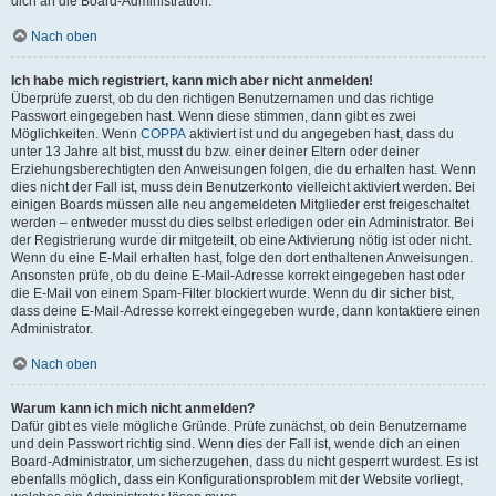
dich an die Board-Administration.
Nach oben
Ich habe mich registriert, kann mich aber nicht anmelden!
Überprüfe zuerst, ob du den richtigen Benutzernamen und das richtige
Passwort eingegeben hast. Wenn diese stimmen, dann gibt es zwei
Möglichkeiten. Wenn
COPPA
aktiviert ist und du angegeben hast, dass du
unter 13 Jahre alt bist, musst du bzw. einer deiner Eltern oder deiner
Erziehungsberechtigten den Anweisungen folgen, die du erhalten hast. Wenn
dies nicht der Fall ist, muss dein Benutzerkonto vielleicht aktiviert werden. Bei
einigen Boards müssen alle neu angemeldeten Mitglieder erst freigeschaltet
werden – entweder musst du dies selbst erledigen oder ein Administrator. Bei
der Registrierung wurde dir mitgeteilt, ob eine Aktivierung nötig ist oder nicht.
Wenn du eine E-Mail erhalten hast, folge den dort enthaltenen Anweisungen.
Ansonsten prüfe, ob du deine E-Mail-Adresse korrekt eingegeben hast oder
die E-Mail von einem Spam-Filter blockiert wurde. Wenn du dir sicher bist,
dass deine E-Mail-Adresse korrekt eingegeben wurde, dann kontaktiere einen
Administrator.
Nach oben
Warum kann ich mich nicht anmelden?
Dafür gibt es viele mögliche Gründe. Prüfe zunächst, ob dein Benutzername
und dein Passwort richtig sind. Wenn dies der Fall ist, wende dich an einen
Board-Administrator, um sicherzugehen, dass du nicht gesperrt wurdest. Es ist
ebenfalls möglich, dass ein Konfigurationsproblem mit der Website vorliegt,