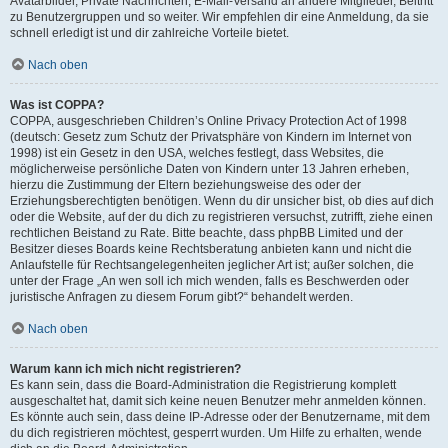
Avatarbilder, Private Nachrichten, E-Mail-Versand an andere Mitglieder, Beitritt
zu Benutzergruppen und so weiter. Wir empfehlen dir eine Anmeldung, da sie
schnell erledigt ist und dir zahlreiche Vorteile bietet.
Nach oben
Was ist COPPA?
COPPA, ausgeschrieben Children’s Online Privacy Protection Act of 1998
(deutsch: Gesetz zum Schutz der Privatsphäre von Kindern im Internet von
1998) ist ein Gesetz in den USA, welches festlegt, dass Websites, die
möglicherweise persönliche Daten von Kindern unter 13 Jahren erheben,
hierzu die Zustimmung der Eltern beziehungsweise des oder der
Erziehungsberechtigten benötigen. Wenn du dir unsicher bist, ob dies auf dich
oder die Website, auf der du dich zu registrieren versuchst, zutrifft, ziehe einen
rechtlichen Beistand zu Rate. Bitte beachte, dass phpBB Limited und der
Besitzer dieses Boards keine Rechtsberatung anbieten kann und nicht die
Anlaufstelle für Rechtsangelegenheiten jeglicher Art ist; außer solchen, die
unter der Frage „An wen soll ich mich wenden, falls es Beschwerden oder
juristische Anfragen zu diesem Forum gibt?“ behandelt werden.
Nach oben
Warum kann ich mich nicht registrieren?
Es kann sein, dass die Board-Administration die Registrierung komplett
ausgeschaltet hat, damit sich keine neuen Benutzer mehr anmelden können.
Es könnte auch sein, dass deine IP-Adresse oder der Benutzername, mit dem
du dich registrieren möchtest, gesperrt wurden. Um Hilfe zu erhalten, wende