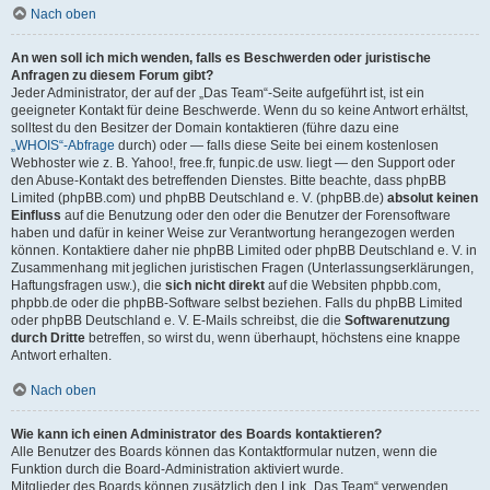
Nach oben
An wen soll ich mich wenden, falls es Beschwerden oder juristische
Anfragen zu diesem Forum gibt?
Jeder Administrator, der auf der „Das Team“-Seite aufgeführt ist, ist ein
geeigneter Kontakt für deine Beschwerde. Wenn du so keine Antwort erhältst,
solltest du den Besitzer der Domain kontaktieren (führe dazu eine
„WHOIS“-Abfrage
durch) oder — falls diese Seite bei einem kostenlosen
Webhoster wie z. B. Yahoo!, free.fr, funpic.de usw. liegt — den Support oder
den Abuse-Kontakt des betreffenden Dienstes. Bitte beachte, dass phpBB
Limited (phpBB.com) und phpBB Deutschland e. V. (phpBB.de)
absolut keinen
Einfluss
auf die Benutzung oder den oder die Benutzer der Forensoftware
haben und dafür in keiner Weise zur Verantwortung herangezogen werden
können. Kontaktiere daher nie phpBB Limited oder phpBB Deutschland e. V. in
Zusammenhang mit jeglichen juristischen Fragen (Unterlassungserklärungen,
Haftungsfragen usw.), die
sich nicht direkt
auf die Websiten phpbb.com,
phpbb.de oder die phpBB-Software selbst beziehen. Falls du phpBB Limited
oder phpBB Deutschland e. V. E-Mails schreibst, die die
Softwarenutzung
durch Dritte
betreffen, so wirst du, wenn überhaupt, höchstens eine knappe
Antwort erhalten.
Nach oben
Wie kann ich einen Administrator des Boards kontaktieren?
Alle Benutzer des Boards können das Kontaktformular nutzen, wenn die
Funktion durch die Board-Administration aktiviert wurde.
Mitglieder des Boards können zusätzlich den Link „Das Team“ verwenden.