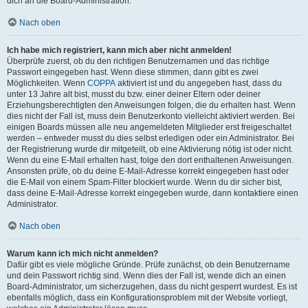
dich an die Board-Administration.
Nach oben
Ich habe mich registriert, kann mich aber nicht anmelden!
Überprüfe zuerst, ob du den richtigen Benutzernamen und das richtige
Passwort eingegeben hast. Wenn diese stimmen, dann gibt es zwei
Möglichkeiten. Wenn
COPPA
aktiviert ist und du angegeben hast, dass du
unter 13 Jahre alt bist, musst du bzw. einer deiner Eltern oder deiner
Erziehungsberechtigten den Anweisungen folgen, die du erhalten hast. Wenn
dies nicht der Fall ist, muss dein Benutzerkonto vielleicht aktiviert werden. Bei
einigen Boards müssen alle neu angemeldeten Mitglieder erst freigeschaltet
werden – entweder musst du dies selbst erledigen oder ein Administrator. Bei
der Registrierung wurde dir mitgeteilt, ob eine Aktivierung nötig ist oder nicht.
Wenn du eine E-Mail erhalten hast, folge den dort enthaltenen Anweisungen.
Ansonsten prüfe, ob du deine E-Mail-Adresse korrekt eingegeben hast oder
die E-Mail von einem Spam-Filter blockiert wurde. Wenn du dir sicher bist,
dass deine E-Mail-Adresse korrekt eingegeben wurde, dann kontaktiere einen
Administrator.
Nach oben
Warum kann ich mich nicht anmelden?
Dafür gibt es viele mögliche Gründe. Prüfe zunächst, ob dein Benutzername
und dein Passwort richtig sind. Wenn dies der Fall ist, wende dich an einen
Board-Administrator, um sicherzugehen, dass du nicht gesperrt wurdest. Es ist
ebenfalls möglich, dass ein Konfigurationsproblem mit der Website vorliegt,