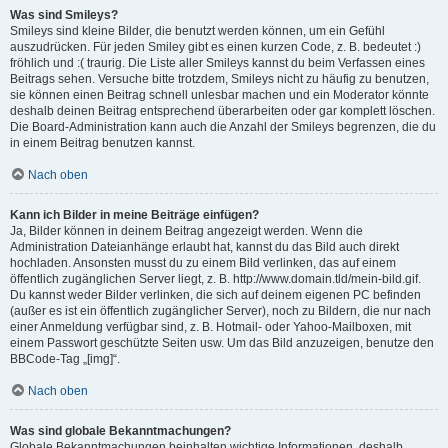
Was sind Smileys?
Smileys sind kleine Bilder, die benutzt werden können, um ein Gefühl
auszudrücken. Für jeden Smiley gibt es einen kurzen Code, z. B. bedeutet :)
fröhlich und :( traurig. Die Liste aller Smileys kannst du beim Verfassen eines
Beitrags sehen. Versuche bitte trotzdem, Smileys nicht zu häufig zu benutzen,
sie können einen Beitrag schnell unlesbar machen und ein Moderator könnte
deshalb deinen Beitrag entsprechend überarbeiten oder gar komplett löschen.
Die Board-Administration kann auch die Anzahl der Smileys begrenzen, die du
in einem Beitrag benutzen kannst.
Nach oben
Kann ich Bilder in meine Beiträge einfügen?
Ja, Bilder können in deinem Beitrag angezeigt werden. Wenn die
Administration Dateianhänge erlaubt hat, kannst du das Bild auch direkt
hochladen. Ansonsten musst du zu einem Bild verlinken, das auf einem
öffentlich zugänglichen Server liegt, z. B. http://www.domain.tld/mein-bild.gif.
Du kannst weder Bilder verlinken, die sich auf deinem eigenen PC befinden
(außer es ist ein öffentlich zugänglicher Server), noch zu Bildern, die nur nach
einer Anmeldung verfügbar sind, z. B. Hotmail- oder Yahoo-Mailboxen, mit
einem Passwort geschützte Seiten usw. Um das Bild anzuzeigen, benutze den
BBCode-Tag „[img]“.
Nach oben
Was sind globale Bekanntmachungen?
Globale Bekanntmachungen beinhalten wichtige Informationen, deshalb