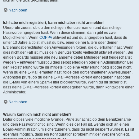
dich an die Board-Administration.
Nach oben
Ich habe mich registriert, kann mich aber nicht anmelden!
Überprüfe zuerst, ob du den richtigen Benutzernamen und das richtige
Passwort eingegeben hast. Wenn diese stimmen, dann gibt es zwei
Möglichkeiten. Wenn
COPPA
aktiviert ist und du angegeben hast, dass du
unter 13 Jahre alt bist, musst du bzw. einer deiner Eltern oder deiner
Erziehungsberechtigten den Anweisungen folgen, die du erhalten hast. Wenn
dies nicht der Fall ist, muss dein Benutzerkonto vielleicht aktiviert werden. Bei
einigen Boards müssen alle neu angemeldeten Mitglieder erst freigeschaltet
werden – entweder musst du dies selbst erledigen oder ein Administrator. Bei
der Registrierung wurde dir mitgeteilt, ob eine Aktivierung nötig ist oder nicht.
Wenn du eine E-Mail erhalten hast, folge den dort enthaltenen Anweisungen.
Ansonsten prüfe, ob du deine E-Mail-Adresse korrekt eingegeben hast oder
die E-Mail von einem Spam-Filter blockiert wurde. Wenn du dir sicher bist,
dass deine E-Mail-Adresse korrekt eingegeben wurde, dann kontaktiere einen
Administrator.
Nach oben
Warum kann ich mich nicht anmelden?
Dafür gibt es viele mögliche Gründe. Prüfe zunächst, ob dein Benutzername
und dein Passwort richtig sind. Wenn dies der Fall ist, wende dich an einen
Board-Administrator, um sicherzugehen, dass du nicht gesperrt wurdest. Es ist
ebenfalls möglich, dass ein Konfigurationsproblem mit der Website vorliegt,