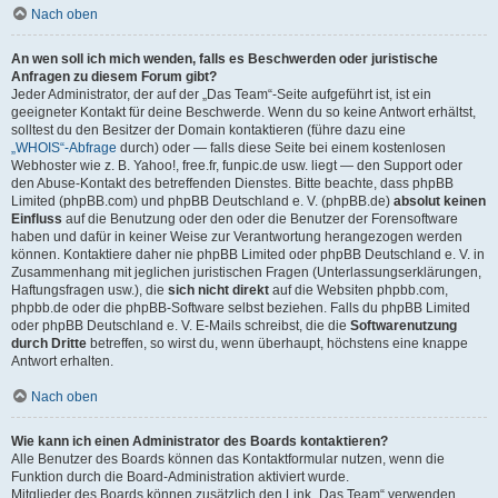
Nach oben
An wen soll ich mich wenden, falls es Beschwerden oder juristische
Anfragen zu diesem Forum gibt?
Jeder Administrator, der auf der „Das Team“-Seite aufgeführt ist, ist ein
geeigneter Kontakt für deine Beschwerde. Wenn du so keine Antwort erhältst,
solltest du den Besitzer der Domain kontaktieren (führe dazu eine
„WHOIS“-Abfrage
durch) oder — falls diese Seite bei einem kostenlosen
Webhoster wie z. B. Yahoo!, free.fr, funpic.de usw. liegt — den Support oder
den Abuse-Kontakt des betreffenden Dienstes. Bitte beachte, dass phpBB
Limited (phpBB.com) und phpBB Deutschland e. V. (phpBB.de)
absolut keinen
Einfluss
auf die Benutzung oder den oder die Benutzer der Forensoftware
haben und dafür in keiner Weise zur Verantwortung herangezogen werden
können. Kontaktiere daher nie phpBB Limited oder phpBB Deutschland e. V. in
Zusammenhang mit jeglichen juristischen Fragen (Unterlassungserklärungen,
Haftungsfragen usw.), die
sich nicht direkt
auf die Websiten phpbb.com,
phpbb.de oder die phpBB-Software selbst beziehen. Falls du phpBB Limited
oder phpBB Deutschland e. V. E-Mails schreibst, die die
Softwarenutzung
durch Dritte
betreffen, so wirst du, wenn überhaupt, höchstens eine knappe
Antwort erhalten.
Nach oben
Wie kann ich einen Administrator des Boards kontaktieren?
Alle Benutzer des Boards können das Kontaktformular nutzen, wenn die
Funktion durch die Board-Administration aktiviert wurde.
Mitglieder des Boards können zusätzlich den Link „Das Team“ verwenden.