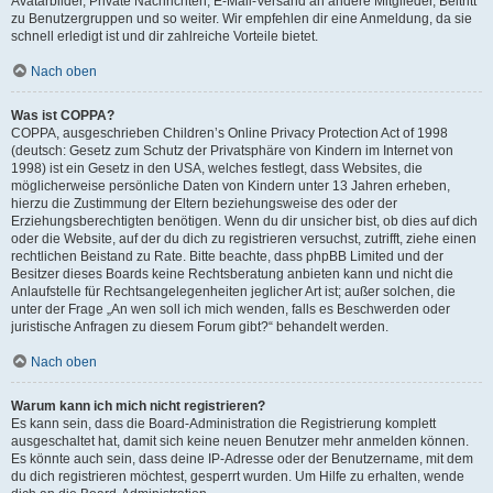
Avatarbilder, Private Nachrichten, E-Mail-Versand an andere Mitglieder, Beitritt
zu Benutzergruppen und so weiter. Wir empfehlen dir eine Anmeldung, da sie
schnell erledigt ist und dir zahlreiche Vorteile bietet.
Nach oben
Was ist COPPA?
COPPA, ausgeschrieben Children’s Online Privacy Protection Act of 1998
(deutsch: Gesetz zum Schutz der Privatsphäre von Kindern im Internet von
1998) ist ein Gesetz in den USA, welches festlegt, dass Websites, die
möglicherweise persönliche Daten von Kindern unter 13 Jahren erheben,
hierzu die Zustimmung der Eltern beziehungsweise des oder der
Erziehungsberechtigten benötigen. Wenn du dir unsicher bist, ob dies auf dich
oder die Website, auf der du dich zu registrieren versuchst, zutrifft, ziehe einen
rechtlichen Beistand zu Rate. Bitte beachte, dass phpBB Limited und der
Besitzer dieses Boards keine Rechtsberatung anbieten kann und nicht die
Anlaufstelle für Rechtsangelegenheiten jeglicher Art ist; außer solchen, die
unter der Frage „An wen soll ich mich wenden, falls es Beschwerden oder
juristische Anfragen zu diesem Forum gibt?“ behandelt werden.
Nach oben
Warum kann ich mich nicht registrieren?
Es kann sein, dass die Board-Administration die Registrierung komplett
ausgeschaltet hat, damit sich keine neuen Benutzer mehr anmelden können.
Es könnte auch sein, dass deine IP-Adresse oder der Benutzername, mit dem
du dich registrieren möchtest, gesperrt wurden. Um Hilfe zu erhalten, wende