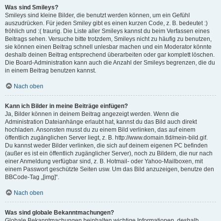
Was sind Smileys?
Smileys sind kleine Bilder, die benutzt werden können, um ein Gefühl
auszudrücken. Für jeden Smiley gibt es einen kurzen Code, z. B. bedeutet :)
fröhlich und :( traurig. Die Liste aller Smileys kannst du beim Verfassen eines
Beitrags sehen. Versuche bitte trotzdem, Smileys nicht zu häufig zu benutzen,
sie können einen Beitrag schnell unlesbar machen und ein Moderator könnte
deshalb deinen Beitrag entsprechend überarbeiten oder gar komplett löschen.
Die Board-Administration kann auch die Anzahl der Smileys begrenzen, die du
in einem Beitrag benutzen kannst.
Nach oben
Kann ich Bilder in meine Beiträge einfügen?
Ja, Bilder können in deinem Beitrag angezeigt werden. Wenn die
Administration Dateianhänge erlaubt hat, kannst du das Bild auch direkt
hochladen. Ansonsten musst du zu einem Bild verlinken, das auf einem
öffentlich zugänglichen Server liegt, z. B. http://www.domain.tld/mein-bild.gif.
Du kannst weder Bilder verlinken, die sich auf deinem eigenen PC befinden
(außer es ist ein öffentlich zugänglicher Server), noch zu Bildern, die nur nach
einer Anmeldung verfügbar sind, z. B. Hotmail- oder Yahoo-Mailboxen, mit
einem Passwort geschützte Seiten usw. Um das Bild anzuzeigen, benutze den
BBCode-Tag „[img]“.
Nach oben
Was sind globale Bekanntmachungen?
Globale Bekanntmachungen beinhalten wichtige Informationen, deshalb