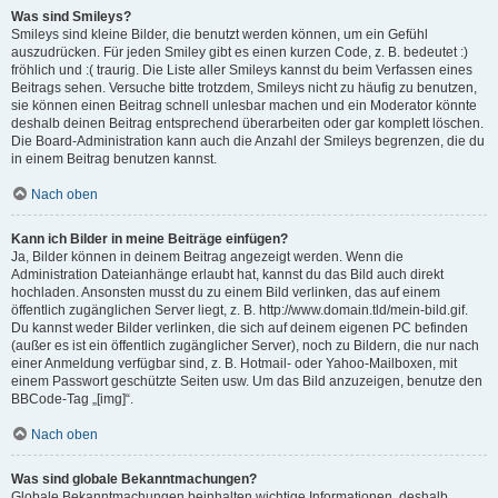
Was sind Smileys?
Smileys sind kleine Bilder, die benutzt werden können, um ein Gefühl
auszudrücken. Für jeden Smiley gibt es einen kurzen Code, z. B. bedeutet :)
fröhlich und :( traurig. Die Liste aller Smileys kannst du beim Verfassen eines
Beitrags sehen. Versuche bitte trotzdem, Smileys nicht zu häufig zu benutzen,
sie können einen Beitrag schnell unlesbar machen und ein Moderator könnte
deshalb deinen Beitrag entsprechend überarbeiten oder gar komplett löschen.
Die Board-Administration kann auch die Anzahl der Smileys begrenzen, die du
in einem Beitrag benutzen kannst.
Nach oben
Kann ich Bilder in meine Beiträge einfügen?
Ja, Bilder können in deinem Beitrag angezeigt werden. Wenn die
Administration Dateianhänge erlaubt hat, kannst du das Bild auch direkt
hochladen. Ansonsten musst du zu einem Bild verlinken, das auf einem
öffentlich zugänglichen Server liegt, z. B. http://www.domain.tld/mein-bild.gif.
Du kannst weder Bilder verlinken, die sich auf deinem eigenen PC befinden
(außer es ist ein öffentlich zugänglicher Server), noch zu Bildern, die nur nach
einer Anmeldung verfügbar sind, z. B. Hotmail- oder Yahoo-Mailboxen, mit
einem Passwort geschützte Seiten usw. Um das Bild anzuzeigen, benutze den
BBCode-Tag „[img]“.
Nach oben
Was sind globale Bekanntmachungen?
Globale Bekanntmachungen beinhalten wichtige Informationen, deshalb