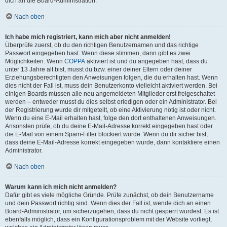
dich an die Board-Administration.
Nach oben
Ich habe mich registriert, kann mich aber nicht anmelden!
Überprüfe zuerst, ob du den richtigen Benutzernamen und das richtige
Passwort eingegeben hast. Wenn diese stimmen, dann gibt es zwei
Möglichkeiten. Wenn
COPPA
aktiviert ist und du angegeben hast, dass du
unter 13 Jahre alt bist, musst du bzw. einer deiner Eltern oder deiner
Erziehungsberechtigten den Anweisungen folgen, die du erhalten hast. Wenn
dies nicht der Fall ist, muss dein Benutzerkonto vielleicht aktiviert werden. Bei
einigen Boards müssen alle neu angemeldeten Mitglieder erst freigeschaltet
werden – entweder musst du dies selbst erledigen oder ein Administrator. Bei
der Registrierung wurde dir mitgeteilt, ob eine Aktivierung nötig ist oder nicht.
Wenn du eine E-Mail erhalten hast, folge den dort enthaltenen Anweisungen.
Ansonsten prüfe, ob du deine E-Mail-Adresse korrekt eingegeben hast oder
die E-Mail von einem Spam-Filter blockiert wurde. Wenn du dir sicher bist,
dass deine E-Mail-Adresse korrekt eingegeben wurde, dann kontaktiere einen
Administrator.
Nach oben
Warum kann ich mich nicht anmelden?
Dafür gibt es viele mögliche Gründe. Prüfe zunächst, ob dein Benutzername
und dein Passwort richtig sind. Wenn dies der Fall ist, wende dich an einen
Board-Administrator, um sicherzugehen, dass du nicht gesperrt wurdest. Es ist
ebenfalls möglich, dass ein Konfigurationsproblem mit der Website vorliegt,