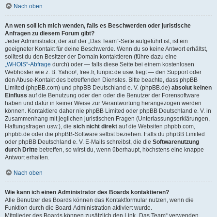
Nach oben
An wen soll ich mich wenden, falls es Beschwerden oder juristische
Anfragen zu diesem Forum gibt?
Jeder Administrator, der auf der „Das Team“-Seite aufgeführt ist, ist ein
geeigneter Kontakt für deine Beschwerde. Wenn du so keine Antwort erhältst,
solltest du den Besitzer der Domain kontaktieren (führe dazu eine
„WHOIS“-Abfrage
durch) oder — falls diese Seite bei einem kostenlosen
Webhoster wie z. B. Yahoo!, free.fr, funpic.de usw. liegt — den Support oder
den Abuse-Kontakt des betreffenden Dienstes. Bitte beachte, dass phpBB
Limited (phpBB.com) und phpBB Deutschland e. V. (phpBB.de)
absolut keinen
Einfluss
auf die Benutzung oder den oder die Benutzer der Forensoftware
haben und dafür in keiner Weise zur Verantwortung herangezogen werden
können. Kontaktiere daher nie phpBB Limited oder phpBB Deutschland e. V. in
Zusammenhang mit jeglichen juristischen Fragen (Unterlassungserklärungen,
Haftungsfragen usw.), die
sich nicht direkt
auf die Websiten phpbb.com,
phpbb.de oder die phpBB-Software selbst beziehen. Falls du phpBB Limited
oder phpBB Deutschland e. V. E-Mails schreibst, die die
Softwarenutzung
durch Dritte
betreffen, so wirst du, wenn überhaupt, höchstens eine knappe
Antwort erhalten.
Nach oben
Wie kann ich einen Administrator des Boards kontaktieren?
Alle Benutzer des Boards können das Kontaktformular nutzen, wenn die
Funktion durch die Board-Administration aktiviert wurde.
Mitglieder des Boards können zusätzlich den Link „Das Team“ verwenden.