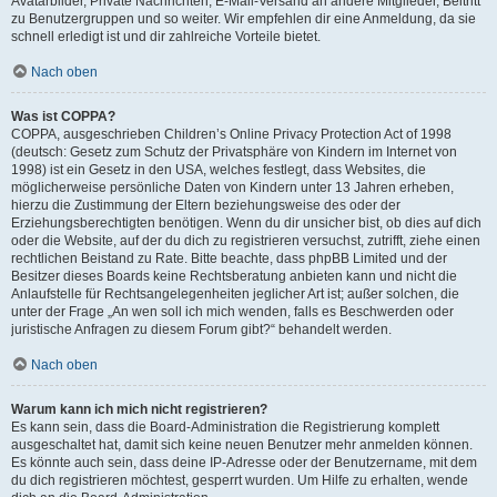
Avatarbilder, Private Nachrichten, E-Mail-Versand an andere Mitglieder, Beitritt
zu Benutzergruppen und so weiter. Wir empfehlen dir eine Anmeldung, da sie
schnell erledigt ist und dir zahlreiche Vorteile bietet.
Nach oben
Was ist COPPA?
COPPA, ausgeschrieben Children’s Online Privacy Protection Act of 1998
(deutsch: Gesetz zum Schutz der Privatsphäre von Kindern im Internet von
1998) ist ein Gesetz in den USA, welches festlegt, dass Websites, die
möglicherweise persönliche Daten von Kindern unter 13 Jahren erheben,
hierzu die Zustimmung der Eltern beziehungsweise des oder der
Erziehungsberechtigten benötigen. Wenn du dir unsicher bist, ob dies auf dich
oder die Website, auf der du dich zu registrieren versuchst, zutrifft, ziehe einen
rechtlichen Beistand zu Rate. Bitte beachte, dass phpBB Limited und der
Besitzer dieses Boards keine Rechtsberatung anbieten kann und nicht die
Anlaufstelle für Rechtsangelegenheiten jeglicher Art ist; außer solchen, die
unter der Frage „An wen soll ich mich wenden, falls es Beschwerden oder
juristische Anfragen zu diesem Forum gibt?“ behandelt werden.
Nach oben
Warum kann ich mich nicht registrieren?
Es kann sein, dass die Board-Administration die Registrierung komplett
ausgeschaltet hat, damit sich keine neuen Benutzer mehr anmelden können.
Es könnte auch sein, dass deine IP-Adresse oder der Benutzername, mit dem
du dich registrieren möchtest, gesperrt wurden. Um Hilfe zu erhalten, wende