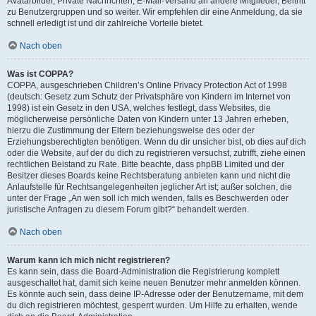
Avatarbilder, Private Nachrichten, E-Mail-Versand an andere Mitglieder, Beitritt
zu Benutzergruppen und so weiter. Wir empfehlen dir eine Anmeldung, da sie
schnell erledigt ist und dir zahlreiche Vorteile bietet.
Nach oben
Was ist COPPA?
COPPA, ausgeschrieben Children’s Online Privacy Protection Act of 1998
(deutsch: Gesetz zum Schutz der Privatsphäre von Kindern im Internet von
1998) ist ein Gesetz in den USA, welches festlegt, dass Websites, die
möglicherweise persönliche Daten von Kindern unter 13 Jahren erheben,
hierzu die Zustimmung der Eltern beziehungsweise des oder der
Erziehungsberechtigten benötigen. Wenn du dir unsicher bist, ob dies auf dich
oder die Website, auf der du dich zu registrieren versuchst, zutrifft, ziehe einen
rechtlichen Beistand zu Rate. Bitte beachte, dass phpBB Limited und der
Besitzer dieses Boards keine Rechtsberatung anbieten kann und nicht die
Anlaufstelle für Rechtsangelegenheiten jeglicher Art ist; außer solchen, die
unter der Frage „An wen soll ich mich wenden, falls es Beschwerden oder
juristische Anfragen zu diesem Forum gibt?“ behandelt werden.
Nach oben
Warum kann ich mich nicht registrieren?
Es kann sein, dass die Board-Administration die Registrierung komplett
ausgeschaltet hat, damit sich keine neuen Benutzer mehr anmelden können.
Es könnte auch sein, dass deine IP-Adresse oder der Benutzername, mit dem
du dich registrieren möchtest, gesperrt wurden. Um Hilfe zu erhalten, wende