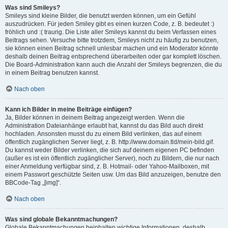
Was sind Smileys?
Smileys sind kleine Bilder, die benutzt werden können, um ein Gefühl
auszudrücken. Für jeden Smiley gibt es einen kurzen Code, z. B. bedeutet :)
fröhlich und :( traurig. Die Liste aller Smileys kannst du beim Verfassen eines
Beitrags sehen. Versuche bitte trotzdem, Smileys nicht zu häufig zu benutzen,
sie können einen Beitrag schnell unlesbar machen und ein Moderator könnte
deshalb deinen Beitrag entsprechend überarbeiten oder gar komplett löschen.
Die Board-Administration kann auch die Anzahl der Smileys begrenzen, die du
in einem Beitrag benutzen kannst.
Nach oben
Kann ich Bilder in meine Beiträge einfügen?
Ja, Bilder können in deinem Beitrag angezeigt werden. Wenn die
Administration Dateianhänge erlaubt hat, kannst du das Bild auch direkt
hochladen. Ansonsten musst du zu einem Bild verlinken, das auf einem
öffentlich zugänglichen Server liegt, z. B. http://www.domain.tld/mein-bild.gif.
Du kannst weder Bilder verlinken, die sich auf deinem eigenen PC befinden
(außer es ist ein öffentlich zugänglicher Server), noch zu Bildern, die nur nach
einer Anmeldung verfügbar sind, z. B. Hotmail- oder Yahoo-Mailboxen, mit
einem Passwort geschützte Seiten usw. Um das Bild anzuzeigen, benutze den
BBCode-Tag „[img]“.
Nach oben
Was sind globale Bekanntmachungen?
Globale Bekanntmachungen beinhalten wichtige Informationen, deshalb