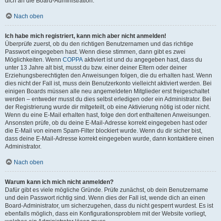
dich an die Board-Administration.
Nach oben
Ich habe mich registriert, kann mich aber nicht anmelden!
Überprüfe zuerst, ob du den richtigen Benutzernamen und das richtige
Passwort eingegeben hast. Wenn diese stimmen, dann gibt es zwei
Möglichkeiten. Wenn
COPPA
aktiviert ist und du angegeben hast, dass du
unter 13 Jahre alt bist, musst du bzw. einer deiner Eltern oder deiner
Erziehungsberechtigten den Anweisungen folgen, die du erhalten hast. Wenn
dies nicht der Fall ist, muss dein Benutzerkonto vielleicht aktiviert werden. Bei
einigen Boards müssen alle neu angemeldeten Mitglieder erst freigeschaltet
werden – entweder musst du dies selbst erledigen oder ein Administrator. Bei
der Registrierung wurde dir mitgeteilt, ob eine Aktivierung nötig ist oder nicht.
Wenn du eine E-Mail erhalten hast, folge den dort enthaltenen Anweisungen.
Ansonsten prüfe, ob du deine E-Mail-Adresse korrekt eingegeben hast oder
die E-Mail von einem Spam-Filter blockiert wurde. Wenn du dir sicher bist,
dass deine E-Mail-Adresse korrekt eingegeben wurde, dann kontaktiere einen
Administrator.
Nach oben
Warum kann ich mich nicht anmelden?
Dafür gibt es viele mögliche Gründe. Prüfe zunächst, ob dein Benutzername
und dein Passwort richtig sind. Wenn dies der Fall ist, wende dich an einen
Board-Administrator, um sicherzugehen, dass du nicht gesperrt wurdest. Es ist
ebenfalls möglich, dass ein Konfigurationsproblem mit der Website vorliegt,