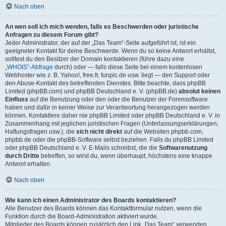
Nach oben
An wen soll ich mich wenden, falls es Beschwerden oder juristische
Anfragen zu diesem Forum gibt?
Jeder Administrator, der auf der „Das Team“-Seite aufgeführt ist, ist ein
geeigneter Kontakt für deine Beschwerde. Wenn du so keine Antwort erhältst,
solltest du den Besitzer der Domain kontaktieren (führe dazu eine
„WHOIS“-Abfrage
durch) oder — falls diese Seite bei einem kostenlosen
Webhoster wie z. B. Yahoo!, free.fr, funpic.de usw. liegt — den Support oder
den Abuse-Kontakt des betreffenden Dienstes. Bitte beachte, dass phpBB
Limited (phpBB.com) und phpBB Deutschland e. V. (phpBB.de)
absolut keinen
Einfluss
auf die Benutzung oder den oder die Benutzer der Forensoftware
haben und dafür in keiner Weise zur Verantwortung herangezogen werden
können. Kontaktiere daher nie phpBB Limited oder phpBB Deutschland e. V. in
Zusammenhang mit jeglichen juristischen Fragen (Unterlassungserklärungen,
Haftungsfragen usw.), die
sich nicht direkt
auf die Websiten phpbb.com,
phpbb.de oder die phpBB-Software selbst beziehen. Falls du phpBB Limited
oder phpBB Deutschland e. V. E-Mails schreibst, die die
Softwarenutzung
durch Dritte
betreffen, so wirst du, wenn überhaupt, höchstens eine knappe
Antwort erhalten.
Nach oben
Wie kann ich einen Administrator des Boards kontaktieren?
Alle Benutzer des Boards können das Kontaktformular nutzen, wenn die
Funktion durch die Board-Administration aktiviert wurde.
Mitglieder des Boards können zusätzlich den Link „Das Team“ verwenden.