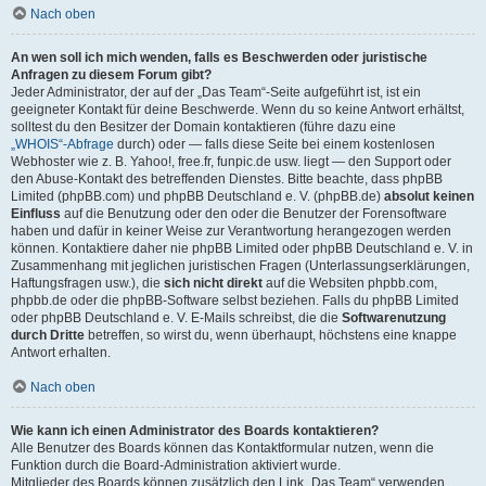
Nach oben
An wen soll ich mich wenden, falls es Beschwerden oder juristische
Anfragen zu diesem Forum gibt?
Jeder Administrator, der auf der „Das Team“-Seite aufgeführt ist, ist ein
geeigneter Kontakt für deine Beschwerde. Wenn du so keine Antwort erhältst,
solltest du den Besitzer der Domain kontaktieren (führe dazu eine
„WHOIS“-Abfrage
durch) oder — falls diese Seite bei einem kostenlosen
Webhoster wie z. B. Yahoo!, free.fr, funpic.de usw. liegt — den Support oder
den Abuse-Kontakt des betreffenden Dienstes. Bitte beachte, dass phpBB
Limited (phpBB.com) und phpBB Deutschland e. V. (phpBB.de)
absolut keinen
Einfluss
auf die Benutzung oder den oder die Benutzer der Forensoftware
haben und dafür in keiner Weise zur Verantwortung herangezogen werden
können. Kontaktiere daher nie phpBB Limited oder phpBB Deutschland e. V. in
Zusammenhang mit jeglichen juristischen Fragen (Unterlassungserklärungen,
Haftungsfragen usw.), die
sich nicht direkt
auf die Websiten phpbb.com,
phpbb.de oder die phpBB-Software selbst beziehen. Falls du phpBB Limited
oder phpBB Deutschland e. V. E-Mails schreibst, die die
Softwarenutzung
durch Dritte
betreffen, so wirst du, wenn überhaupt, höchstens eine knappe
Antwort erhalten.
Nach oben
Wie kann ich einen Administrator des Boards kontaktieren?
Alle Benutzer des Boards können das Kontaktformular nutzen, wenn die
Funktion durch die Board-Administration aktiviert wurde.
Mitglieder des Boards können zusätzlich den Link „Das Team“ verwenden.