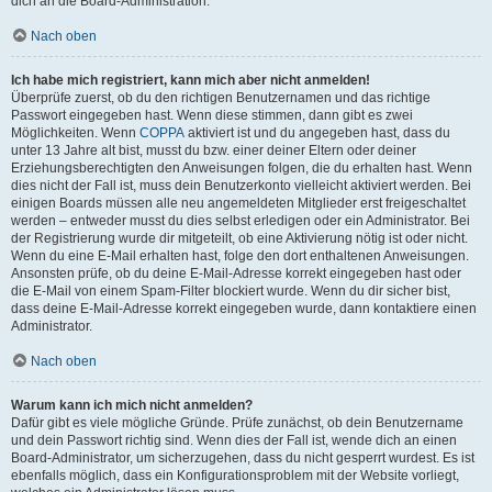
dich an die Board-Administration.
Nach oben
Ich habe mich registriert, kann mich aber nicht anmelden!
Überprüfe zuerst, ob du den richtigen Benutzernamen und das richtige
Passwort eingegeben hast. Wenn diese stimmen, dann gibt es zwei
Möglichkeiten. Wenn
COPPA
aktiviert ist und du angegeben hast, dass du
unter 13 Jahre alt bist, musst du bzw. einer deiner Eltern oder deiner
Erziehungsberechtigten den Anweisungen folgen, die du erhalten hast. Wenn
dies nicht der Fall ist, muss dein Benutzerkonto vielleicht aktiviert werden. Bei
einigen Boards müssen alle neu angemeldeten Mitglieder erst freigeschaltet
werden – entweder musst du dies selbst erledigen oder ein Administrator. Bei
der Registrierung wurde dir mitgeteilt, ob eine Aktivierung nötig ist oder nicht.
Wenn du eine E-Mail erhalten hast, folge den dort enthaltenen Anweisungen.
Ansonsten prüfe, ob du deine E-Mail-Adresse korrekt eingegeben hast oder
die E-Mail von einem Spam-Filter blockiert wurde. Wenn du dir sicher bist,
dass deine E-Mail-Adresse korrekt eingegeben wurde, dann kontaktiere einen
Administrator.
Nach oben
Warum kann ich mich nicht anmelden?
Dafür gibt es viele mögliche Gründe. Prüfe zunächst, ob dein Benutzername
und dein Passwort richtig sind. Wenn dies der Fall ist, wende dich an einen
Board-Administrator, um sicherzugehen, dass du nicht gesperrt wurdest. Es ist
ebenfalls möglich, dass ein Konfigurationsproblem mit der Website vorliegt,