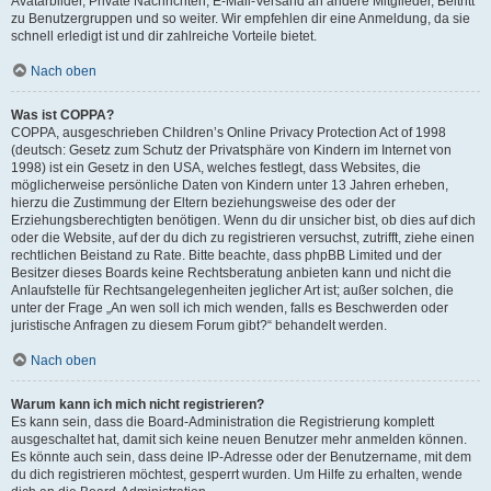
Avatarbilder, Private Nachrichten, E-Mail-Versand an andere Mitglieder, Beitritt
zu Benutzergruppen und so weiter. Wir empfehlen dir eine Anmeldung, da sie
schnell erledigt ist und dir zahlreiche Vorteile bietet.
Nach oben
Was ist COPPA?
COPPA, ausgeschrieben Children’s Online Privacy Protection Act of 1998
(deutsch: Gesetz zum Schutz der Privatsphäre von Kindern im Internet von
1998) ist ein Gesetz in den USA, welches festlegt, dass Websites, die
möglicherweise persönliche Daten von Kindern unter 13 Jahren erheben,
hierzu die Zustimmung der Eltern beziehungsweise des oder der
Erziehungsberechtigten benötigen. Wenn du dir unsicher bist, ob dies auf dich
oder die Website, auf der du dich zu registrieren versuchst, zutrifft, ziehe einen
rechtlichen Beistand zu Rate. Bitte beachte, dass phpBB Limited und der
Besitzer dieses Boards keine Rechtsberatung anbieten kann und nicht die
Anlaufstelle für Rechtsangelegenheiten jeglicher Art ist; außer solchen, die
unter der Frage „An wen soll ich mich wenden, falls es Beschwerden oder
juristische Anfragen zu diesem Forum gibt?“ behandelt werden.
Nach oben
Warum kann ich mich nicht registrieren?
Es kann sein, dass die Board-Administration die Registrierung komplett
ausgeschaltet hat, damit sich keine neuen Benutzer mehr anmelden können.
Es könnte auch sein, dass deine IP-Adresse oder der Benutzername, mit dem
du dich registrieren möchtest, gesperrt wurden. Um Hilfe zu erhalten, wende