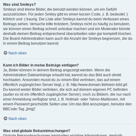
Was sind Smileys?
Smileys sind kleine Bilder, die benutzt werden können, um ein Gefühl
auszudrücken. Für jeden Smiley gibt es einen kurzen Code, z. B. bedeutet :)
fröhlich und :( traurig. Die Liste aller Smileys kannst du beim Verfassen eines
Beitrags sehen. Versuche bitte trotzdem, Smileys nicht zu häufig zu benutzen,
sie können einen Beitrag schnell unlesbar machen und ein Moderator könnte
deshalb deinen Beitrag entsprechend überarbeiten oder gar komplett löschen.
Die Board-Administration kann auch die Anzahl der Smileys begrenzen, die du
in einem Beitrag benutzen kannst.
Nach oben
Kann ich Bilder in meine Beiträge einfügen?
Ja, Bilder können in deinem Beitrag angezeigt werden. Wenn die
Administration Dateianhänge erlaubt hat, kannst du das Bild auch direkt
hochladen. Ansonsten musst du zu einem Bild verlinken, das auf einem
öffentlich zugänglichen Server liegt, z. B. http://www.domain.tld/mein-bild.gif.
Du kannst weder Bilder verlinken, die sich auf deinem eigenen PC befinden
(außer es ist ein öffentlich zugänglicher Server), noch zu Bildern, die nur nach
einer Anmeldung verfügbar sind, z. B. Hotmail- oder Yahoo-Mailboxen, mit
einem Passwort geschützte Seiten usw. Um das Bild anzuzeigen, benutze den
BBCode-Tag „[img]“.
Nach oben
Was sind globale Bekanntmachungen?
Globale Bekanntmachungen beinhalten wichtige Informationen, deshalb