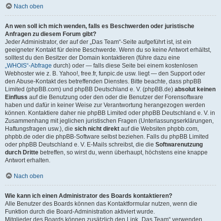
Nach oben
An wen soll ich mich wenden, falls es Beschwerden oder juristische
Anfragen zu diesem Forum gibt?
Jeder Administrator, der auf der „Das Team“-Seite aufgeführt ist, ist ein
geeigneter Kontakt für deine Beschwerde. Wenn du so keine Antwort erhältst,
solltest du den Besitzer der Domain kontaktieren (führe dazu eine
„WHOIS“-Abfrage
durch) oder — falls diese Seite bei einem kostenlosen
Webhoster wie z. B. Yahoo!, free.fr, funpic.de usw. liegt — den Support oder
den Abuse-Kontakt des betreffenden Dienstes. Bitte beachte, dass phpBB
Limited (phpBB.com) und phpBB Deutschland e. V. (phpBB.de)
absolut keinen
Einfluss
auf die Benutzung oder den oder die Benutzer der Forensoftware
haben und dafür in keiner Weise zur Verantwortung herangezogen werden
können. Kontaktiere daher nie phpBB Limited oder phpBB Deutschland e. V. in
Zusammenhang mit jeglichen juristischen Fragen (Unterlassungserklärungen,
Haftungsfragen usw.), die
sich nicht direkt
auf die Websiten phpbb.com,
phpbb.de oder die phpBB-Software selbst beziehen. Falls du phpBB Limited
oder phpBB Deutschland e. V. E-Mails schreibst, die die
Softwarenutzung
durch Dritte
betreffen, so wirst du, wenn überhaupt, höchstens eine knappe
Antwort erhalten.
Nach oben
Wie kann ich einen Administrator des Boards kontaktieren?
Alle Benutzer des Boards können das Kontaktformular nutzen, wenn die
Funktion durch die Board-Administration aktiviert wurde.
Mitglieder des Boards können zusätzlich den Link „Das Team“ verwenden.