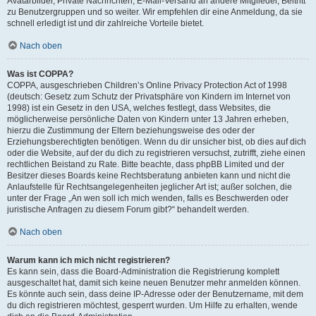
Avatarbilder, Private Nachrichten, E-Mail-Versand an andere Mitglieder, Beitritt
zu Benutzergruppen und so weiter. Wir empfehlen dir eine Anmeldung, da sie
schnell erledigt ist und dir zahlreiche Vorteile bietet.
Nach oben
Was ist COPPA?
COPPA, ausgeschrieben Children’s Online Privacy Protection Act of 1998
(deutsch: Gesetz zum Schutz der Privatsphäre von Kindern im Internet von
1998) ist ein Gesetz in den USA, welches festlegt, dass Websites, die
möglicherweise persönliche Daten von Kindern unter 13 Jahren erheben,
hierzu die Zustimmung der Eltern beziehungsweise des oder der
Erziehungsberechtigten benötigen. Wenn du dir unsicher bist, ob dies auf dich
oder die Website, auf der du dich zu registrieren versuchst, zutrifft, ziehe einen
rechtlichen Beistand zu Rate. Bitte beachte, dass phpBB Limited und der
Besitzer dieses Boards keine Rechtsberatung anbieten kann und nicht die
Anlaufstelle für Rechtsangelegenheiten jeglicher Art ist; außer solchen, die
unter der Frage „An wen soll ich mich wenden, falls es Beschwerden oder
juristische Anfragen zu diesem Forum gibt?“ behandelt werden.
Nach oben
Warum kann ich mich nicht registrieren?
Es kann sein, dass die Board-Administration die Registrierung komplett
ausgeschaltet hat, damit sich keine neuen Benutzer mehr anmelden können.
Es könnte auch sein, dass deine IP-Adresse oder der Benutzername, mit dem
du dich registrieren möchtest, gesperrt wurden. Um Hilfe zu erhalten, wende