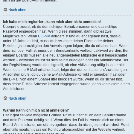
dich an die Board-Administration.
Nach oben
Ich habe mich registriert, kann mich aber nicht anmelden!
Überprüfe zuerst, ob du den richtigen Benutzernamen und das richtige
Passwort eingegeben hast. Wenn diese stimmen, dann gibt es zwei
Möglichkeiten. Wenn
COPPA
aktiviert ist und du angegeben hast, dass du
unter 13 Jahre alt bist, musst du bzw. einer deiner Eltern oder deiner
Erziehungsberechtigten den Anweisungen folgen, die du erhalten hast. Wenn
dies nicht der Fall ist, muss dein Benutzerkonto vielleicht aktiviert werden. Bei
einigen Boards müssen alle neu angemeldeten Mitglieder erst freigeschaltet
werden – entweder musst du dies selbst erledigen oder ein Administrator. Bei
der Registrierung wurde dir mitgeteilt, ob eine Aktivierung nötig ist oder nicht.
Wenn du eine E-Mail erhalten hast, folge den dort enthaltenen Anweisungen.
Ansonsten prüfe, ob du deine E-Mail-Adresse korrekt eingegeben hast oder
die E-Mail von einem Spam-Filter blockiert wurde. Wenn du dir sicher bist,
dass deine E-Mail-Adresse korrekt eingegeben wurde, dann kontaktiere einen
Administrator.
Nach oben
Warum kann ich mich nicht anmelden?
Dafür gibt es viele mögliche Gründe. Prüfe zunächst, ob dein Benutzername
und dein Passwort richtig sind. Wenn dies der Fall ist, wende dich an einen
Board-Administrator, um sicherzugehen, dass du nicht gesperrt wurdest. Es ist
ebenfalls möglich, dass ein Konfigurationsproblem mit der Website vorliegt,