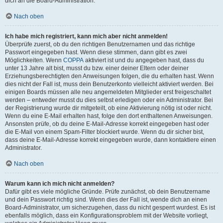
dich an die Board-Administration.
Nach oben
Ich habe mich registriert, kann mich aber nicht anmelden!
Überprüfe zuerst, ob du den richtigen Benutzernamen und das richtige
Passwort eingegeben hast. Wenn diese stimmen, dann gibt es zwei
Möglichkeiten. Wenn
COPPA
aktiviert ist und du angegeben hast, dass du
unter 13 Jahre alt bist, musst du bzw. einer deiner Eltern oder deiner
Erziehungsberechtigten den Anweisungen folgen, die du erhalten hast. Wenn
dies nicht der Fall ist, muss dein Benutzerkonto vielleicht aktiviert werden. Bei
einigen Boards müssen alle neu angemeldeten Mitglieder erst freigeschaltet
werden – entweder musst du dies selbst erledigen oder ein Administrator. Bei
der Registrierung wurde dir mitgeteilt, ob eine Aktivierung nötig ist oder nicht.
Wenn du eine E-Mail erhalten hast, folge den dort enthaltenen Anweisungen.
Ansonsten prüfe, ob du deine E-Mail-Adresse korrekt eingegeben hast oder
die E-Mail von einem Spam-Filter blockiert wurde. Wenn du dir sicher bist,
dass deine E-Mail-Adresse korrekt eingegeben wurde, dann kontaktiere einen
Administrator.
Nach oben
Warum kann ich mich nicht anmelden?
Dafür gibt es viele mögliche Gründe. Prüfe zunächst, ob dein Benutzername
und dein Passwort richtig sind. Wenn dies der Fall ist, wende dich an einen
Board-Administrator, um sicherzugehen, dass du nicht gesperrt wurdest. Es ist
ebenfalls möglich, dass ein Konfigurationsproblem mit der Website vorliegt,