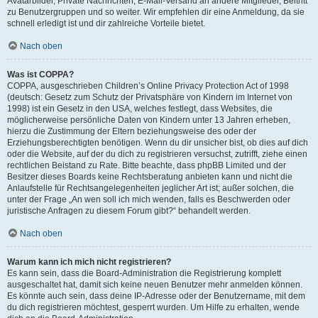
Avatarbilder, Private Nachrichten, E-Mail-Versand an andere Mitglieder, Beitritt
zu Benutzergruppen und so weiter. Wir empfehlen dir eine Anmeldung, da sie
schnell erledigt ist und dir zahlreiche Vorteile bietet.
Nach oben
Was ist COPPA?
COPPA, ausgeschrieben Children’s Online Privacy Protection Act of 1998
(deutsch: Gesetz zum Schutz der Privatsphäre von Kindern im Internet von
1998) ist ein Gesetz in den USA, welches festlegt, dass Websites, die
möglicherweise persönliche Daten von Kindern unter 13 Jahren erheben,
hierzu die Zustimmung der Eltern beziehungsweise des oder der
Erziehungsberechtigten benötigen. Wenn du dir unsicher bist, ob dies auf dich
oder die Website, auf der du dich zu registrieren versuchst, zutrifft, ziehe einen
rechtlichen Beistand zu Rate. Bitte beachte, dass phpBB Limited und der
Besitzer dieses Boards keine Rechtsberatung anbieten kann und nicht die
Anlaufstelle für Rechtsangelegenheiten jeglicher Art ist; außer solchen, die
unter der Frage „An wen soll ich mich wenden, falls es Beschwerden oder
juristische Anfragen zu diesem Forum gibt?“ behandelt werden.
Nach oben
Warum kann ich mich nicht registrieren?
Es kann sein, dass die Board-Administration die Registrierung komplett
ausgeschaltet hat, damit sich keine neuen Benutzer mehr anmelden können.
Es könnte auch sein, dass deine IP-Adresse oder der Benutzername, mit dem
du dich registrieren möchtest, gesperrt wurden. Um Hilfe zu erhalten, wende