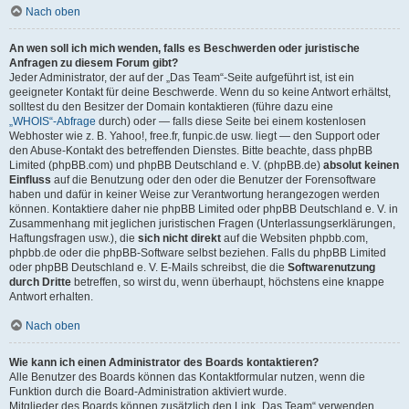
Nach oben
An wen soll ich mich wenden, falls es Beschwerden oder juristische
Anfragen zu diesem Forum gibt?
Jeder Administrator, der auf der „Das Team“-Seite aufgeführt ist, ist ein
geeigneter Kontakt für deine Beschwerde. Wenn du so keine Antwort erhältst,
solltest du den Besitzer der Domain kontaktieren (führe dazu eine
„WHOIS“-Abfrage
durch) oder — falls diese Seite bei einem kostenlosen
Webhoster wie z. B. Yahoo!, free.fr, funpic.de usw. liegt — den Support oder
den Abuse-Kontakt des betreffenden Dienstes. Bitte beachte, dass phpBB
Limited (phpBB.com) und phpBB Deutschland e. V. (phpBB.de)
absolut keinen
Einfluss
auf die Benutzung oder den oder die Benutzer der Forensoftware
haben und dafür in keiner Weise zur Verantwortung herangezogen werden
können. Kontaktiere daher nie phpBB Limited oder phpBB Deutschland e. V. in
Zusammenhang mit jeglichen juristischen Fragen (Unterlassungserklärungen,
Haftungsfragen usw.), die
sich nicht direkt
auf die Websiten phpbb.com,
phpbb.de oder die phpBB-Software selbst beziehen. Falls du phpBB Limited
oder phpBB Deutschland e. V. E-Mails schreibst, die die
Softwarenutzung
durch Dritte
betreffen, so wirst du, wenn überhaupt, höchstens eine knappe
Antwort erhalten.
Nach oben
Wie kann ich einen Administrator des Boards kontaktieren?
Alle Benutzer des Boards können das Kontaktformular nutzen, wenn die
Funktion durch die Board-Administration aktiviert wurde.
Mitglieder des Boards können zusätzlich den Link „Das Team“ verwenden.