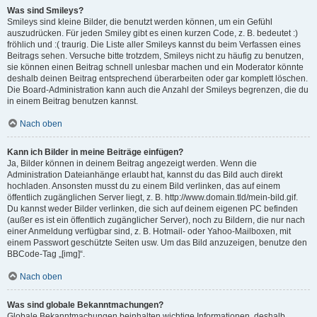
Was sind Smileys?
Smileys sind kleine Bilder, die benutzt werden können, um ein Gefühl
auszudrücken. Für jeden Smiley gibt es einen kurzen Code, z. B. bedeutet :)
fröhlich und :( traurig. Die Liste aller Smileys kannst du beim Verfassen eines
Beitrags sehen. Versuche bitte trotzdem, Smileys nicht zu häufig zu benutzen,
sie können einen Beitrag schnell unlesbar machen und ein Moderator könnte
deshalb deinen Beitrag entsprechend überarbeiten oder gar komplett löschen.
Die Board-Administration kann auch die Anzahl der Smileys begrenzen, die du
in einem Beitrag benutzen kannst.
Nach oben
Kann ich Bilder in meine Beiträge einfügen?
Ja, Bilder können in deinem Beitrag angezeigt werden. Wenn die
Administration Dateianhänge erlaubt hat, kannst du das Bild auch direkt
hochladen. Ansonsten musst du zu einem Bild verlinken, das auf einem
öffentlich zugänglichen Server liegt, z. B. http://www.domain.tld/mein-bild.gif.
Du kannst weder Bilder verlinken, die sich auf deinem eigenen PC befinden
(außer es ist ein öffentlich zugänglicher Server), noch zu Bildern, die nur nach
einer Anmeldung verfügbar sind, z. B. Hotmail- oder Yahoo-Mailboxen, mit
einem Passwort geschützte Seiten usw. Um das Bild anzuzeigen, benutze den
BBCode-Tag „[img]“.
Nach oben
Was sind globale Bekanntmachungen?
Globale Bekanntmachungen beinhalten wichtige Informationen, deshalb